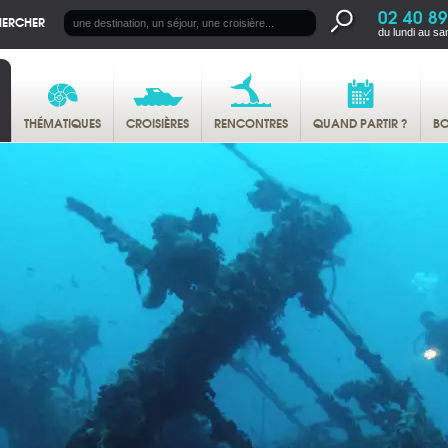
02 40 89
HERCHER
du lundi au sa
THÉMATIQUES
CROISIÈRES
RENCONTRES
QUAND PARTIR ?
BO