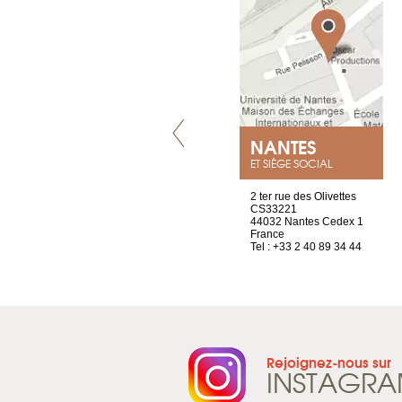
VILLENEUVE
NANTES
ET SIÈGE SOCIAL
Chez Scuba-shop
2 ter rue des Olivettes
Route d’Arvel, 106
CS33221
1844 Villeneuve
44032 Nantes Cedex 1
Suisse
France
Tel : +41 21 965 65 00
Tel : +33 2 40 89 34 44
Rejoignez-nous sur
INSTAGR