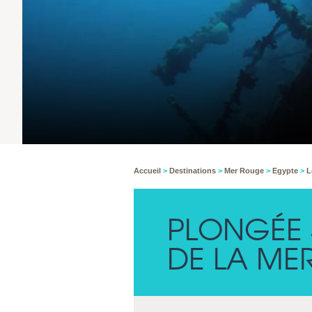
Accueil
>
Destinations
>
Mer Rouge
>
Egypte
>
L
PLONGÉE 
DE LA ME