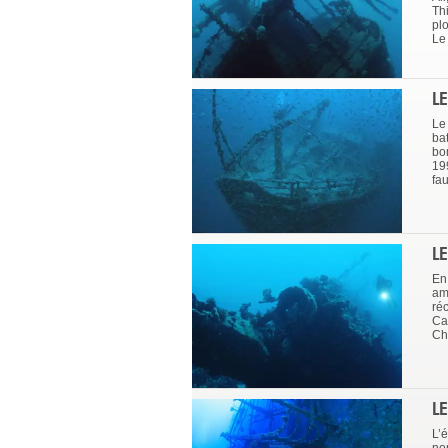
Th
pl
Le 
L
Le
bat
bo
199
fa
L
En
am
ré
Ca
Chr
L
L’