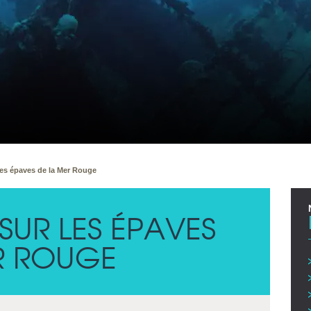
es épaves de la Mer Rouge
SUR LES ÉPAVES
R ROUGE