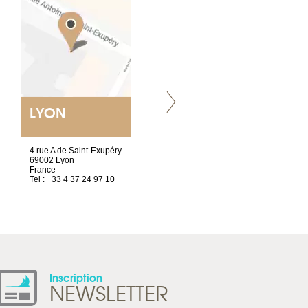
LYON
VILLENEUVE
4 rue A de Saint-Exupéry
Chez Scuba-shop
69002 Lyon
Route d’Arvel, 106
France
1844 Villeneuve
Tel : +33 4 37 24 97 10
Suisse
Tel : +41 21 965 65 00
Inscription
NEWSLETTER