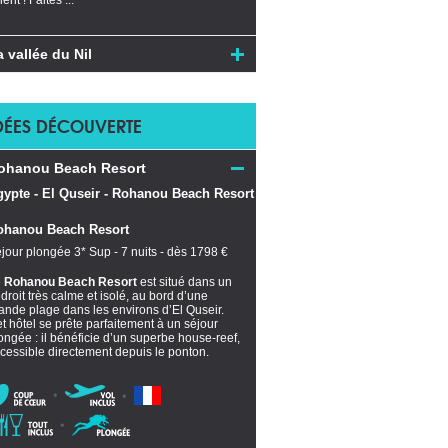
ient ! Faites ...
a vallée du Nil
DÉES DÉCOUVERTE
ohanou Beach Resort
ohanou Beach Resort
jour plongée 3* Sup - 7 nuits - dès 1798 €
e
Rohanou Beach Resort
est situé dans un
droit très calme et isolé, au bord d’une
ande plage dans les environs d’El Quseir.
t hôtel se prête parfaitement à un séjour
ongée : il bénéficie d’un superbe house-reef,
cessible directement depuis le ponton.