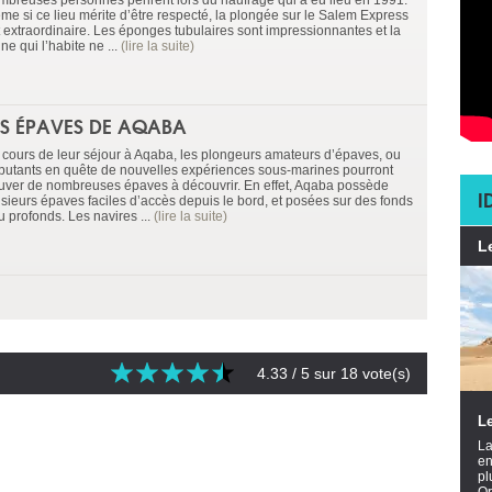
mbreuses personnes périrent lors du naufrage qui a eu lieu en 1991.
me si ce lieu mérite d’être respecté, la plongée sur le Salem Express
t extraordinaire. Les éponges tubulaires sont impressionnantes et la
ne qui l’habite ne ...
(lire la suite)
ES ÉPAVES DE AQABA
 cours de leur séjour à Aqaba, les plongeurs amateurs d’épaves, ou
butants en quête de nouvelles expériences sous-marines pourront
ouver de nombreuses épaves à découvrir. En effet, Aqaba possède
I
usieurs épaves faciles d’accès depuis le bord, et posées sur des fonds
u profonds. Les navires ...
(lire la suite)
L
4.33
/ 5 sur
18
vote(s)
Le
La
en
pl