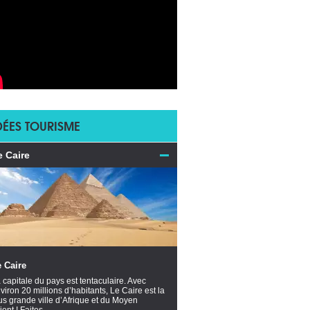
DÉES TOURISME
e Caire
 Caire
 capitale du pays est tentaculaire. Avec
viron 20 millions d’habitants, Le Caire est la
us grande ville d’Afrique et du Moyen