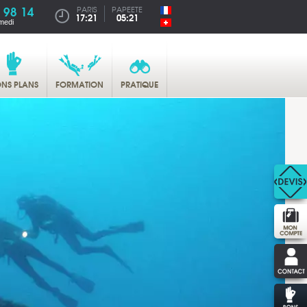
 98 14
PARIS
PAPEETE
17:21
05:21
medi
NS PLANS
FORMATION
PRATIQUE