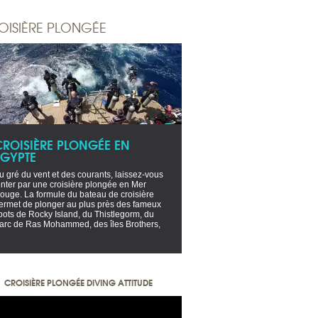
OISIÈRE PLONGÉE
CROISIÈRE PLONGÉE EN
EGYPTE
u gré du vent et des courants, laissez-vous
enter par une croisière plongée en Mer
ouge. La formule du bateau de croisière
ermet de plonger au plus près des fameux
pots de Rocky Island, du Thistlegorm, du
arc de Ras Mohammed, des îles Brothers,
CROISIÈRE PLONGÉE DIVING ATTITUDE