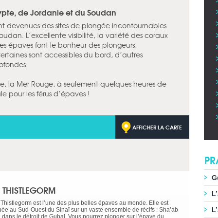
ypte, de Jordanie et du Soudan
nt devenues des sites de plongée incontournables
udan. L’excellente visibilité, la variété des coraux
ces épaves font le bonheur des plongeurs,
taines sont accessibles du bord, d’autres
ofondes.
gée, la Mer Rouge, à seulement quelques heures de
ale pour les férus d’épaves !
AFFICHER LA CARTE
PR
G
E THISTLEGORM
L
 Thistlegorm est l’une des plus belles épaves au monde. Elle est
L
tuée au Sud-Ouest du Sinaï sur un vaste ensemble de récifs : Sha’ab
i, dans le détroit de Gubal. Vous pourrez plonger sur l’épave du