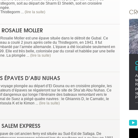
istlegorm, soit au départ de Sharm El Sheikh, soit en croisière
ongée.
CR
Thistlegorm ...
(lire la suite)
E ROSALIE MOLLER
 Rosalie Moller est une épave située dans le détroit de Gubal. Ce
eau a coulé 2 jours après celle du Thistlegorm, en 1941. Il fut
mbardé par l’armée allemande. L’épave a été localisée seulement en
9. Elle est très belle, colonisée par du corail et habitée par une belle
une. La plongée ...
(lire la suite)
ES ÉPAVES D’ABU NUHAS
A
t
R
 voyage plongée au départ d’El Gouna ou en croisière plongée, les
p
ateurs d’épaves se régaleront sur le site de Sha’ab Abu Nuhas. Ce
s
cif dangereux qui longe l’itinéraire des bateaux remontant vers le
P
nal de Suez a piégé quatre navires : le Ghiannis D, le Carnatic, le
...
isoula K et le Kimon ...
(lire la suite)
E SALEM EXPRESS
épave de cet ancien ferry est située au Sud-Est de Safaga. De