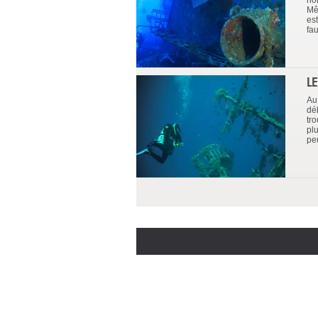
no
Mê
es
fau
L
Au
dé
tr
pl
pe