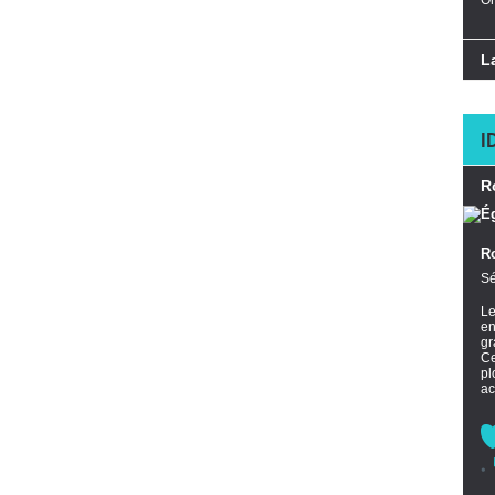
Or
L
I
R
R
Sé
L
en
gr
Ce
pl
ac