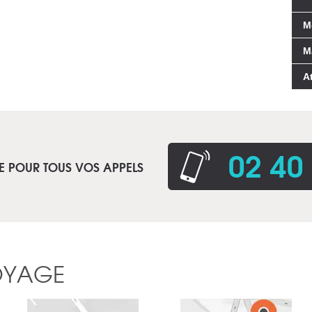
M
M
A
02 40
E POUR TOUS VOS APPELS
OYAGE