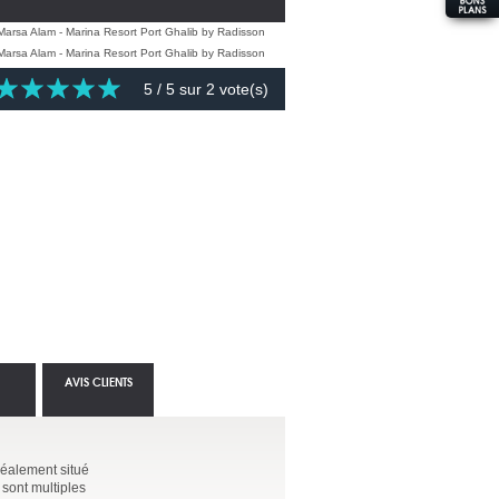
5
/ 5 sur
2
vote(s)
AVIS CLIENTS
déalement situé
 sont multiples