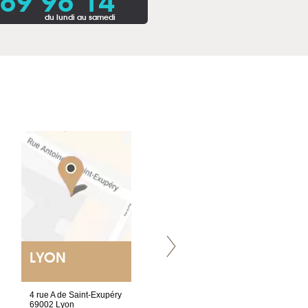
du lundi au samedi
LYON
VILLENEUVE
4 rue A de Saint-Exupéry
Chez Scuba-shop
69002 Lyon
Route d’Arvel, 106