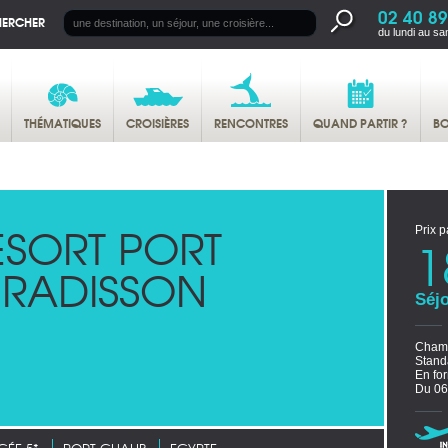
02 40 89
HERCHER
du lundi au sa
THÉMATIQUES
CROISIÈRES
RENCONTRES
QUAND PARTIR ?
BO
ESORT PORT
Prix p
1
 RADISSON
Séjo
Chamb
Stand
En for
Du 06