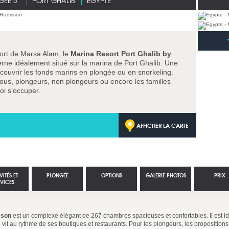
GÉE 5*
PORT GHALIB
EGYPTE
ort de Marsa Alam, le
Marina Resort Port Ghalib by
rne idéalement situé sur la marina de Port Ghalib. Une
couvrir les fonds marins en plongée ou en snorkeling.
tous, plongeurs, non plongeurs ou encore les familles
i s’occuper.
AFFICHER LA CARTE
VITÉS ET
PLONGÉE
OPTIONS
GALERIE PHOTOS
PRIX
RVICES
sson
est un complexe élégant de 267 chambres spacieuses et confortables. Il est i
vit au rythme de ses boutiques et restaurants. Pour les plongeurs, les propositions