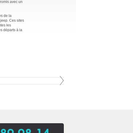
promis avec un
s de la
jeep. Ces sites
tes les
es départs à la
 89 98 14