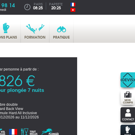
 98 14
PARIS
PAPEETE
08:25
20:25
medi
NS PLANS
FORMATION
PRATIQUE
ar personne à partir de :
826 €
ur plongée 7 nuits
re double
ard Back View
mule Hard All Inclusive
/12/2026 au 11/12/2026