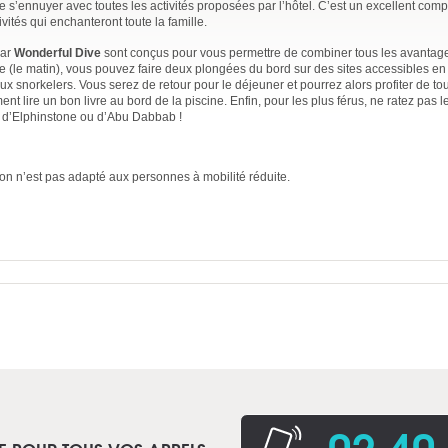
e s’ennuyer avec toutes les activités proposées par l’hôtel. C’est un excellent com
vités qui enchanteront toute la famille.
par
Wonderful Dive
sont conçus pour vous permettre de combiner tous les avantage
e (le matin), vous pouvez faire deux plongées du bord sur des sites accessibles en 
 snorkelers. Vous serez de retour pour le déjeuner et pourrez alors profiter de tou
ent lire un bon livre au bord de la piscine. Enfin, pour les plus férus, ne ratez pas l
s d’Elphinstone ou d’Abu Dabbab !
on n’est pas adapté aux personnes à mobilité réduite.
02 40