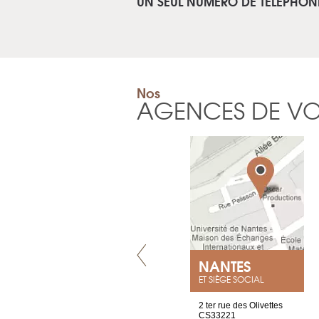
UN SEUL NUMÉRO DE TÉLÉPHON
Nos
AGENCES DE V
VILLENEUVE
NANTES
ET SIÈGE SOCIAL
Chez Scuba-shop
2 ter rue des Olivettes
Route d’Arvel, 106
CS33221