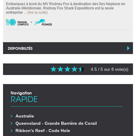
Embarquez à bord du MV Rodney Fox à destination des îles Neptune en
Australie Méridionale. Rodney Fox Shark Expeditions est la seule
entreprise ...
(lire la suite)
DISPONIBILITÉS
4.5
/ 5 sur
8
vote(s)
Navigation
RAPIDE
Australie
Queensland - Grande Barrière de Corail
Ribbon’s Reef - Code Hole