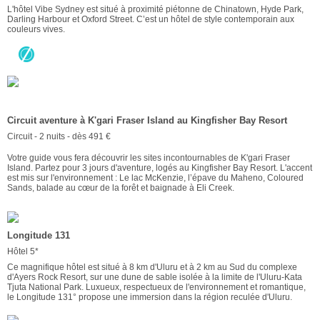
L'hôtel Vibe Sydney est situé à proximité piétonne de Chinatown, Hyde Park,
Darling Harbour et Oxford Street. C’est un hôtel de style contemporain aux
couleurs vives.
Circuit aventure à K'gari Fraser Island au Kingfisher Bay Resort
Circuit - 2 nuits - dès 491 €
Votre guide vous fera découvrir les sites incontournables de K'gari Fraser
Island. Partez pour 3 jours d'aventure, logés au Kingfisher Bay Resort. L'accent
est mis sur l'environnement : Le lac McKenzie, l’épave du Maheno, Coloured
Sands, balade au cœur de la forêt et baignade à Eli Creek.
Longitude 131
Hôtel 5*
Ce magnifique hôtel est situé à 8 km d'Uluru et à 2 km au Sud du complexe
d'Ayers Rock Resort, sur une dune de sable isolée à la limite de l'Uluru-Kata
Tjuta National Park. Luxueux, respectueux de l'environnement et romantique,
le Longitude 131° propose une immersion dans la région reculée d'Uluru.