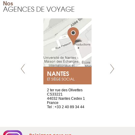
Nos
AGENCES DE VOYAGE
NEUVE
NANTES
GENÈV
ET SIÈGE SOCIAL
a-shop
2 ter rue des Olivettes
rue de Montc
el, 106
CS33221
1207 Genèv
neuve
44032 Nantes Cedex 1
Suisse
France
Tel : +41 22 
1 965 65 00
Tel : +33 2 40 89 34 44