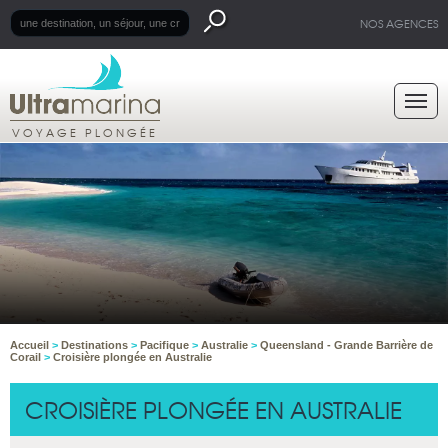
NOS AGENCES
VOYAGE PLONGÉE
Accueil
>
Destinations
>
Pacifique
>
Australie
>
Queensland - Grande Barrière de
Corail
>
Croisière plongée en Australie
CROISIÈRE PLONGÉE EN AUSTRALIE