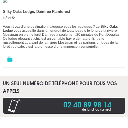
Silky Oaks Lodge, Daintree Rainforest
Hôtel 5*
Vous rêvez d’une destination luxueuse sous les tropiques ? Le
Silky Oaks
Lodge
vous accueille dans un endroit de toute beauté le long de la rivière
Mossman en pleine forêt Daintree à seulement 20 minutes de Port Douglas.
Ce lodge élégant et chic est un véritable havre de nature. Entre le
ruissellement apaisant de la rivière Mossman et les parfums uniques de la
forêt tropicale, c’est la promesse d’une immersion sensorielle.
UN SEUL NUMÉRO DE TÉLÉPHONE POUR TOUS VOS
APPELS
02 40 89 98 14
du lundi au samedi