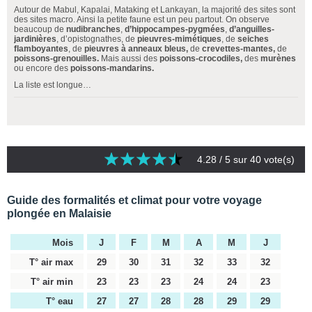
Autour de Mabul, Kapalai, Mataking et Lankayan, la majorité des sites sont
des sites macro. Ainsi la petite faune est un peu partout. On observe
beaucoup de
nudibranches
,
d’hippocampes-pygmées
,
d’anguilles-
jardinières
, d’opistognathes, de
pieuvres-mimétiques
, de
seiches
flamboyantes
, de
pieuvres à anneaux bleus,
de
crevettes-mantes,
de
poissons-grenouilles.
Mais aussi des
poissons-crocodiles,
des
murènes
ou encore des
poissons-mandarins.
La liste est longue…
4.28
/ 5 sur
40
vote(s)
Guide des formalités et climat pour votre voyage
plongée en Malaisie
Mois
J
F
M
A
M
J
T° air max
29
30
31
32
33
32
T° air min
23
23
23
24
24
23
T° eau
27
27
28
28
29
29