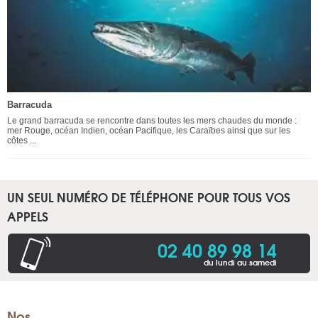
Barracuda
Le grand barracuda se rencontre dans toutes les mers chaudes du monde :
mer Rouge, océan Indien, océan Pacifique, les Caraïbes ainsi que sur les
côtes ...
UN SEUL NUMÉRO DE TÉLÉPHONE POUR TOUS VOS
APPELS
02 40 89 98 14
du lundi au samedi
Nos