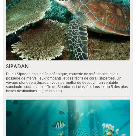
SIPADAN
Pulau Sipadan est une île océanique, couverte de forêt tropicale, qui
possède de merveilleux tombants, et des récifs de corail superbes. Un
voyage plongée à Sipadan vous permettra de découvrir un véritable
sanctuaire sous-marin. L’île de Sipadan est classée dans le top 5 des plus
belles destinations ...
(lire la suite)