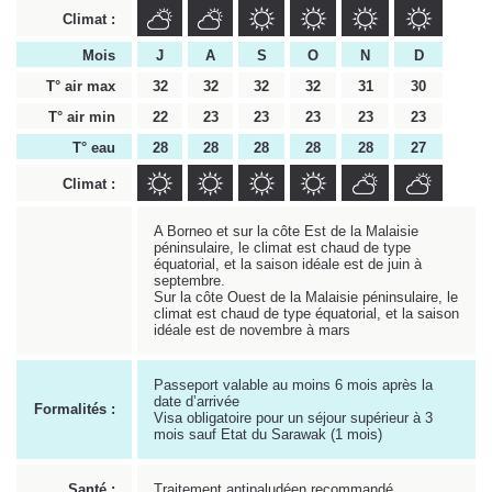
Climat :
Mois
J
A
S
O
N
D
T° air max
32
32
32
32
31
30
T° air min
22
23
23
23
23
23
T° eau
28
28
28
28
28
27
Climat :
A Borneo et sur la côte Est de la Malaisie
péninsulaire, le climat est chaud de type
équatorial, et la saison idéale est de juin à
septembre.
Sur la côte Ouest de la Malaisie péninsulaire, le
climat est chaud de type équatorial, et la saison
idéale est de novembre à mars
Passeport valable au moins 6 mois après la
date d’arrivée
Formalités :
Visa obligatoire pour un séjour supérieur à 3
mois sauf Etat du Sarawak (1 mois)
Santé :
Traitement antipaludéen recommandé