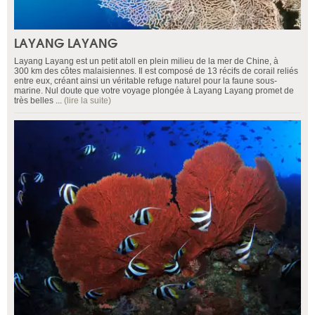
LAYANG LAYANG
Layang Layang est un petit atoll en plein milieu de la mer de Chine, à
300 km des côtes malaisiennes. Il est composé de 13 récifs de corail reliés
entre eux, créant ainsi un véritable refuge naturel pour la faune sous-
marine. Nul doute que votre voyage plongée à Layang Layang promet de
très belles ...
(lire la suite)