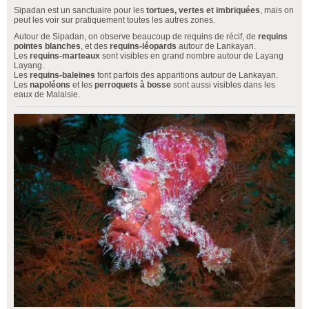
Sipadan est un sanctuaire pour les
tortues, vertes et imbriquées
, mais on
peut les voir sur pratiquement toutes les autres zones.
Autour de Sipadan, on observe beaucoup de requins de récif, de
requins
pointes blanches
, et des
requins-léopards
autour de Lankayan.
Les
requins-marteaux
sont visibles en grand nombre autour de Layang
Layang.
Les
requins-baleines
font parfois des apparitions autour de Lankayan.
Les
napoléons
et les
perroquets à bosse
sont aussi visibles dans les
eaux de Malaisie.