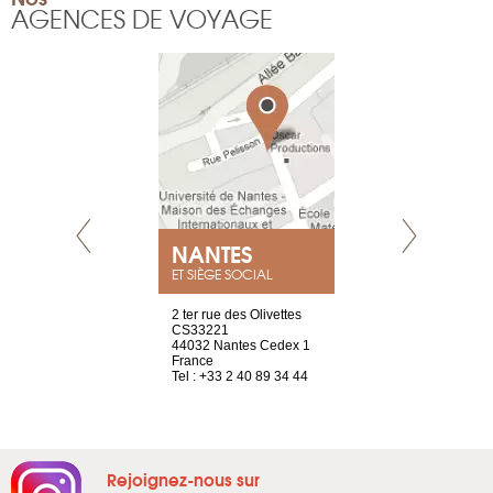
AGENCES DE VOYAGE
NEUVE
NANTES
GENÈV
ET SIÈGE SOCIAL
a-shop
2 ter rue des Olivettes
rue de Montc
el, 106
CS33221
1207 Genèv
neuve
44032 Nantes Cedex 1
Suisse
France
Tel : +41 22 
1 965 65 00
Tel : +33 2 40 89 34 44
Rejoignez-nous sur