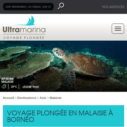
NOS AGENCES
VOYAGE PLONGÉE
SIPADAN
MALAISIE
25°C
LÉGÈRE PLUIE
Accueil
>
Destinations
>
Asie
>
Malaisie
VOYAGE PLONGÉE EN MALAISIE À
BORNÉO