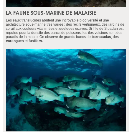
LA FAUNE SOUS-MARINE DE MALAISIE
Les eaux translucides abritent une incroyable biodiversité et une
architecture sous-marine très variée : des récifs vertigineux, des jardins de
corail aux couleurs vitaminées et quelques épaves. Si l’île de Sipadan est
réputée pour la densité des bancs de poissons, les îles voisines sont des
paradis de la macro. On observe de grands bancs de
barracudas
, des
carangues
et
fusiliers.