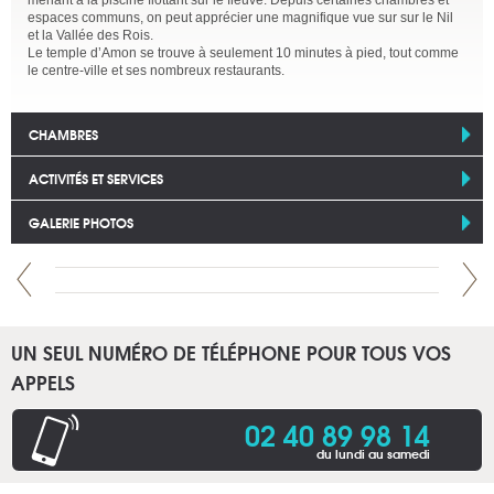
menant à la piscine flottant sur le fleuve. Depuis certaines chambres et
espaces communs, on peut apprécier une magnifique vue sur sur le Nil
et la Vallée des Rois.
Le temple d’Amon se trouve à seulement 10 minutes à pied, tout comme
le centre-ville et ses nombreux restaurants.
CHAMBRES
ACTIVITÉS ET SERVICES
GALERIE PHOTOS
UN SEUL NUMÉRO DE TÉLÉPHONE POUR TOUS VOS
APPELS
02 40 89 98 14
du lundi au samedi