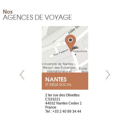
Nos
AGENCES DE VOYAGE
NEUVE
NANTES
GENÈV
ET SIÈGE SOCIAL
a-shop
2 ter rue des Olivettes
rue de Montc
el, 106
CS33221
1207 Genèv
neuve
44032 Nantes Cedex 1
Suisse
France
Tel : +41 22 
1 965 65 00
Tel : +33 2 40 89 34 44