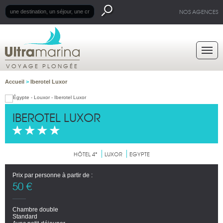
NOS AGENCES
VOYAGE PLONGÉE
Accueil
>
Iberotel Luxor
IBEROTEL LUXOR
HÔTEL 4*
LUXOR
EGYPTE
Prix par personne à partir de :
50 €
Chambre double
Standard