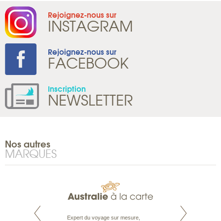
Rejoignez-nous sur
INSTAGRAM
Rejoignez-nous sur
FACEBOOK
Inscription
NEWSLETTER
Nos autres
MARQUES
te est le spécialiste
Expert du voyage sur mesure,
Parce qu’ils sont