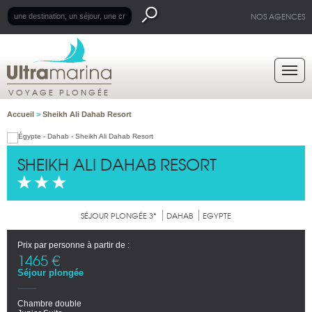
NOS AGENCES
VOYAGE PLONGÉE
Accueil
>
Sheikh Ali Dahab Resort
SHEIKH ALI DAHAB RESORT
SÉJOUR PLONGÉE 3*
DAHAB
EGYPTE
Prix par personne à partir de :
1465 €
Séjour plongée
Chambre double