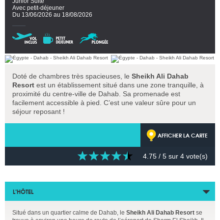
Junior Suite
Avec petit-déjeuner
Du 13/06/2026 au 18/08/2026
Doté de chambres très spacieuses, le
Sheikh Ali Dahab
Resort
est un établissement situé dans une zone tranquille, à
proximité du centre-ville de Dahab. Sa promenade est
facilement accessible à pied. C’est une valeur sûre pour un
séjour reposant !
AFFICHER LA CARTE
4.75
/ 5 sur
4
vote(s)
L’HÔTEL
Situé dans un quartier calme de Dahab, le
Sheikh Ali Dahab Resort
se