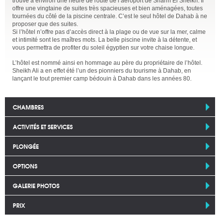
trouve à environ une heure de route de l’aéroport de Sharm El Sheikh. Il
offre une vingtaine de suites très spacieuses et bien aménagées, toutes
tournées du côté de la piscine centrale. C’est le seul hôtel de Dahab à ne
proposer que des suites.
Si l’hôtel n’offre pas d’accès direct à la plage ou de vue sur la mer, calme
et intimité sont les maîtres mots. La belle piscine invite à la détente, et
vous permettra de profiter du soleil égyptien sur votre chaise longue.
L’hôtel est nommé ainsi en hommage au père du propriétaire de l’hôtel.
Sheikh Ali a en effet été l’un des pionniers du tourisme à Dahab, en
lançant le tout premier camp bédouin à Dahab dans les années 80.
CHAMBRES
ACTIVITÉS ET SERVICES
PLONGÉE
OPTIONS
GALERIE PHOTOS
PRIX