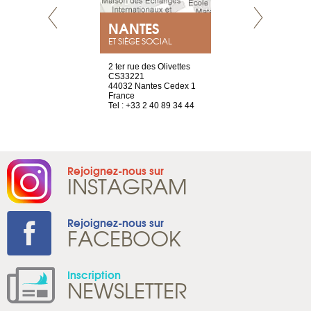
NEUVE
NANTES
GENÈV
ET SIÈGE SOCIAL
a-shop
2 ter rue des Olivettes
rue de Montc
el, 106
CS33221
1207 Genèv
neuve
44032 Nantes Cedex 1
Suisse
France
Tel : +41 22 
1 965 65 00
Tel : +33 2 40 89 34 44
Rejoignez-nous sur
INSTAGRAM
Rejoignez-nous sur
FACEBOOK
Inscription
NEWSLETTER