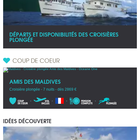
DÉPARTS ET DISPONIBILITÉS DES CROISIÈRES
PLONGÉE
COUP DE COEUR
AMIS DES MALDIVES
Croisière plongée - 7 nuits - dès 2869 €
IDÉES DÉCOUVERTE