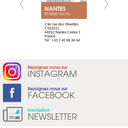
NEUVE
NANTES
GENÈV
ET SIÈGE SOCIAL
a-shop
2 ter rue des Olivettes
rue de Montc
el, 106
CS33221
1207 Genèv
neuve
44032 Nantes Cedex 1
Suisse
France
Tel : +41 22 
1 965 65 00
Tel : +33 2 40 89 34 44
Rejoignez-nous sur
INSTAGRAM
Rejoignez-nous sur
FACEBOOK
Inscription
NEWSLETTER