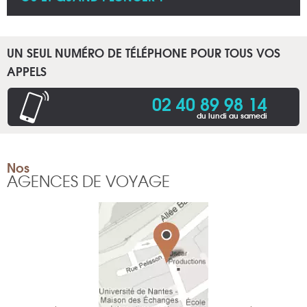
UN SEUL NUMÉRO DE TÉLÉPHONE POUR TOUS VOS
APPELS
02 40 89 98 14
du lundi au samedi
Nos
AGENCES DE VOYAGE