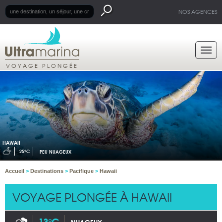
NOS AGENCES
VOYAGE PLONGÉE
HAWAII
25°C
PEU NUAGEUX
Accueil
>
Destinations
>
Pacifique
>
Hawaii
VOYAGE PLONGÉE À HAWAII
13°C