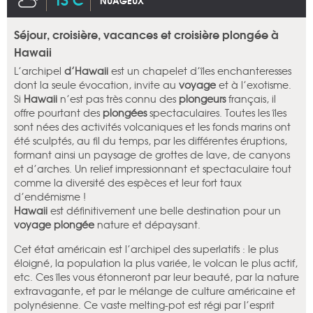
NUAGEUX
Séjour, croisière, vacances et croisière plongée à
Hawaii
L’archipel
d’Hawaii
est un chapelet d’îles enchanteresses
dont la seule évocation, invite au
voyage
et à l’exotisme.
Si
Hawaii
n’est pas très connu des
plongeurs
français, il
offre pourtant des
plongées
spectaculaires. Toutes les îles
sont nées des activités volcaniques et les fonds marins ont
été sculptés, au fil du temps, par les différentes éruptions,
formant ainsi un paysage de grottes de lave, de canyons
et d’arches. Un relief impressionnant et spectaculaire tout
comme la diversité des espèces et leur fort taux
d’endémisme !
Hawaii
est définitivement une belle destination pour un
voyage plongée
nature et dépaysant.
Cet état américain est l’archipel des superlatifs : le plus
éloigné, la population la plus variée, le volcan le plus actif,
etc. Ces îles vous étonneront par leur beauté, par la nature
extravagante, et par le mélange de culture américaine et
polynésienne. Ce vaste melting-pot est régi par l’esprit