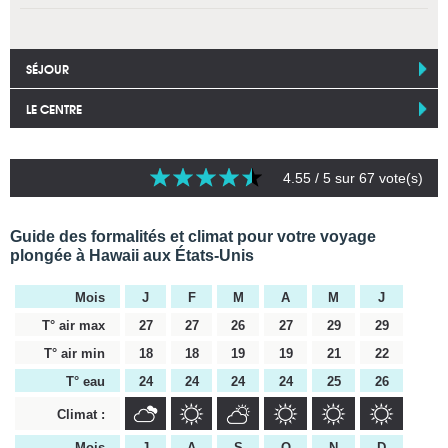
SÉJOUR
LE CENTRE
4.55
/ 5 sur
67
vote(s)
Guide des formalités et climat pour votre voyage
plongée à Hawaii aux États-Unis
Mois
J
F
M
A
M
J
T° air max
27
27
26
27
29
29
T° air min
18
18
19
19
21
22
T° eau
24
24
24
24
25
26
Climat :
Mois
J
A
S
O
N
D