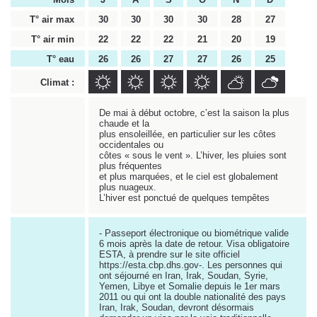
T° air max
30
30
30
30
28
27
T° air min
22
22
22
21
20
19
T° eau
26
26
27
27
26
25
Climat :
De mai à début octobre, c’est la saison la plus
chaude et la
plus ensoleillée, en particulier sur les côtes
occidentales ou
côtes « sous le vent ». L’hiver, les pluies sont
plus fréquentes
et plus marquées, et le ciel est globalement
plus nuageux.
L’hiver est ponctué de quelques tempêtes
- Passeport électronique ou biométrique valide
6 mois après la date de retour. Visa obligatoire
ESTA, à prendre sur le site officiel
https://esta.cbp.dhs.gov-. Les personnes qui
ont séjourné en Iran, Irak, Soudan, Syrie,
Yemen, Libye et Somalie depuis le 1er mars
2011 ou qui ont la double nationalité des pays
Iran, Irak, Soudan, devront désormais