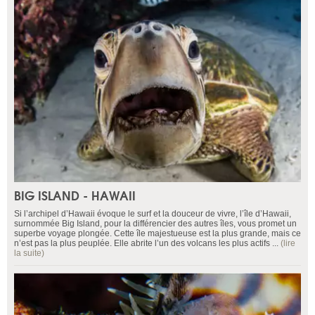
BIG ISLAND - HAWAII
Si l’archipel d’Hawaii évoque le surf et la douceur de vivre, l’île d’Hawaii,
surnommée Big Island, pour la différencier des autres îles, vous promet un
superbe voyage plongée. Cette île majestueuse est la plus grande, mais ce
n’est pas la plus peuplée. Elle abrite l’un des volcans les plus actifs ...
(lire
la suite)