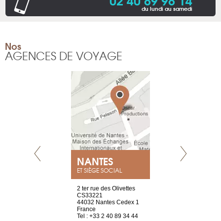
du lundi au samedi
Nos
AGENCES DE VOYAGE
NEUVE
NANTES
GENÈV
ET SIÈGE SOCIAL
a-shop
2 ter rue des Olivettes
rue de Montc
el, 106
CS33221
1207 Genèv
neuve
44032 Nantes Cedex 1
Suisse
France
Tel : +41 22 
1 965 65 00
Tel : +33 2 40 89 34 44