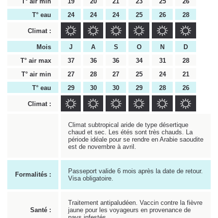
T° air min
19
20
21
23
25
26
T° eau
24
24
24
25
26
28
Climat :
Mois
J
A
S
O
N
D
T° air max
37
36
36
34
31
28
T° air min
27
28
27
25
24
21
T° eau
29
30
30
29
28
26
Climat :
Climat subtropical aride de type désertique
chaud et sec. Les étés sont très chauds. La
période idéale pour se rendre en Arabie saoudite
est de novembre à avril.
Passeport valide 6 mois après la date de retour.
Formalités :
Visa obligatoire.
Traitement antipaludéen. Vaccin contre la fièvre
Santé :
jaune pour les voyageurs en provenance de
pays infestés.