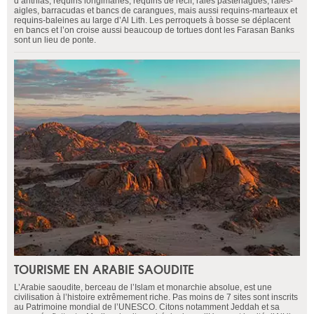
d’anthias, requins longimanes, requins de récif, raies pastenagues, raies-
aigles, barracudas et bancs de carangues, mais aussi requins-marteaux et
requins-baleines au large d’Al Lith. Les perroquets à bosse se déplacent
en bancs et l’on croise aussi beaucoup de tortues dont les Farasan Banks
sont un lieu de ponte.
TOURISME EN ARABIE SAOUDITE
L’Arabie saoudite, berceau de l’Islam et monarchie absolue, est une
civilisation à l’histoire extrêmement riche. Pas moins de 7 sites sont inscrits
au Patrimoine mondial de l’UNESCO. Citons notamment Jeddah et sa