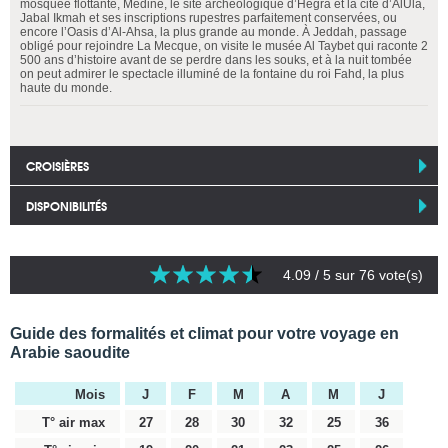
mosquée flottante, Medine, le site archéologique d’Hegra et la cité d’AlUla,
Jabal Ikmah et ses inscriptions rupestres parfaitement conservées, ou
encore l’Oasis d’Al-Ahsa, la plus grande au monde. À Jeddah, passage
obligé pour rejoindre La Mecque, on visite le musée Al Taybet qui raconte 2
500 ans d’histoire avant de se perdre dans les souks, et à la nuit tombée
on peut admirer le spectacle illuminé de la fontaine du roi Fahd, la plus
haute du monde.
CROISIÈRES
DISPONIBILITÉS
4.09
/ 5 sur
76
vote(s)
Guide des formalités et climat pour votre voyage en
Arabie saoudite
Mois
J
F
M
A
M
J
T° air max
27
28
30
32
25
36