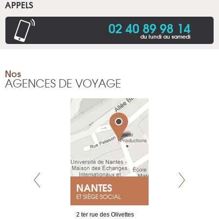
APPELS
02 40 89 98 14
du lundi au samedi
Nos
AGENCES DE VOYAGE
NEUVE
NANTES
GENÈV
ET SIÈGE SOCIAL
a-shop
2 ter rue des Olivettes
rue de Montc