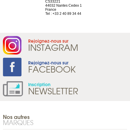
el, 106
CS33221
1207 Genèv
neuve
44032 Nantes Cedex 1
Suisse
France
Tel : +41 22 
1 965 65 00
Tel : +33 2 40 89 34 44
Rejoignez-nous sur
INSTAGRAM
Rejoignez-nous sur
FACEBOOK
Inscription
NEWSLETTER
Nos autres
MARQUES