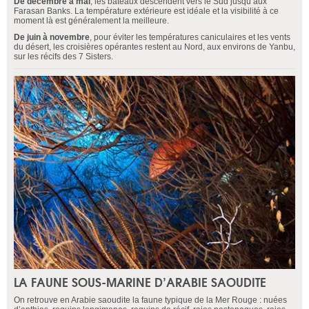
De décembre à mai
, les bateaux descendent vers le Sud jusqu’aux
Farasan Banks. La température extérieure est idéale et la visibilité à ce
moment là est généralement la meilleure.
De juin à novembre
, pour éviter les températures caniculaires et les vents
du désert, les croisières opérantes restent au Nord, aux environs de Yanbu,
sur les récifs des 7 Sisters.
LA FAUNE SOUS-MARINE D’ARABIE SAOUDITE
On retrouve en Arabie saoudite la faune typique de la Mer Rouge : nuées