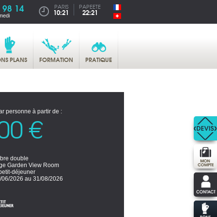
 98 14
PARIS
PAPEETE
10:21
22:21
medi
NS PLANS
FORMATION
PRATIQUE
ar personne à partir de :
00 €
re double
ige Garden View Room
petit-déjeuner
/06/2026 au 31/08/2026