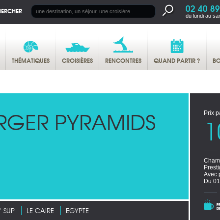
02 40 89
HERCHER
du lundi au sa
THÉMATIQUES
CROISIÈRES
RENCONTRES
QUAND PARTIR ?
BO
RGER PYRAMIDS
Prix p
1
Chamb
Prest
Avec 
Du 01
* SUP
LE CAIRE
EGYPTE