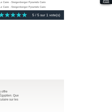
5
/ 5 sur
1
vote(s)
 offre
 Égyptien. Que
ulaire sur les