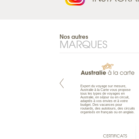
Nos autres
MARQUES
Pacifique à la carte est le spécialiste
Expert du voyage sur mesure,
des voyages dans le Pacifique.
Australie à la Carte vous propose
Partez à l’autre bout du monde, en
tous les types de voyages en
séjour ou en croisière, pour
Australie, en séjour ou en circuit,
découvrir des peuples et des îles
adaptés à vos envies et à votre
toujours plus surprenants, en hôtels
budget. Des vacances pour
de luxe, comme dans des pensions
routards, des autotours, des circuits
de charme.
organisés en français ou en anglais.
CERTIFICATS