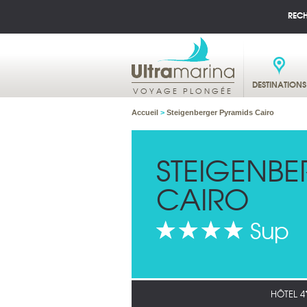
REC
DESTINATIONS
VOYAGE PLONGÉE
Accueil
>
Steigenberger Pyramids Cairo
STEIGENBE
CAIRO
Sup
HÔTEL 4