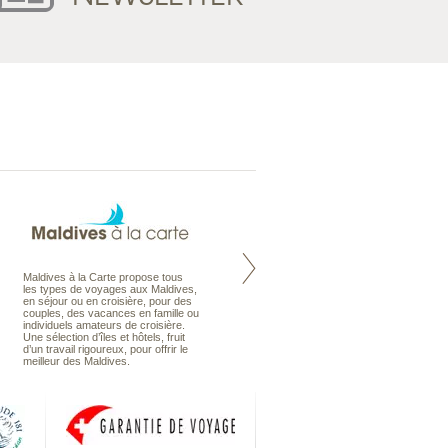
Maldives à la Carte propose tous
Notre site Odyssee est un portail
les types de voyages aux Maldives,
qui regroupe l’ensemble de nos
en séjour ou en croisière, pour des
offres de voyages. Vous trouverez
couples, des vacances en famille ou
une carte interactive, la gestion des
individuels amateurs de croisière.
listes de mariage et voyages de
Une sélection d’îles et hôtels, fruit
noces. Vous pourrez aussi vous
d’un travail rigoureux, pour offrir le
abonnez à nos Newsletters.
meilleur des Maldives.