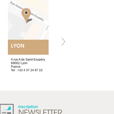
LYON
VILLENEUVE
4 rue A de Saint-Exupéry
Chez Scuba-shop
69002 Lyon
Route d’Arvel, 106
France
1844 Villeneuve
Tel : +33 4 37 24 97 10
Suisse
Tel : +41 21 965 65 00
Inscription
NEWSLETTER