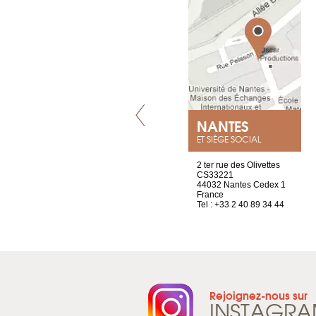
VILLENEUVE
NANTES
ET SIÈGE SOCIAL
Chez Scuba-shop
2 ter rue des Olivettes
Route d’Arvel, 106
CS33221
1844 Villeneuve
44032 Nantes Cedex 1
Suisse
France
Tel : +41 21 965 65 00
Tel : +33 2 40 89 34 44
Rejoignez-nous sur
INSTAGR