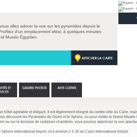
ous allez adorer la vue sur les pyramides depuis le
. Profitez d’un emplacement idéal, à quelques minutes
nd Musée Égyptien.
AFFICHER LA CARTE
VITÉS ET
GALERIE PHOTOS
AVIS CLIENTS
RVICES
un hôtel agréable et élégant. Il est légèrement éloigné du centre-ville du Caire, mais
ur découvrir les Pyramides de Gizeh et le Sphinx, ou pour visiter le Grand Musée
ine ou sur la terrasse de certaines chambres, vous pourrez apprécier la vue spectac
 Sphinx International Airport, et à environ 1 h 30 du Cairo International Airport.