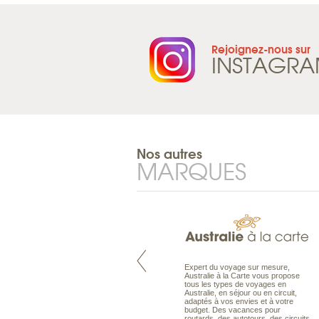
Rejoignez-nous sur
INSTAGR
Nos autres
MARQUES
Pacifique à la carte est le spécialiste
Expert du voyage sur mesure,
des voyages dans le Pacifique.
Australie à la Carte vous propose
Partez à l’autre bout du monde, en
tous les types de voyages en
séjour ou en croisière, pour
Australie, en séjour ou en circuit,
découvrir des peuples et des îles
adaptés à vos envies et à votre
toujours plus surprenants, en hôtels
budget. Des vacances pour
de luxe, comme dans des pensions
routards, des autotours, des circuits