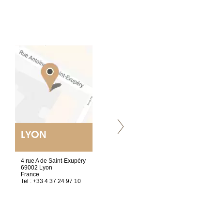
LYON
VILLENEUVE
4 rue A de Saint-Exupéry
Chez Scuba-shop
69002 Lyon
Route d’Arvel, 106
France
1844 Villeneuve
Tel : +33 4 37 24 97 10
Suisse
Tel : +41 21 965 65 00