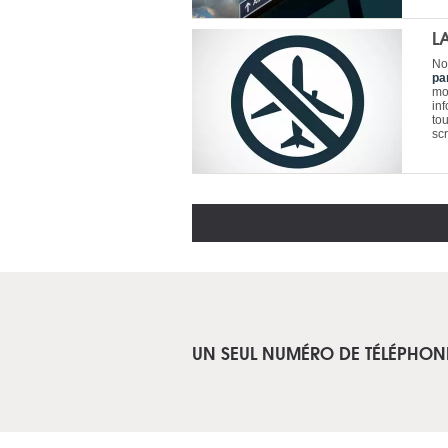
L
No
pa
mo
in
to
sc
UN SEUL NUMÉRO DE TÉLÉPHON