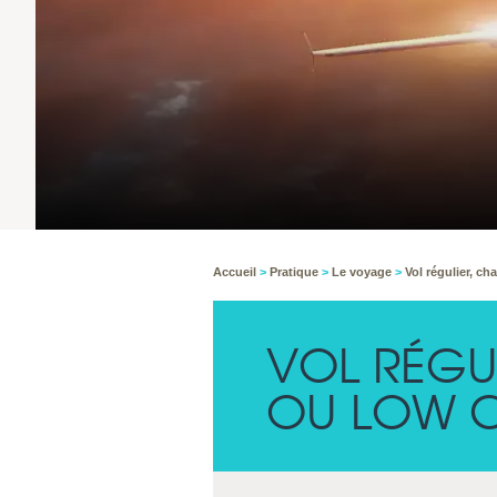
Accueil
>
Pratique
>
Le voyage
>
Vol régulier, ch
VOL RÉGU
OU LOW C