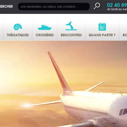
02 40 89
HERCHER
du lundi au sa
THÉMATIQUES
CROISIÈRES
RENCONTRES
QUAND PARTIR ?
BO