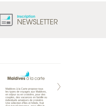
Inscription
NEWSLETTER
Maldives à la Carte propose tous
Notre site Odyssee est un portail
les types de voyages aux Maldives,
qui regroupe l’ensemble de nos
en séjour ou en croisière, pour des
offres de voyages. Vous trouverez
couples, des vacances en famille ou
une carte interactive, la gestion des
individuels amateurs de croisière.
listes de mariage et voyages de
Une sélection d’îles et hôtels, fruit
noces. Vous pourrez aussi vous
d’un travail rigoureux, pour offrir le
abonnez à nos Newsletters.