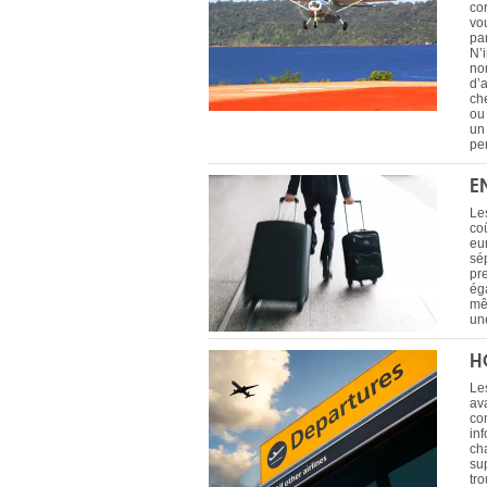
co
vo
pa
N’
no
d’
che
ou 
un
pe
E
Le
coû
eur
sé
pr
éga
mê
un
H
Le
ava
co
in
ch
su
tr