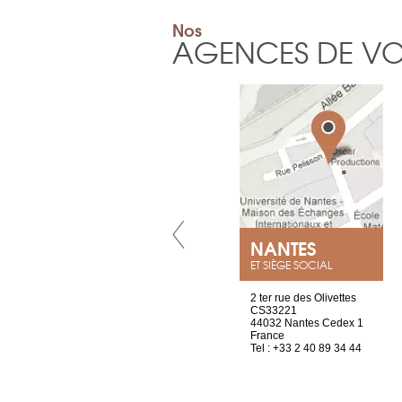
Nos
AGENCES DE V
VILLENEUVE
NANTES
ET SIÈGE SOCIAL
Chez Scuba-shop
2 ter rue des Olivettes
Route d’Arvel, 106
CS33221
1844 Villeneuve
44032 Nantes Cedex 1
Suisse
France
Tel : +41 21 965 65 00
Tel : +33 2 40 89 34 44