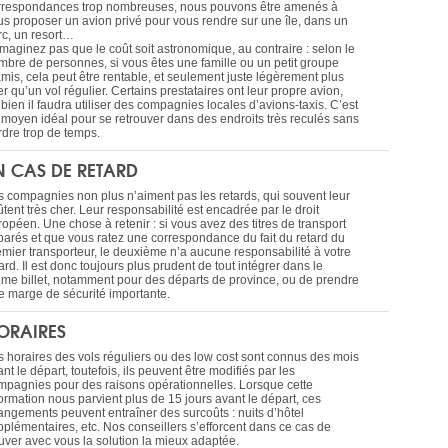
rrespondances trop nombreuses, nous pouvons être amenés à
us proposer un avion privé pour vous rendre sur une île, dans un
rc, un resort…
imaginez pas que le coût soit astronomique, au contraire : selon le
mbre de personnes, si vous êtes une famille ou un petit groupe
amis, cela peut être rentable, et seulement juste légèrement plus
r qu’un vol régulier. Certains prestataires ont leur propre avion,
bien il faudra utiliser des compagnies locales d’avions-taxis. C’est
 moyen idéal pour se retrouver dans des endroits très reculés sans
rdre trop de temps.
N CAS DE RETARD
s compagnies non plus n’aiment pas les retards, qui souvent leur
tent très cher. Leur responsabilité est encadrée par le droit
opéen. Une chose à retenir : si vous avez des titres de transport
parés et que vous ratez une correspondance du fait du retard du
emier transporteur, le deuxième n’a aucune responsabilité à votre
rd. Il est donc toujours plus prudent de tout intégrer dans le
me billet, notamment pour des départs de province, ou de prendre
e marge de sécurité importante.
ORAIRES
s horaires des vols réguliers ou des low cost sont connus des mois
nt le départ, toutefois, ils peuvent être modifiés par les
mpagnies pour des raisons opérationnelles. Lorsque cette
formation nous parvient plus de 15 jours avant le départ, ces
angements peuvent entraîner des surcoûts : nuits d’hôtel
pplémentaires, etc. Nos conseillers s’efforcent dans ce cas de
ouver avec vous la solution la mieux adaptée.