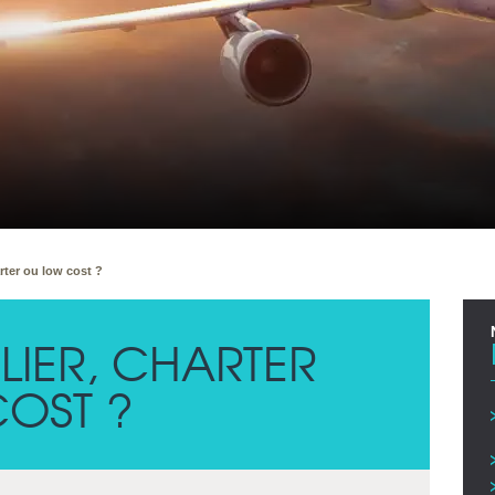
arter ou low cost ?
LIER, CHARTER
OST ?