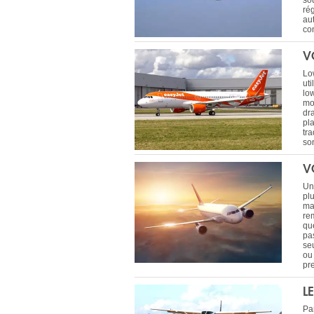
sou
ré
au
co
V
Lo
ut
lo
mo
dr
pl
tra
son
V
Un
pl
ma
re
que
pa
se
ou 
pr
L
Par