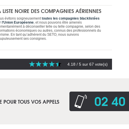
A LISTE NOIRE DES COMPAGNIES AÉRIENNES
us évitons soigneusement
toutes les compagnies blacklistées
r l’Union Européenne
, et nous pouvons être amenés
mentanément à déconseiller telle ou telle compagnie, selon des
formations économiques ou autres, connus des professionnels du
urisme. En tant qu’adhérent du SETO, nous suivons
rupuleusement ses consignes.
4.18
/ 5 sur
67
vote(s)
02 40
E POUR TOUS VOS APPELS