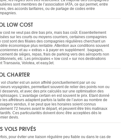
ple, les règles sont très restrictives. La majorité des compagnies
gulières sont membres de l’association IATA, ce qui permet, entre
tres, des accords tarifaires, ou de partage de codes entre
mpagnies.
OL LOW COST
w cost ne veut pas dire bas prix, mais bas coût. Essentiellement
ilisées sur les courts ou moyens courriers, certaines compagnies
w cost sont des filiales des compagnies régulières cherchant un
dèle économique plus rentable. Attention aux conditions souvent
aconiennes et au « extras » à payer en supplément : bagages,
acement de sièges, repas, frais de parking vers des aéroports non
ditionnels, etc. Les principales « low cost » sur nos destinations
t Transavia, Volotea, et easyJet.
OL CHARTER
 vol charter est un avion affrété ponctuellement par un ou
usieurs voyagistes, permettant souvent de relier des points non ou
l desservis, et avec des prix calculés sur une optimisation des
mplissages. L’avantage certain en est souvent le prix. Etant donné
 les affréteurs adaptent parfois la taille de l’avion au nombre de
ssagers vendus, il se peut que les horaires soient connus
ulement 72 heures avant le départ, et peuvent être très matinaux
tardifs. Ces particularités doivent donc être acceptées dès le
emier devis.
ES VOLS PRIVÉS
fois, pour éviter une liaison régulière peu fiable ou dans le cas de