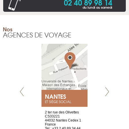
02 40 89 98 14
du lundi au samedi
Nos
AGENCES DE VOYAGE
NEUVE
NANTES
GENÈV
ET SIÈGE SOCIAL
a-shop
2 ter rue des Olivettes
rue de Montc
el, 106
CS33221
1207 Genèv
neuve
44032 Nantes Cedex 1
Suisse
France
Tel : +41 22 
1 965 65 00
Tel : +33 2 40 89 34 44