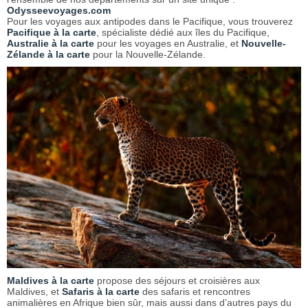
Odysseevoyages.com
Pour les voyages aux antipodes dans le Pacifique, vous trouverez
Pacifique à la carte
, spécialiste dédié aux îles du Pacifique,
Australie à la carte
pour les voyages en Australie, et
Nouvelle-
Zélande à la carte
pour la Nouvelle-Zélande.
Maldives à la carte
propose des séjours et croisières aux
Maldives, et
Safaris à la carte
des safaris et rencontres
animalières en Afrique bien sûr, mais aussi dans d’autres pays du