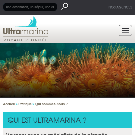
NOS AGENCES
VOYAGE PLONGÉE
Accueil
>
Pratique
>
Qui sommes-nous ?
QUI EST ULTRAMARINA ?
Voyager avec un spécialiste de la plongée