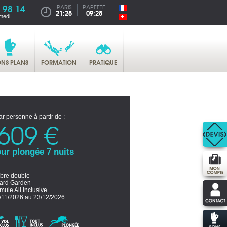
 98 14
PARIS
PAPEETE
21:28
09:28
medi
NS PLANS
FORMATION
PRATIQUE
ar personne à partir de :
609 €
ur plongée 7 nuits
re double
ard Garden
mule All Inclusive
/11/2026 au 23/12/2026