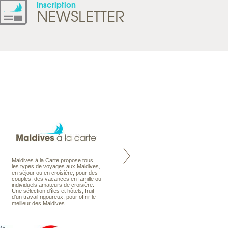
Inscription
NEWSLETTER
Maldives à la Carte propose tous
Notre site Odyssee est un portail
les types de voyages aux Maldives,
qui regroupe l’ensemble de nos
en séjour ou en croisière, pour des
offres de voyages. Vous trouverez
couples, des vacances en famille ou
une carte interactive, la gestion des
individuels amateurs de croisière.
listes de mariage et voyages de
Une sélection d’îles et hôtels, fruit
noces. Vous pourrez aussi vous
d’un travail rigoureux, pour offrir le
abonnez à nos Newsletters.
meilleur des Maldives.