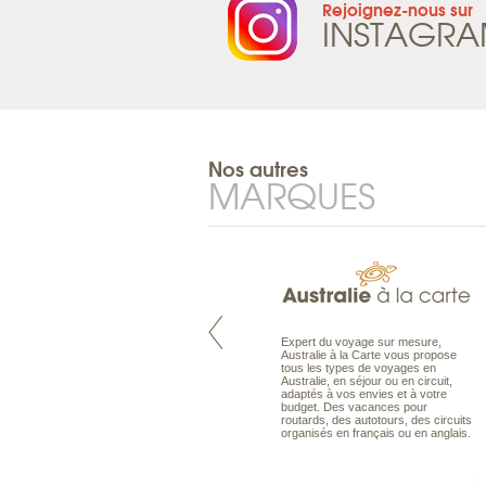
Rejoignez-nous sur
INSTAGR
Nos autres
MARQUES
Pacifique à la carte est le spécialiste
Expert du voyage sur mesure,
des voyages dans le Pacifique.
Australie à la Carte vous propose
Partez à l’autre bout du monde, en
tous les types de voyages en
séjour ou en croisière, pour
Australie, en séjour ou en circuit,
découvrir des peuples et des îles
adaptés à vos envies et à votre
toujours plus surprenants, en hôtels
budget. Des vacances pour
de luxe, comme dans des pensions
routards, des autotours, des circuits
de charme.
organisés en français ou en anglais.