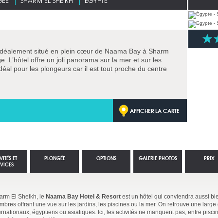
GÉE
SHARM EL SHEIKH
EGYPTE
idéalement situé en plein cœur de Naama Bay à Sharm
e. L’hôtel offre un joli panorama sur la mer et sur les
déal pour les plongeurs car il est tout proche du centre
AFFICHER LA CARTE
VITÉS ET
PLONGÉE
OPTIONS
GALERIE PHOTOS
PRIX
RVICES
arm El Sheikh, le
Naama Bay Hotel & Resort
est un hôtel qui conviendra aussi bi
bres offrant une vue sur les jardins, les piscines ou la mer. On retrouve une lar
ernationaux, égyptiens ou asiatiques. Ici, les activités ne manquent pas, entre pisc