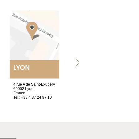
LYON
VILLENEUVE
4 rue A de Saint-Exupéry
Chez Scuba-shop
69002 Lyon
Route d’Arvel, 106
France
1844 Villeneuve
Tel : +33 4 37 24 97 10
Suisse
Tel : +41 21 965 65 00