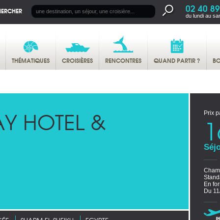
02 40 89
HERCHER
du lundi au sa
THÉMATIQUES
CROISIÈRES
RENCONTRES
QUAND PARTIR ?
BO
Y HOTEL &
Prix p
1
Séjo
Chamb
Stand
En for
Du 11