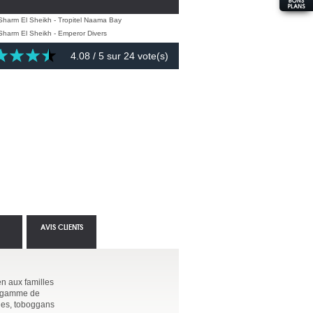
4.08
/ 5 sur
24
vote(s)
AVIS CLIENTS
en aux familles
ge gamme de
ines, toboggans