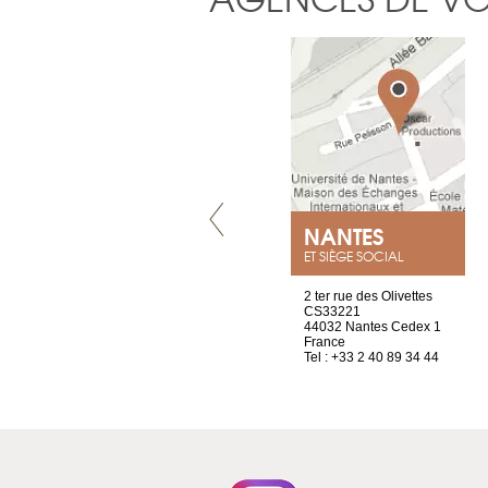
VILLENEUVE
NANTES
ET SIÈGE SOCIAL
Chez Scuba-shop
2 ter rue des Olivettes
Route d’Arvel, 106
CS33221
1844 Villeneuve
44032 Nantes Cedex 1
Suisse
France
Tel : +41 21 965 65 00
Tel : +33 2 40 89 34 44