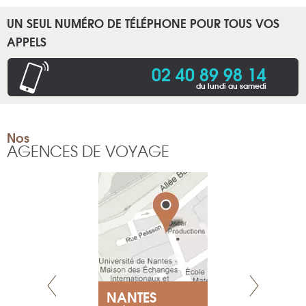
UN SEUL NUMÉRO DE TÉLÉPHONE POUR TOUS VOS
APPELS
02 40 89 98 14
du lundi au samedi
Nos
AGENCES DE VOYAGE
NEUVE
NANTES
GENÈV