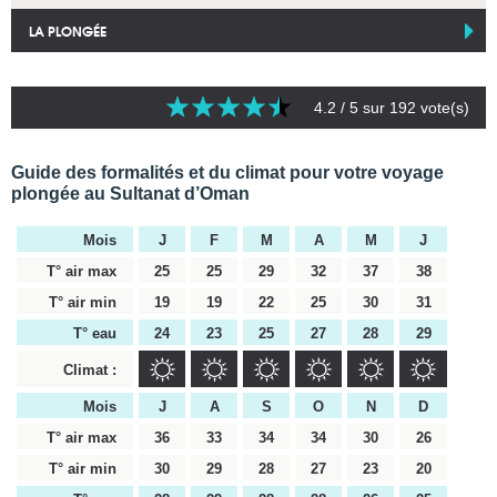
LA PLONGÉE
4.2
/ 5 sur
192
vote(s)
Guide des formalités et du climat pour votre voyage
plongée au Sultanat d’Oman
Mois
J
F
M
A
M
J
T° air max
25
25
29
32
37
38
T° air min
19
19
22
25
30
31
T° eau
24
23
25
27
28
29
Climat :
Mois
J
A
S
O
N
D
T° air max
36
33
34
34
30
26
T° air min
30
29
28
27
23
20