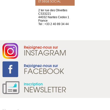
ET SIÈGE SOCIAL
a-shop
2 ter rue des Olivettes
rue de Montc
el, 106
CS33221
1207 Genèv
neuve
44032 Nantes Cedex 1
Suisse
France
Tel : +41 22 
1 965 65 00
Tel : +33 2 40 89 34 44
Rejoignez-nous sur
INSTAGRAM
Rejoignez-nous sur
FACEBOOK
Inscription
NEWSLETTER