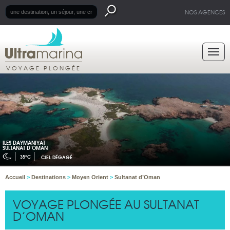
NOS AGENCES
VOYAGE PLONGÉE
ILES DAYMANIYAT
SULTANAT D’OMAN
35°C
CIEL DÉGAGÉ
Accueil
>
Destinations
>
Moyen Orient
>
Sultanat d’Oman
VOYAGE PLONGÉE AU SULTANAT
D’OMAN