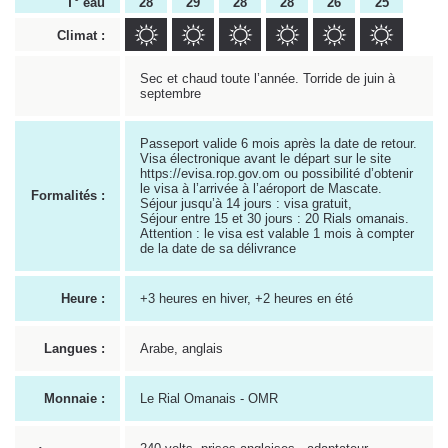
T° eau
28
29
28
28
26
25
Climat :
Sec et chaud toute l’année. Torride de juin à
septembre
Passeport valide 6 mois après la date de retour.
Visa électronique avant le départ sur le site
https://evisa.rop.gov.om ou possibilité d’obtenir
le visa à l’arrivée à l’aéroport de Mascate.
Formalités :
Séjour jusqu’à 14 jours : visa gratuit,
Séjour entre 15 et 30 jours : 20 Rials omanais.
Attention : le visa est valable 1 mois à compter
de la date de sa délivrance
Heure :
+3 heures en hiver, +2 heures en été
Langues :
Arabe, anglais
Monnaie :
Le Rial Omanais - OMR