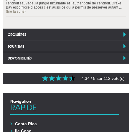
l’endroit sauvage, la jungle luxuriante et l’authenticité de l’endroit. Drake
Bay est difficile d’accès c’est aussi ce qui a permis de préserver autant ...
(lire la suite)
CROISIÈRES
TOURISME
DISPONIBILITÉS
4.34
/ 5 sur
112
vote(s)
Navigation
RAPIDE
Costa Rica
Ile Coco