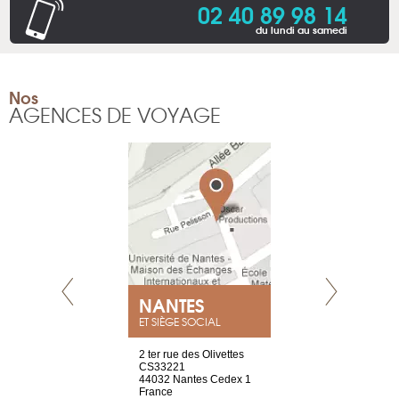
02 40 89 98 14
du lundi au samedi
Nos
AGENCES DE VOYAGE
NEUVE
NANTES
GENÈV
ET SIÈGE SOCIAL
a-shop
2 ter rue des Olivettes
rue de Montc
el, 106
CS33221
1207 Genèv
neuve
44032 Nantes Cedex 1
Suisse
France
Tel : +41 22 