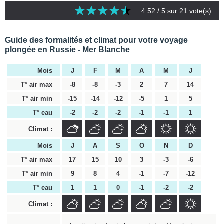
4.52
/ 5 sur
21
vote(s)
Guide des formalités et climat pour votre voyage
plongée en Russie - Mer Blanche
Mois
J
F
M
A
M
J
T° air max
-8
-8
-3
2
7
14
T° air min
-15
-14
-12
-5
1
5
T° eau
-2
-2
-2
-1
-1
1
Climat :
Mois
J
A
S
O
N
D
T° air max
17
15
10
3
-3
-6
T° air min
9
8
4
-1
-7
-12
T° eau
1
1
0
-1
-2
-2
Climat :