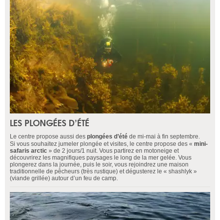
LES PLONGÉES D’ÉTÉ
Le centre propose aussi des
plongées d’été
de mi-mai à fin septembre.
Si vous souhaitez jumeler plongée et visites, le centre propose des «
mini-
safaris arctic
» de 2 jours/1 nuit. Vous partirez en motoneige et
découvrirez les magnifiques paysages le long de la mer gelée. Vous
plongerez dans la journée, puis le soir, vous rejoindrez une maison
traditionnelle de pêcheurs (très rustique) et dégusterez le « shashlyk »
(viande grillée) autour d’un feu de camp.