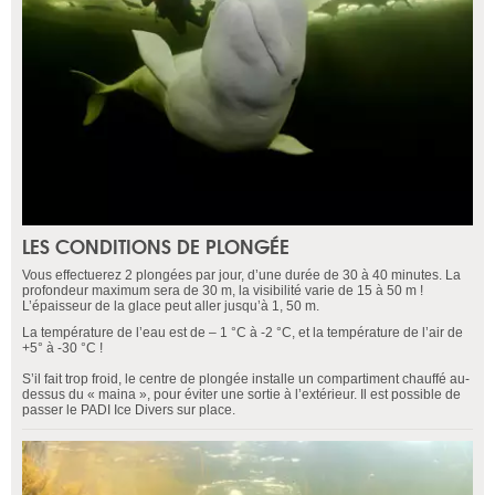
LES CONDITIONS DE PLONGÉE
Vous effectuerez 2 plongées par jour, d’une durée de 30 à 40 minutes. La
profondeur maximum sera de 30 m, la visibilité varie de 15 à 50 m !
L’épaisseur de la glace peut aller jusqu’à 1, 50 m.
La température de l’eau est de – 1 °C à -2 °C, et la température de l’air de
+5° à -30 °C !
S’il fait trop froid, le centre de plongée installe un compartiment chauffé au-
dessus du « maina », pour éviter une sortie à l’extérieur. Il est possible de
passer le PADI Ice Divers sur place.