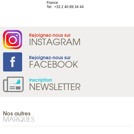
France
Tel : +41 22 
1 965 65 00
Tel : +33 2 40 89 34 44
Rejoignez-nous sur
INSTAGRAM
Rejoignez-nous sur
FACEBOOK
Inscription
NEWSLETTER
Nos autres
MARQUES