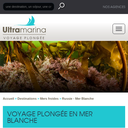
NOS AGENCES
VOYAGE PLONGÉE
Accueil
>
Destinations
>
Mers froides
>
Russie - Mer Blanche
VOYAGE PLONGÉE EN MER
BLANCHE