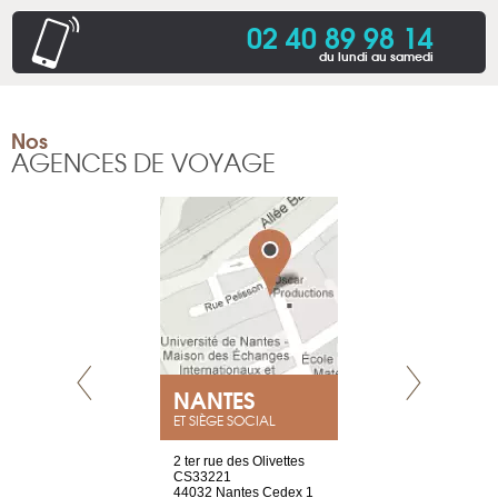
02 40 89 98 14
du lundi au samedi
Nos
AGENCES DE VOYAGE
NEUVE
NANTES
GENÈV
ET SIÈGE SOCIAL
a-shop
2 ter rue des Olivettes
rue de Montc
el, 106
CS33221
1207 Genèv
neuve
44032 Nantes Cedex 1
Suisse