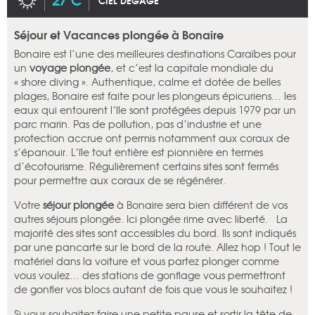
CIEL DÉGAGÉ
Séjour et Vacances plongée à Bonaire
Bonaire est l’une des meilleures destinations Caraïbes pour
un
voyage plongée
, et c’est la capitale mondiale du
« shore diving ». Authentique, calme et dotée de belles
plages, Bonaire est faite pour les plongeurs épicuriens… les
eaux qui entourent l’île sont protégées depuis 1979 par un
parc marin. Pas de pollution, pas d’industrie et une
protection accrue ont permis notamment aux coraux de
s’épanouir. L’île tout entière est pionnière en termes
d’écotourisme. Régulièrement certains sites sont fermés
pour permettre aux coraux de se régénérer.
Votre
séjour plongée
à Bonaire sera bien différent de vos
autres séjours plongée. Ici plongée rime avec liberté. La
majorité des sites sont accessibles du bord. Ils sont indiqués
par une pancarte sur le bord de la route. Allez hop ! Tout le
matériel dans la voiture et vous partez plonger comme
vous voulez… des stations de gonflage vous permettront
de gonfler vos blocs autant de fois que vous le souhaitez !
Si vous souhaitez faire une petite pause et sortir la tête de