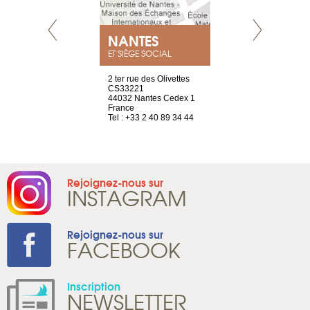
NEUVE
NANTES
GENÈV
ET SIÈGE SOCIAL
a-shop
2 ter rue des Olivettes
rue de Montc
el, 106
CS33221
1207 Genèv
neuve
44032 Nantes Cedex 1
Suisse
France
Tel : +41 22 
1 965 65 00
Tel : +33 2 40 89 34 44
Rejoignez-nous sur
INSTAGRAM
Rejoignez-nous sur
FACEBOOK
Inscription
NEWSLETTER