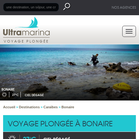
NOS AGENCES
VOYAGE PLONGÉE
BONAIRE
27°C
CIEL DÉGAGÉ
Accueil
>
Destinations
>
Caraïbes
>
Bonaire
VOYAGE PLONGÉE À BONAIRE
27°C