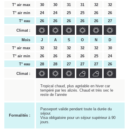
T° air max
30
30
31
31
32
32
T° air min
24
24
25
25
26
26
T° eau
26
26
26
26
26
27
Climat :
Mois
J
A
S
O
N
D
T° air max
32
32
32
32
32
30
T° air min
26
26
26
26
25
24
T° eau
28
28
27
27
27
26
Climat :
Tropical chaud, plus agréable en hiver car
tempéré par les alizés. Chaud et très sec le
reste de l’année
Passeport valide pendant toute la durée du
séjour.
Formalités :
Visa obligatoire pour un séjour supérieur à 90
jours.