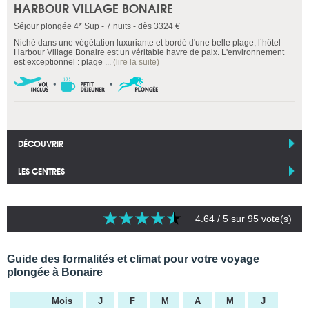
HARBOUR VILLAGE BONAIRE
Séjour plongée 4* Sup - 7 nuits - dès 3324 €
Niché dans une végétation luxuriante et bordé d'une belle plage, l’hôtel
Harbour Village Bonaire est un véritable havre de paix. L'environnement
est exceptionnel : plage ...
(lire la suite)
DÉCOUVRIR
LES CENTRES
4.64
/ 5 sur
95
vote(s)
Guide des formalités et climat pour votre voyage
plongée à Bonaire
Mois
J
F
M
A
M
J