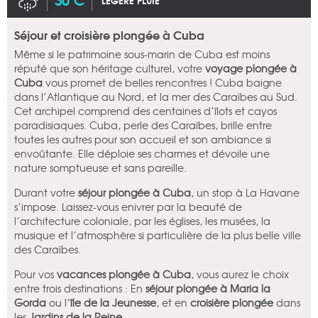
LÉGÈRE PLUIE
Séjour et croisière plongée à Cuba
Même si le patrimoine sous-marin de Cuba est moins
réputé que son héritage culturel, votre
voyage plongée à
Cuba
vous promet de belles rencontres ! Cuba baigne
dans l’Atlantique au Nord, et la mer des Caraïbes au Sud.
Cet archipel comprend des centaines d’îlots et cayos
paradisiaques. Cuba, perle des Caraïbes, brille entre
toutes les autres pour son accueil et son ambiance si
envoûtante. Elle déploie ses charmes et dévoile une
nature somptueuse et sans pareille.
Durant votre
séjour plongée à Cuba
, un stop à La Havane
s’impose. Laissez-vous enivrer par la beauté de
l’architecture coloniale, par les églises, les musées, la
musique et l’atmosphère si particulière de la plus belle ville
des Caraïbes.
Pour vos
vacances plongée à Cuba
, vous aurez le choix
entre trois destinations : En
séjour plongée à Maria la
Gorda
ou l’
île de la Jeunesse
, et en
croisière plongée
dans
les
Jardins de la Reine
.