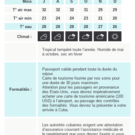
Mois
J
A
S
O
N
D
T° air max
32
32
32
31
29
29
T° air min
23
24
24
23
21
20
T° eau
28
28
28
28
27
26
Climat :
Tropical tempéré toute l’année. Humide de mai
à octobre, sec en hiver
Passeport valide pendant toute la durée du
séjour.
Carte de tourisme fournie par nos soins pour
une durée de 30 jours maximum.
Attention pour les passagers en provenance
Formalités :
des Etats-Unis, vous devrez impérativement
acheter une carte de tourisme américaine (100
USD) à l’aéroport, au passage des contrôles
des formalités. Vous devrez la présenter à votre
arrivée à Cuba.
Les autorités cubaines exigent une attestation
d’assurance couvrant l’assistance médicale et
le rapatriement que vous devrez fournir si vous