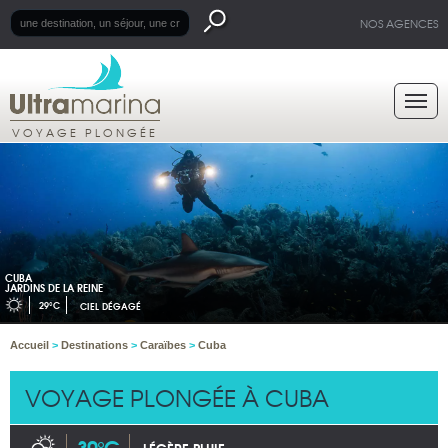
NOS AGENCES
VOYAGE PLONGÉE
CUBA
JARDINS DE LA REINE
29°C
CIEL DÉGAGÉ
Accueil
>
Destinations
>
Caraïbes
>
Cuba
VOYAGE PLONGÉE À CUBA
30°C