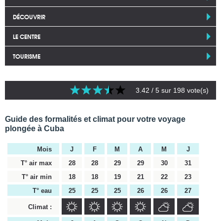
DÉCOUVRIR
LE CENTRE
TOURISME
3.42
/ 5 sur
198
vote(s)
Guide des formalités et climat pour votre voyage
plongée à Cuba
Mois
J
F
M
A
M
J
T° air max
28
28
29
29
30
31
T° air min
18
18
19
21
22
23
T° eau
25
25
25
26
26
27
Climat :