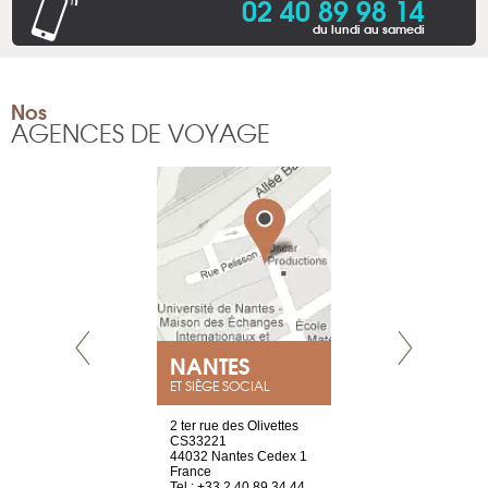
02 40 89 98 14
du lundi au samedi
Nos
AGENCES DE VOYAGE
NEUVE
NANTES
GENÈV
ET SIÈGE SOCIAL
a-shop
2 ter rue des Olivettes
rue de Montc
el, 106
CS33221
1207 Genèv
neuve
44032 Nantes Cedex 1
Suisse
France
Tel : +41 22 
1 965 65 00
Tel : +33 2 40 89 34 44