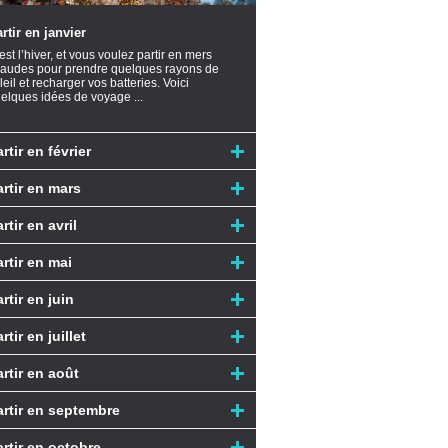
rtir en janvier
est l’hiver, et vous voulez partir en mers
audes pour prendre quelques rayons de
leil et recharger vos batteries. Voici
elques idées de voyage ...
rtir en février
artir en mars
rtir en avril
artir en mai
rtir en juin
rtir en juillet
artir en août
artir en septembre
artir en octobre