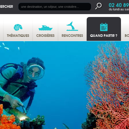
02 40 89
HERCHER
du lundi au sa
THÉMATIQUES
CROISIÈRES
RENCONTRES
QUAND PARTIR ?
BO