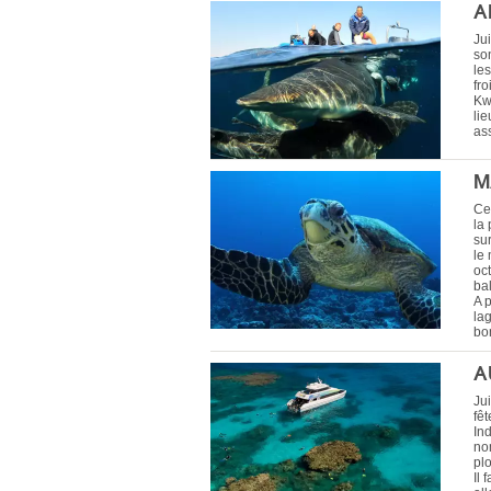
A
Jui
son
le
fr
Kw
lie
as
M
Ce
la
sur
le 
oc
ba
A p
la
bo
A
Jui
fê
In
no
pl
Il 