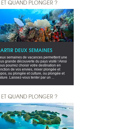
 ET QUAND PLONGER ?
PARTIR DEUX SEMAINES
eux semaines de vacances permettent une
lus grande découverte du pays visité ! Ainsi
ous pourrez choisir votre destination en
onction de vos envies, mixer plongée et
epos, ou plongée et culture, ou plongée et
ature. Laissez-vous tenter par un ...
 ET QUAND PLONGER ?