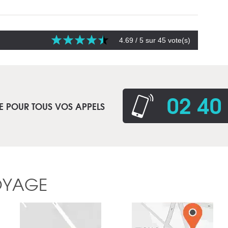
4.69
/ 5 sur
45
vote(s)
02 40
E POUR TOUS VOS APPELS
OYAGE