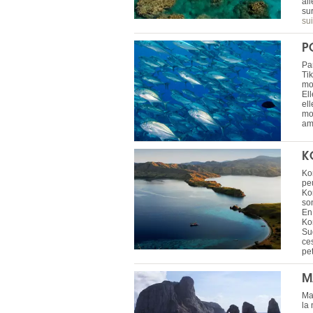
al
su
sui
P
Pa
Tik
mo
Ell
el
mo
am
K
Ko
peu
Ko
so
En
Ko
Su
ce
pe
M
Ma
la 