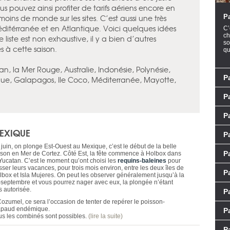
ous pouvez ainsi profiter de tarifs aériens encore en
moins de monde sur les sites. C’est aussi une très
Pa
éditérranée et en Atlantique. Voici quelques idées
C’
ch
 liste est non exhaustive, il y a bien d’autres
so
s à cette saison.
qu
an, la Mer Rouge, Australie, Indonésie, Polynésie,
Pa
que, Galapagos, Ile Coco, Méditerranée, Mayotte,
P
Pa
EXIQUE
P
 juin, on plonge Est-Ouest au Mexique, c’est le début de la belle
Pa
ison en Mer de Cortez. Côté Est, la fête commence à Holbox dans
 Yucatan. C’est le moment qu’ont choisi les
requins-baleines
pour
sser leurs vacances, pour trois mois environ, entre les deux îles de
Pa
lbox et Isla Mujeres. On peut les observer généralement jusqu’à la
-septembre et vous pourrez nager avec eux, la plongée n’étant
s autorisée.
P
Cozumel, ce sera l’occasion de tenter de repérer le poisson-
apaud endémique.
P
us les combinés sont possibles.
(lire la suite)
P