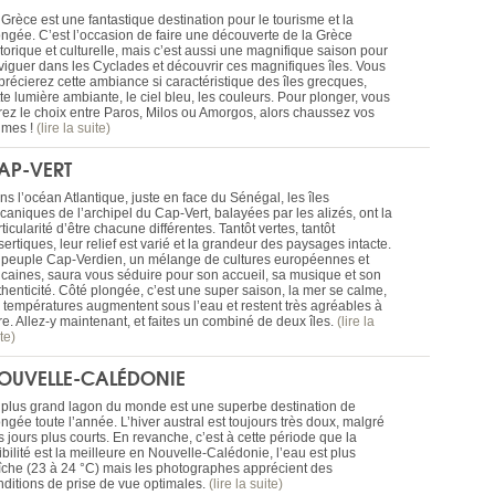
Grèce est une fantastique destination pour le tourisme et la
ongée. C’est l’occasion de faire une découverte de la Grèce
torique et culturelle, mais c’est aussi une magnifique saison pour
viguer dans les Cyclades et découvrir ces magnifiques îles. Vous
précierez cette ambiance si caractéristique des îles grecques,
te lumière ambiante, le ciel bleu, les couleurs. Pour plonger, vous
rez le choix entre Paros, Milos ou Amorgos, alors chaussez vos
lmes !
(lire la suite)
AP-VERT
s l’océan Atlantique, juste en face du Sénégal, les îles
caniques de l’archipel du Cap-Vert, balayées par les alizés, ont la
ticularité d’être chacune différentes. Tantôt vertes, tantôt
ertiques, leur relief est varié et la grandeur des paysages intacte.
 peuple Cap-Verdien, un mélange de cultures européennes et
ricaines, saura vous séduire pour son accueil, sa musique et son
thenticité. Côté plongée, c’est une super saison, la mer se calme,
s températures augmentent sous l’eau et restent très agréables à
re. Allez-y maintenant, et faites un combiné de deux îles.
(lire la
te)
OUVELLE-CALÉDONIE
 plus grand lagon du monde est une superbe destination de
ngée toute l’année. L’hiver austral est toujours très doux, malgré
 jours plus courts. En revanche, c’est à cette période que la
ibilité est la meilleure en Nouvelle-Calédonie, l’eau est plus
aîche (23 à 24 °C) mais les photographes apprécient des
nditions de prise de vue optimales.
(lire la suite)