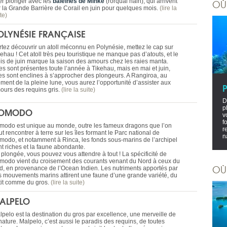
ler plonger avec les
baleines de Minke
(rorqual nain), qui arrivent
OÙ
r la Grande Barrière de Corail en juin pour quelques mois.
(lire la
te)
OLYNÉSIE FRANÇAISE
rtez découvrir un atoll méconnu en Polynésie, mettez le cap sur
ehau ! Cet atoll très peu touristique ne manque pas d’atouts, et le
is de juin marque la saison des amours chez les raies manta.
es sont présentes toute l’année à Tikehau, mais en mai et juin,
les sont enclines à s’approcher des plongeurs. A Rangiroa, au
ment de la pleine lune, vous aurez l’opportunité d’assister aux
ours des requins gris.
(lire la suite)
D
p
OMODO
v
f
modo est unique au monde, outre les fameux dragons que l’on
r
t rencontrer à terre sur les îles formant le Parc national de
n
modo, et notamment à Rinca, les fonds sous-marins de l’archipel
nt riches et la faune abondante.
 plongée, vous pouvez vous attendre à tout ! La spécificité de
modo vient du croisement des courants venant du Nord à ceux du
OÙ
d, en provenance de l’Ocean Indien. Les nutriments apportés par
s mouvements marins attirent une faune d’une grande variété, du
tit comme du gros.
(lire la suite)
ALPELO
lpelo est la destination du gros par excellence, une merveille de
nature. Malpelo, c’est aussi le paradis des requins, de toutes