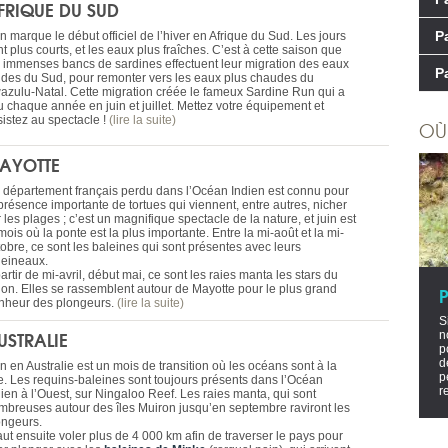
FRIQUE DU SUD
P
n marque le début officiel de l’hiver en Afrique du Sud. Les jours
t plus courts, et les eaux plus fraîches. C’est à cette saison que
s immenses bancs de sardines effectuent leur migration des eaux
P
oides du Sud, pour remonter vers les eaux plus chaudes du
azulu-Natal. Cette migration créée le fameux Sardine Run qui a
u chaque année en juin et juillet. Mettez votre équipement et
sistez au spectacle !
(lire la suite)
OÙ
AYOTTE
 département français perdu dans l’Océan Indien est connu pour
 présence importante de tortues qui viennent, entre autres, nicher
 les plages ; c’est un magnifique spectacle de la nature, et juin est
mois où la ponte est la plus importante. Entre la mi-août et la mi-
tobre, ce sont les baleines qui sont présentes avec leurs
leineaux.
artir de mi-avril, début mai, ce sont les raies manta les stars du
gon. Elles se rassemblent autour de Mayotte pour le plus grand
nheur des plongeurs.
(lire la suite)
S
USTRALIE
n
p
d
n en Australie est un mois de transition où les océans sont à la
p
te. Les requins-baleines sont toujours présents dans l’Océan
r
dien à l’Ouest, sur Ningaloo Reef. Les raies manta, qui sont
mbreuses autour des îles Muiron jusqu’en septembre raviront les
ongeurs.
faut ensuite voler plus de 4 000 km afin de traverser le pays pour