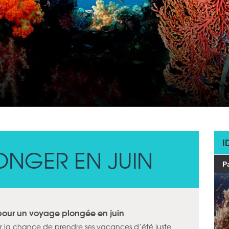
I
ONGER EN JUIN
Pa
 pour un voyage plongée en juin
voir la chance de prendre ses vacances d’été juste