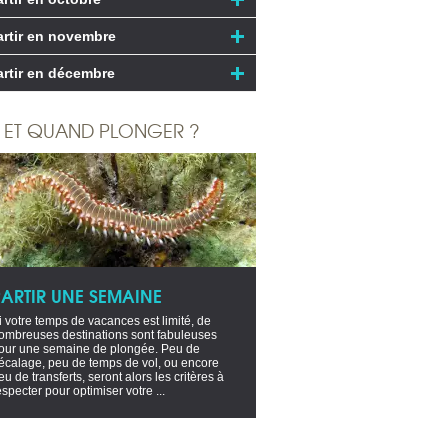
artir en novembre
artir en décembre
 ET QUAND PLONGER ?
PARTIR UNE SEMAINE
i votre temps de vacances est limité, de
ombreuses destinations sont fabuleuses
our une semaine de plongée. Peu de
écalage, peu de temps de vol, ou encore
eu de transferts, seront alors les critères à
especter pour optimiser votre ...