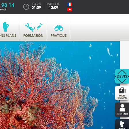
 98 14
PARIS
PAPEETE
01:09
13:09
medi
NS PLANS
FORMATION
PRATIQUE