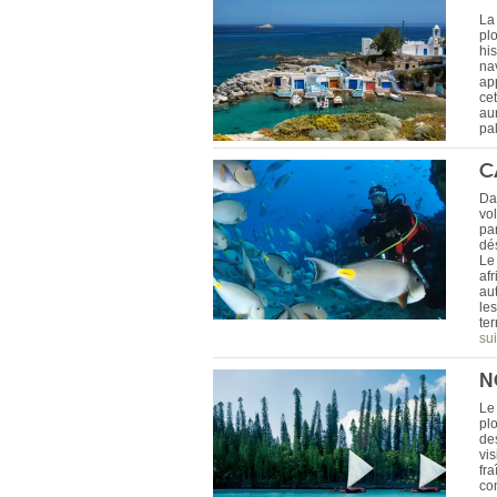
La 
pl
his
na
ap
cet
au
pa
C
Dan
vol
par
dés
Le
af
au
le
ter
sui
N
Le
plo
des
vis
fr
co