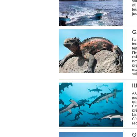
so
qu’
le
ju
G
La
tou
te
l’E
est
no
pr
ma
sui
I
A 
ju
que
Ce
pré
bi
C’
re
G