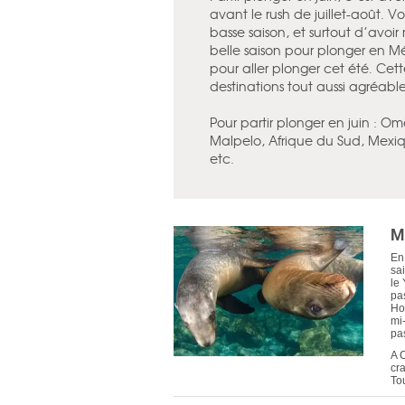
avant le rush de juillet-août. V
basse saison, et surtout d’avoir 
belle saison pour plonger en M
pour aller plonger cet été. Cette
destinations tout aussi agréable
Pour partir plonger en juin : Om
Malpelo, Afrique du Sud, Mexi
etc.
M
En
sa
le
pa
Ho
mi
pa
A 
cr
To