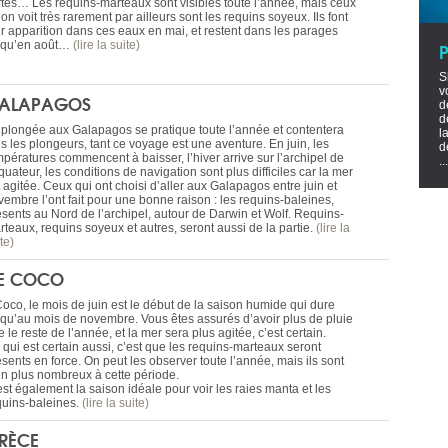
rtes… Les requins-marteaux sont visibles toute l’année, mais ceux
on voit très rarement par ailleurs sont les requins soyeux. Ils font
ur apparition dans ces eaux en mai, et restent dans les parages
squ’en août…
(lire la suite)
S
v
ALAPAGOS
d
d
 plongée aux Galapagos se pratique toute l’année et contentera
l
s les plongeurs, tant ce voyage est une aventure. En juin, les
d
mpératures commencent à baisser, l’hiver arrive sur l’archipel de
...
quateur, les conditions de navigation sont plus difficiles car la mer
 agitée. Ceux qui ont choisi d’aller aux Galapagos entre juin et
vembre l’ont fait pour une bonne raison : les requins-baleines,
ésents au Nord de l’archipel, autour de Darwin et Wolf. Requins-
rteaux, requins soyeux et autres, seront aussi de la partie.
(lire la
te)
LE COCO
Coco, le mois de juin est le début de la saison humide qui dure
squ’au mois de novembre. Vous êtes assurés d’avoir plus de pluie
 le reste de l’année, et la mer sera plus agitée, c’est certain.
 qui est certain aussi, c’est que les requins-marteaux seront
sents en force. On peut les observer toute l’année, mais ils sont
en plus nombreux à cette période.
est également la saison idéale pour voir les raies manta et les
quins-baleines.
(lire la suite)
RÈCE