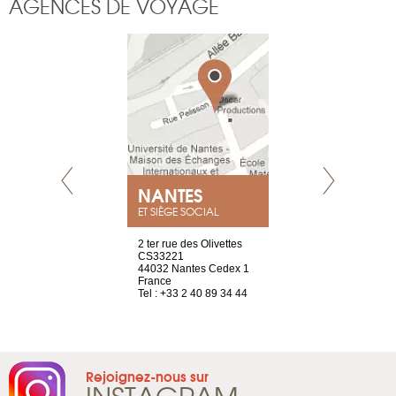
AGENCES DE VOYAGE
NEUVE
NANTES
GENÈV
ET SIÈGE SOCIAL
a-shop
2 ter rue des Olivettes
rue de Montc
el, 106
CS33221
1207 Genèv
neuve
44032 Nantes Cedex 1
Suisse
France
Tel : +41 22 
1 965 65 00
Tel : +33 2 40 89 34 44
Rejoignez-nous sur
INSTAGRAM