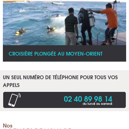
CROISIÈRE PLONGÉE AU MOYEN-ORIENT
UN SEUL NUMÉRO DE TÉLÉPHONE POUR TOUS VOS
APPELS
02 40 89 98 14
du lundi au samedi
Nos