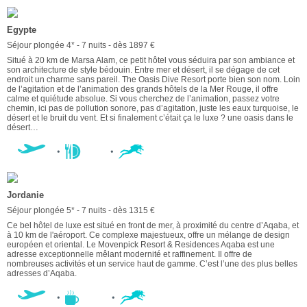
Egypte
Séjour plongée 4* - 7 nuits - dès 1897 €
Situé à 20 km de Marsa Alam, ce petit hôtel vous séduira par son ambiance et
son architecture de style bédouin. Entre mer et désert, il se dégage de cet
endroit un charme sans pareil. The Oasis Dive Resort porte bien son nom. Loin
de l’agitation et de l’animation des grands hôtels de la Mer Rouge, il offre
calme et quiétude absolue. Si vous cherchez de l’animation, passez votre
chemin, ici pas de pollution sonore, pas d’agitation, juste les eaux turquoise, le
désert et le bruit du vent. Et si finalement c’était ça le luxe ? une oasis dans le
désert…
Jordanie
Séjour plongée 5* - 7 nuits - dès 1315 €
Ce bel hôtel de luxe est situé en front de mer, à proximité du centre d’Aqaba, et
à 10 km de l'aéroport. Ce complexe majestueux, offre un mélange de design
européen et oriental. Le Movenpick Resort & Residences Aqaba est une
adresse exceptionnelle mêlant modernité et raffinement. Il offre de
nombreuses activités et un service haut de gamme. C’est l’une des plus belles
adresses d’Aqaba.