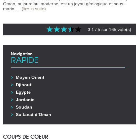
Oman, aujourd’hui moderne, est un joyau géologique et sous-
marin. ...
(lire la suite)
3.1
/ 5 sur
165
vote(s)
Navigation
RAPIDE
Moyen Orient
Djibouti
Egypte
Jordanie
Soudan
Sultanat d’Oman
COUPS DE COEUR