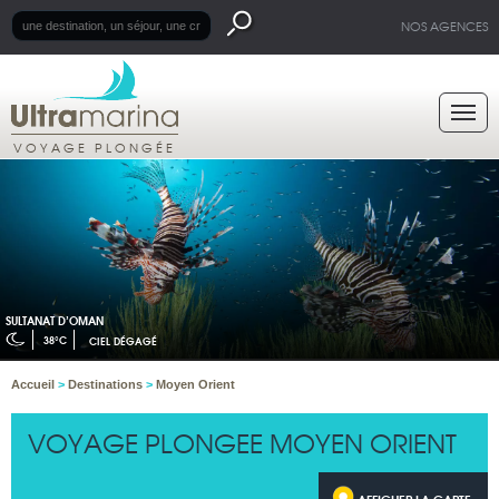
NOS AGENCES
VOYAGE PLONGÉE
SULTANAT D’OMAN
38°C
CIEL DÉGAGÉ
Accueil
>
Destinations
>
Moyen Orient
VOYAGE PLONGEE MOYEN ORIENT