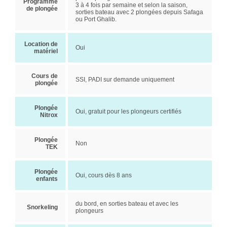
Programme
3 à 4 fois par semaine et selon la saison,
de plongée
sorties bateau avec 2 plongées depuis Safaga
ou Port Ghalib.
Location de
Oui
matériel
Cours de
SSI, PADI sur demande uniquement
plongée
Plongée
Oui, gratuit pour les plongeurs certifiés
Nitrox
Plongée
Non
TEK
Plongée
Oui, cours dès 8 ans
enfants
du bord, en sorties bateau et avec les
Snorkeling
plongeurs