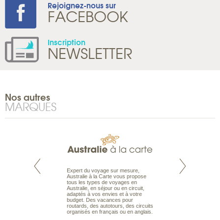
Rejoignez-nous sur
FACEBOOK
Inscription
NEWSLETTER
Nos autres
MARQUES
te est le spécialiste
Expert du voyage sur mesure,
Parce qu’ils sont
 le Pacifique.
Australie à la Carte vous propose
passionnés d’anim
bout du monde, en
tous les types de voyages en
sauvage, l’équipe d
sière, pour
Australie, en séjour ou en circuit,
carte comprend vos
ples et des îles
adaptés à vos envies et à votre
à votre service so
prenants, en hôtels
budget. Des vacances pour
voyage à la carte 
dans des pensions
routards, des autotours, des circuits
bâtir un safari à l
organisés en français ou en anglais.
envies.