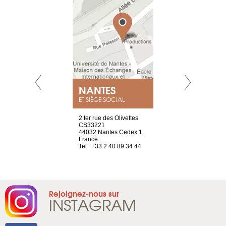
NEUVE
NANTES
GENÈV
ET SIÈGE SOCIAL
a-shop
2 ter rue des Olivettes
rue de Montc
el, 106
CS33221
1207 Genèv
neuve
44032 Nantes Cedex 1
Suisse
France
Tel : +41 22 
1 965 65 00
Tel : +33 2 40 89 34 44
Rejoignez-nous sur
INSTAGRAM