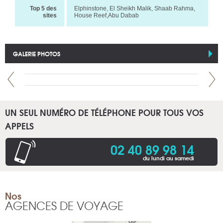
Top 5 des
Elphinstone, El Sheikh Malik, Shaab Rahma,
sites
House Reef,Abu Dabab
GALERIE PHOTOS
UN SEUL NUMÉRO DE TÉLÉPHONE POUR TOUS VOS
APPELS
02 40 89 98 14
du lundi au samedi
Nos
AGENCES DE VOYAGE