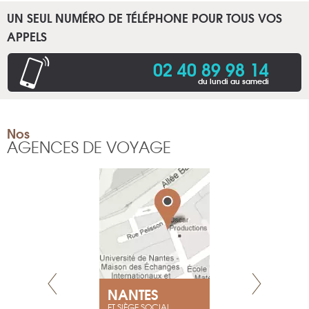
UN SEUL NUMÉRO DE TÉLÉPHONE POUR TOUS VOS
APPELS
02 40 89 98 14
du lundi au samedi
Nos
AGENCES DE VOYAGE
NEUVE
NANTES
GENÈV
ET SIÈGE SOCIAL