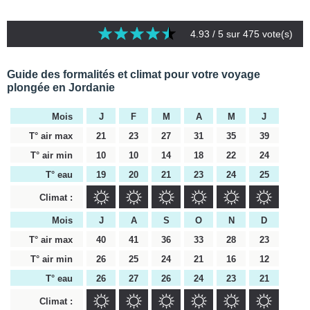
4.93
/ 5 sur
475
vote(s)
Guide des formalités et climat pour votre voyage
plongée en Jordanie
Mois
J
F
M
A
M
J
T° air max
21
23
27
31
35
39
T° air min
10
10
14
18
22
24
T° eau
19
20
21
23
24
25
Climat :
Mois
J
A
S
O
N
D
T° air max
40
41
36
33
28
23
T° air min
26
25
24
21
16
12
T° eau
26
27
26
24
23
21
Climat :