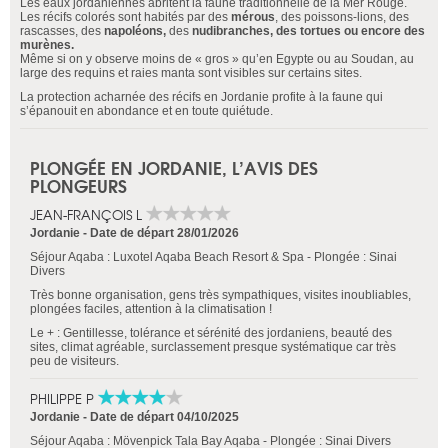
Les eaux jordaniennes abritent la faune traditionnelle de la Mer Rouge.
Les récifs colorés sont habités par des
mérous
, des poissons-lions, des
rascasses, des
napoléons,
des
nudibranches, des tortues ou encore des
murènes.
Même si on y observe moins de « gros » qu’en Egypte ou au Soudan, au
large des requins et raies manta sont visibles sur certains sites.
La protection acharnée des récifs en Jordanie profite à la faune qui
s’épanouit en abondance et en toute quiétude.
PLONGÉE EN JORDANIE, L’AVIS DES
PLONGEURS
JEAN-FRANÇOIS L
Jordanie
-
Date de départ 28/01/2026
Séjour Aqaba : Luxotel Aqaba Beach Resort & Spa - Plongée : Sinai
Divers
Très bonne organisation, gens très sympathiques, visites inoubliables,
plongées faciles, attention à la climatisation !
Le + : Gentillesse, tolérance et sérénité des jordaniens, beauté des
sites, climat agréable, surclassement presque systématique car très
peu de visiteurs.
PHILIPPE P
Jordanie
-
Date de départ 04/10/2025
Séjour Aqaba : Mövenpick Tala Bay Aqaba - Plongée : Sinai Divers