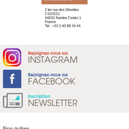
a-shop
2 ter rue des Olivettes
rue de Montc
el, 106
CS33221
1207 Genèv
neuve
44032 Nantes Cedex 1
Suisse
France
Tel : +41 22 
1 965 65 00
Tel : +33 2 40 89 34 44
Rejoignez-nous sur
INSTAGRAM
Rejoignez-nous sur
FACEBOOK
Inscription
NEWSLETTER
Nos autres