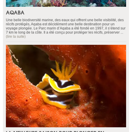
AQABA
Une belle biodiversité marine, des eaux qui offrent une belle visibilité, des
récifs protégés, Aqaba est décidément une belle destination pour un
voyage plongée. Le Parc marin d’Aqaba a été fondé en 1997, il s’étend sur
7 km le long de la côte. Il a été conçu pour protéger les récifs, préserver ...
(lire la suite)