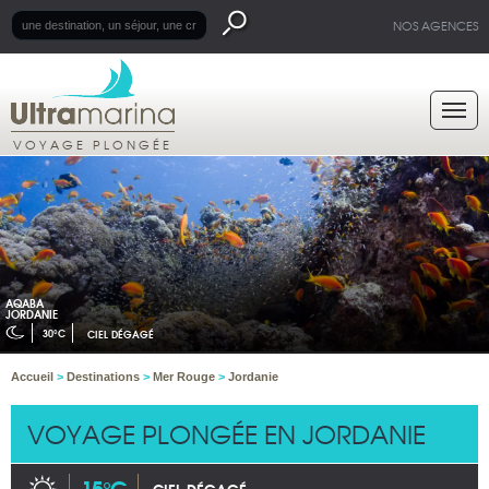
NOS AGENCES
VOYAGE PLONGÉE
AQABA
JORDANIE
30°C
CIEL DÉGAGÉ
Accueil
>
Destinations
>
Mer Rouge
>
Jordanie
VOYAGE PLONGÉE EN JORDANIE
15°C