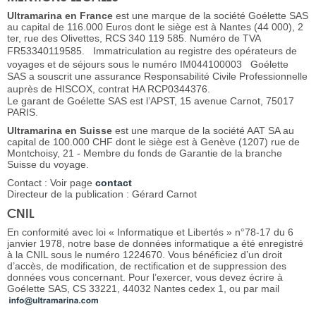
Ultramarina en France
est une marque de la société Goélette SAS
au capital de 116.000 Euros dont le siège est à Nantes (44 000), 2
ter, rue des Olivettes, RCS 340 119 585. Numéro de TVA
FR53340119585. Immatriculation au registre des opérateurs de
voyages et de séjours sous le numéro IM044100003 Goélette
SAS a souscrit une assurance Responsabilité Civile Professionnelle
auprès de HISCOX, contrat HA RCP0344376.
Le garant de Goélette SAS est l’APST, 15 avenue Carnot, 75017
PARIS.
Ultramarina en Suisse
est une marque de la société AAT SA au
capital de 100.000 CHF dont le siège est à Genève (1207) rue de
Montchoisy, 21 - Membre du fonds de Garantie de la branche
Suisse du voyage.
Contact : Voir page
contact
Directeur de la publication : Gérard Carnot
CNIL
En conformité avec loi « Informatique et Libertés » n°78-17 du 6
janvier 1978, notre base de données informatique a été enregistré
à la CNIL sous le numéro 1224670. Vous bénéficiez d’un droit
d’accès, de modification, de rectification et de suppression des
données vous concernant. Pour l’exercer, vous devez écrire à
Goélette SAS, CS 33221, 44032 Nantes cedex 1, ou par mail