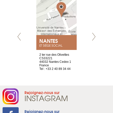
NEUVE
NANTES
GENÈV
ET SIÈGE SOCIAL
a-shop
2 ter rue des Olivettes
rue de Montc
el, 106
CS33221
1207 Genèv
neuve
44032 Nantes Cedex 1
Suisse
France
Tel : +41 22 
1 965 65 00
Tel : +33 2 40 89 34 44
Rejoignez-nous sur
INSTAGRAM
Rejoignez-nous sur