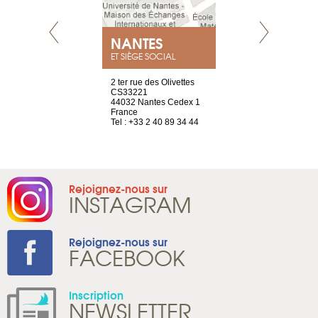
NEUVE
NANTES
GENÈV
ET SIÈGE SOCIAL
a-shop
2 ter rue des Olivettes
rue de Montc
el, 106
CS33221
1207 Genèv
neuve
44032 Nantes Cedex 1
Suisse
France
Tel : +41 22 
1 965 65 00
Tel : +33 2 40 89 34 44
Rejoignez-nous sur
INSTAGRAM
Rejoignez-nous sur
FACEBOOK
Inscription
NEWSLETTER