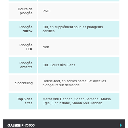
Cours de
PADI
plongée
Plongée
Oui, en supplément pour les plongeurs
Nitrox
certifiés
Plongée
Non
TEK
Plongée
Oui. Cours dès 8 ans
enfants
House-reef, en sorties bateau et avec les
Snorkeling
plongeurs sur demande
Top 5 des
Marsa Abu Dabbab, Shaab Samadai, Marsa
sites
Egla, Elphinstone, Shaab Abu Dabbab
GALERIE PHOTOS