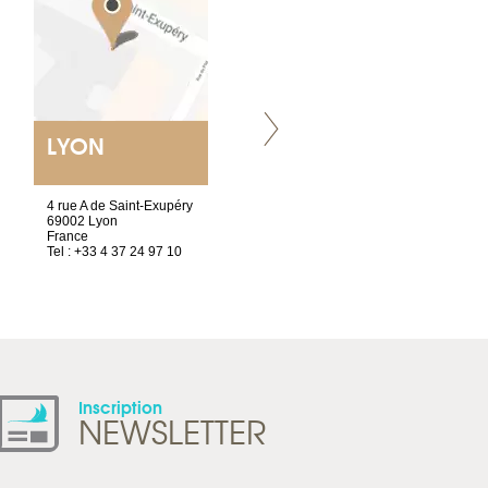
LYON
VILLENEUVE
4 rue A de Saint-Exupéry
Chez Scuba-shop
69002 Lyon
Route d’Arvel, 106
France
1844 Villeneuve
Tel : +33 4 37 24 97 10
Suisse
Tel : +41 21 965 65 00
Inscription
NEWSLETTER