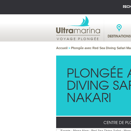
REC
DESTINATIONS
VOYAGE PLONGÉE
Accueil
>
Plongée avec Red Sea Diving Safari Ma
PLONGÉE 
DIVING SA
NAKARI
CENTRE DE P