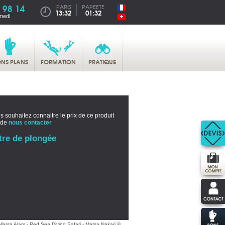
 98 14
PARIS
PAPEETE
13:32
01:32
medi
NS PLANS
FORMATION
PRATIQUE
s souhaitez connaitre le prix de ce produit
 de
nous contacter
tre de plongée