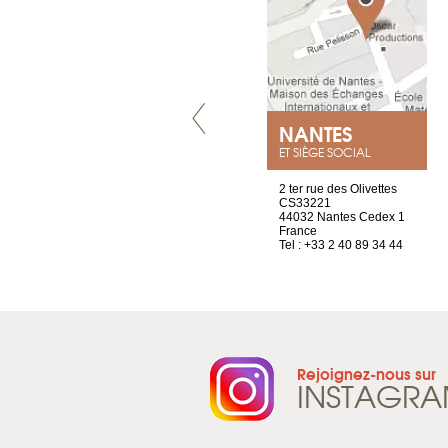
VILLENEUVE
NANTES
ET SIÈGE SOCIAL
Chez Scuba-shop
2 ter rue des Olivettes
Route d’Arvel, 106
CS33221
1844 Villeneuve
44032 Nantes Cedex 1
Suisse
France
Tel : +41 21 965 65 00
Tel : +33 2 40 89 34 44
Rejoignez-nous sur
INSTAGR