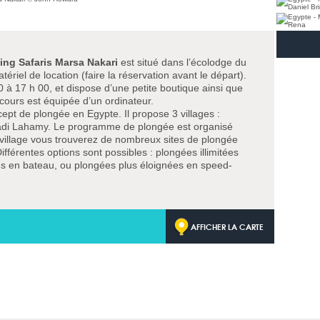
ing Safaris Marsa Nakari
est situé dans l’écolodge du
ériel de location (faire la réservation avant le départ).
00 à 17 h 00, et dispose d’une petite boutique ainsi que
e cours est équipée d’un ordinateur.
ept de plongée en Egypte. Il propose 3 villages :
adi Lahamy. Le programme de plongée est organisé
 village vous trouverez de nombreux sites de plongée
fférentes options sont possibles : plongées illimitées
es en bateau, ou plongées plus éloignées en speed-
AFFICHER LA CARTE