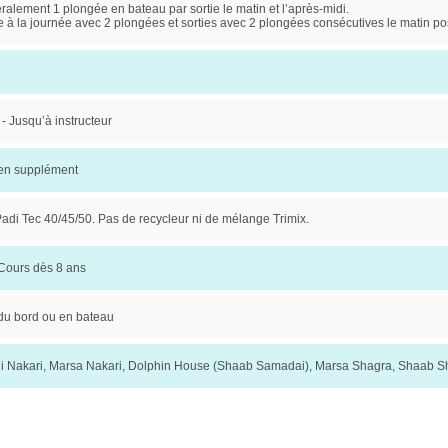
alement 1 plongée en bateau par sortie le matin et l’après-midi.
e à la journée avec 2 plongées et sorties avec 2 plongées consécutives le matin po
- Jusqu’à instructeur
 en supplément
adi Tec 40/45/50. Pas de recycleur ni de mélange Trimix.
 Cours dès 8 ans
 du bord ou en bateau
li Nakari, Marsa Nakari, Dolphin House (Shaab Samadai), Marsa Shagra, Shaab 