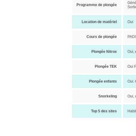
Génér
Programme de plongée
Sorti
Location de matériel
Oui
Cours de plongée
PADI 
Plongée Nitrox
Oui,
Plongée TEK
Oui P
Plongée enfants
Oui.
Snorkeling
Oui,
Top 5 des sites
Habi