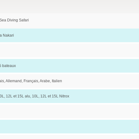
Sea Diving Safari
a Nakari
 5 bateaux
is, Allemand, Français, Arabe, Italien
0L, 12L et 15L alu, 10L, 12L et 15L Nitrox