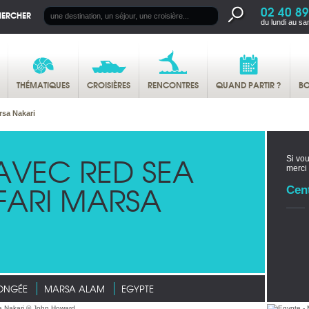
02 40 89
HERCHER
du lundi au sa
THÉMATIQUES
CROISIÈRES
RENCONTRES
QUAND PARTIR ?
BO
rsa Nakari
AVEC RED SEA
Si vou
merci
FARI MARSA
Cen
LONGÉE
MARSA ALAM
EGYPTE