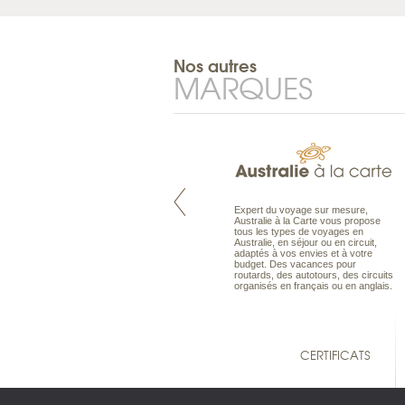
Nos autres
MARQUES
Pacifique à la carte est le spécialiste
Expert du voyage sur mesure,
des voyages dans le Pacifique.
Australie à la Carte vous propose
Partez à l’autre bout du monde, en
tous les types de voyages en
séjour ou en croisière, pour
Australie, en séjour ou en circuit,
découvrir des peuples et des îles
adaptés à vos envies et à votre
toujours plus surprenants, en hôtels
budget. Des vacances pour
de luxe, comme dans des pensions
routards, des autotours, des circuits
de charme.
organisés en français ou en anglais.
CERTIFICATS