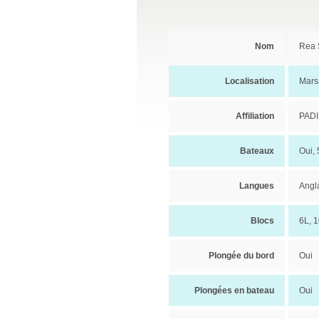
Nom
Rea 
Localisation
Mars
Affiliation
PADI
Bateaux
Oui,
Langues
Angla
Blocs
6L, 1
Plongée du bord
Oui
Plongées en bateau
Oui