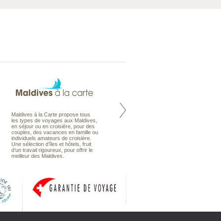
Maldives à la Carte propose tous
Notre site Odyssee est un portail
les types de voyages aux Maldives,
qui regroupe l’ensemble de nos
en séjour ou en croisière, pour des
offres de voyages. Vous trouverez
couples, des vacances en famille ou
une carte interactive, la gestion des
individuels amateurs de croisière.
listes de mariage et voyages de
Une sélection d’îles et hôtels, fruit
noces. Vous pourrez aussi vous
d’un travail rigoureux, pour offrir le
abonnez à nos Newsletters.
meilleur des Maldives.