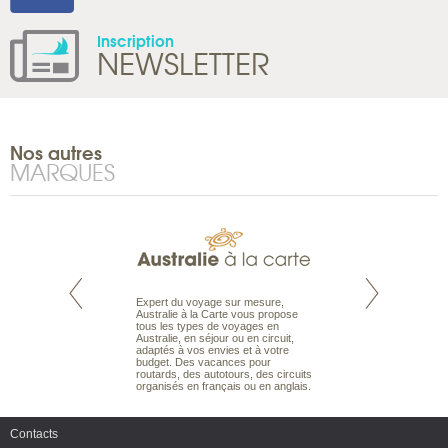
Inscription
NEWSLETTER
Nos autres
MARQUES
te est le spécialiste
Expert du voyage sur mesure,
Parce qu’ils sont
 le Pacifique.
Australie à la Carte vous propose
passionnés d’anim
bout du monde, en
tous les types de voyages en
sauvage, l’équipe d
sière, pour
Australie, en séjour ou en circuit,
carte comprend vos
ples et des îles
adaptés à vos envies et à votre
à votre service so
prenants, en hôtels
budget. Des vacances pour
voyage à la carte 
dans des pensions
routards, des autotours, des circuits
bâtir un safari à l
organisés en français ou en anglais.
envies.
Contacts