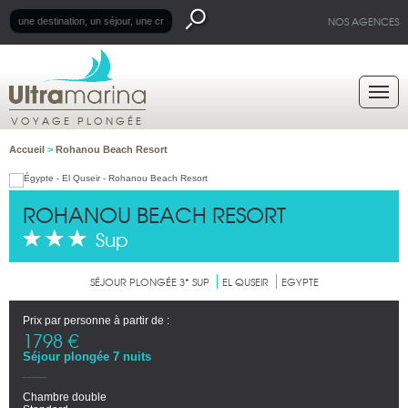
NOS AGENCES
VOYAGE PLONGÉE
Accueil
>
Rohanou Beach Resort
ROHANOU BEACH RESORT
Sup
SÉJOUR PLONGÉE 3* SUP
EL QUSEIR
EGYPTE
Prix par personne à partir de :
1798 €
Séjour plongée 7 nuits
Chambre double