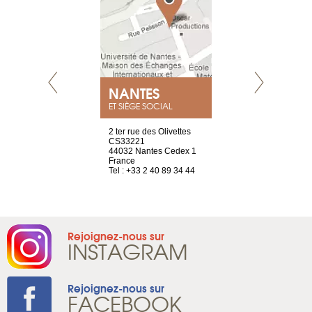
NEUVE
NANTES
GENÈV
ET SIÈGE SOCIAL
a-shop
2 ter rue des Olivettes
rue de Montc
el, 106
CS33221
1207 Genèv
neuve
44032 Nantes Cedex 1
Suisse
France
Tel : +41 22 
1 965 65 00
Tel : +33 2 40 89 34 44
Rejoignez-nous sur
INSTAGRAM
Rejoignez-nous sur
FACEBOOK