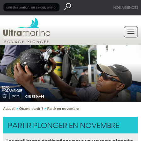
NOS AGENCES
VOYAGE PLONGÉE
TOFO
MOZAMBIQUE
22°C
CIEL DÉGAGÉ
Accueil
>
Quand partir ?
>
Partir en novembre
PARTIR PLONGER EN NOVEMBRE
Les meilleures destinations pour un voyage plongée