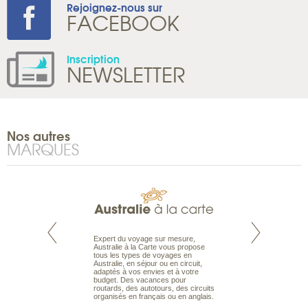
Rejoignez-nous sur
FACEBOOK
Inscription
NEWSLETTER
Nos autres
MARQUES
te est le spécialiste
Expert du voyage sur mesure,
Parce qu’ils sont
 le Pacifique.
Australie à la Carte vous propose
passionnés d’anim
bout du monde, en
tous les types de voyages en
sauvage, l’équipe d
sière, pour
Australie, en séjour ou en circuit,
carte comprend vos
ples et des îles
adaptés à vos envies et à votre
à votre service so
prenants, en hôtels
budget. Des vacances pour
voyage à la carte 
dans des pensions
routards, des autotours, des circuits
bâtir un safari à l
organisés en français ou en anglais.
envies.