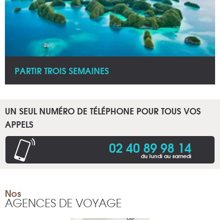
PARTIR TROIS SEMAINES
UN SEUL NUMÉRO DE TÉLÉPHONE POUR TOUS VOS
APPELS
02 40 89 98 14
du lundi au samedi
Nos
AGENCES DE VOYAGE