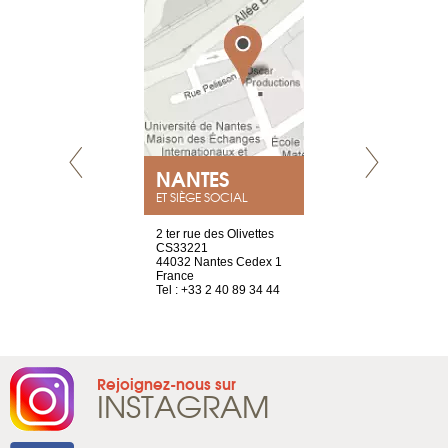
NEUVE
NANTES
GENÈV
ET SIÈGE SOCIAL
a-shop
2 ter rue des Olivettes
rue de Montc
el, 106
CS33221
1207 Genèv
neuve
44032 Nantes Cedex 1
Suisse
France
Tel : +41 22 
1 965 65 00
Tel : +33 2 40 89 34 44
Rejoignez-nous sur
INSTAGRAM