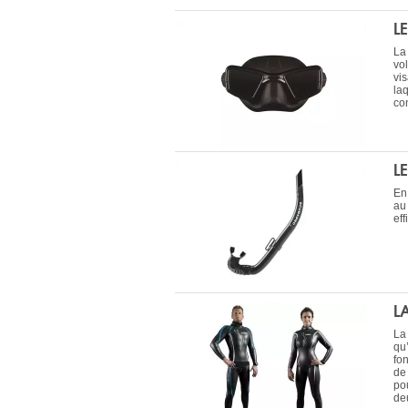
L
La
vo
vi
la
co
L
En
au 
ef
L
La
qu
fo
de
po
deu