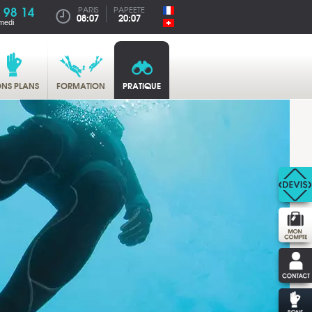
 98 14
PARIS
PAPEETE
08:07
20:07
medi
NS PLANS
FORMATION
PRATIQUE