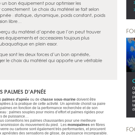
 un bon équipement pour optimiser les
correctement. Le choix du matériel se fait selon
pnée : statique, dynamique, poids constant, poids
sion libre…
FO
perçu du matériel d’apnée que l’on peut trouver
Des équipements et accessoires toujours plus
subaquatique en plein essor.
que sont les deux forces d’un bon apnéiste,
er le choix du matériel qui apporte une véritable
O
ES PALMES D’APNÉE
q
p
s
palmes d’apnée
ou de
chasse sous-marine
doivent être
i
ptées à la pratique de cette activité. Un apnéiste choisit sa paire
l
 palmes en fonction de la performance recherchée et de son
d
veau : palmes souples pour moins d’effort et palmes rigides pour
us de puissance…
us conseillons les palmes chaussantes pour une meilleure
transmission du mouvement du pied. Les
monopalmes
en fibres
FO
 verre ou carbone sont également très performantes, et procurent
x apnéistes des sensations de glisse, de puissance incomparable.