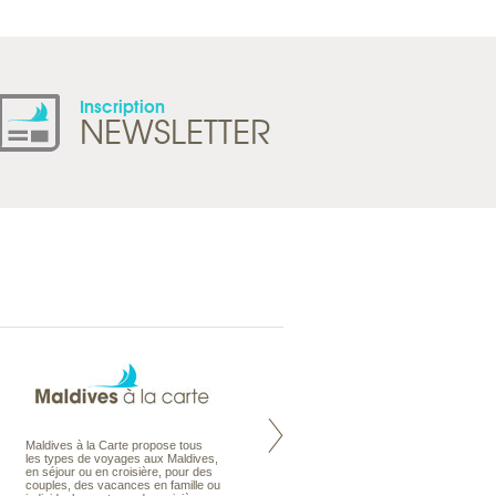
Inscription
NEWSLETTER
Maldives à la Carte propose tous
Notre site Odyssee est un portail
les types de voyages aux Maldives,
qui regroupe l’ensemble de nos
en séjour ou en croisière, pour des
offres de voyages. Vous trouverez
couples, des vacances en famille ou
une carte interactive, la gestion des