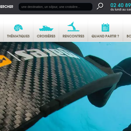
02 40 89
HERCHER
du lundi au sa
THÉMATIQUES
CROISIÈRES
RENCONTRES
QUAND PARTIR ?
BO