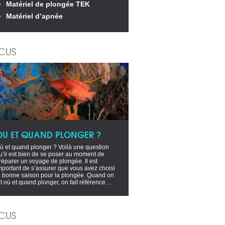
Matériel de plongée TEK
Matériel d’apnée
CUS
OU ET QUAND PLONGER ?
ù et quand plonger ? Voilà une question
u’il est bien de se poser au moment de
réparer un voyage de plongée. Il est
mportant de s’assurer que vous avez choisi
a bonne saison pour la plongée. Quand on
it où et quand plonger, on fait référence ...
CUS