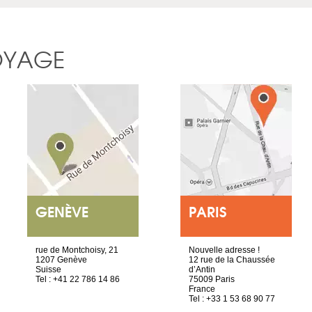
OYAGE
GENÈVE
PARIS
rue de Montchoisy, 21
Nouvelle adresse !
1207 Genève
12 rue de la Chaussée
Suisse
d’Antin
Tel : +41 22 786 14 86
75009 Paris
France
Tel : +33 1 53 68 90 77