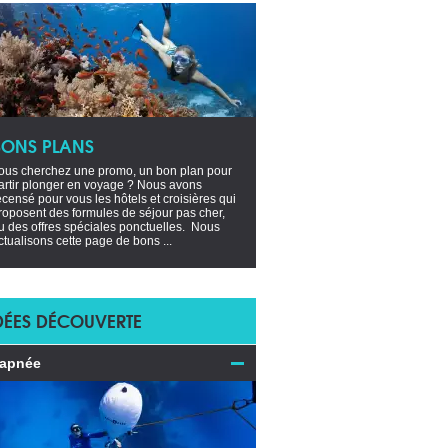
BONS PLANS
ous cherchez une promo, un bon plan pour
artir plonger en voyage ? Nous avons
ecensé pour vous les hôtels et croisières qui
roposent des formules de séjour pas cher,
u des offres spéciales ponctuelles. Nous
ctualisons cette page de bons ...
DÉES DÉCOUVERTE
’apnée