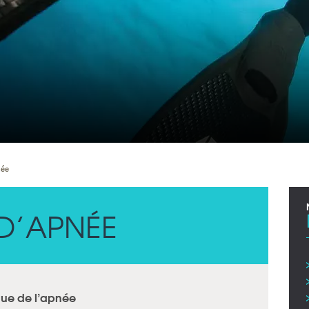
née
 D’APNÉE
que de l’apnée