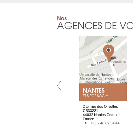
Nos
AGENCES DE V
VILLENEUVE
NANTES
ET SIÈGE SOCIAL
Chez Scuba-shop
2 ter rue des Olivettes
Route d’Arvel, 106
CS33221
1844 Villeneuve
44032 Nantes Cedex 1
Suisse
France
Tel : +41 21 965 65 00
Tel : +33 2 40 89 34 44