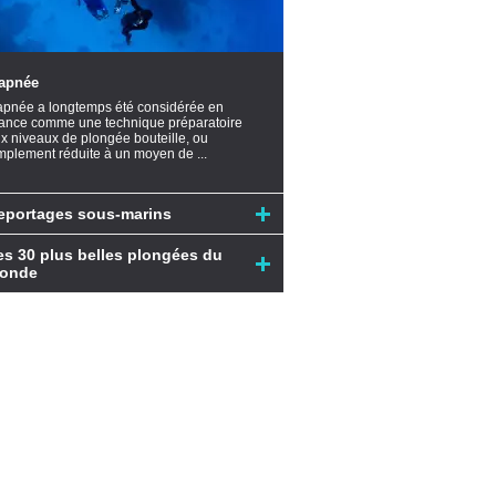
’apnée
apnée a longtemps été considérée en
ance comme une technique préparatoire
x niveaux de plongée bouteille, ou
mplement réduite à un moyen de ...
eportages sous-marins
es 30 plus belles plongées du
onde