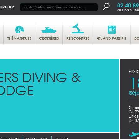
02 40 89
HERCHER
du lundi au sa
THÉMATIQUES
CROISIÈRES
RENCONTRES
QUAND PARTIR ?
BO
ERS DIVING &
Prix p
1
LODGE
Séjo
Chamb
Golf/
En de
Du 07