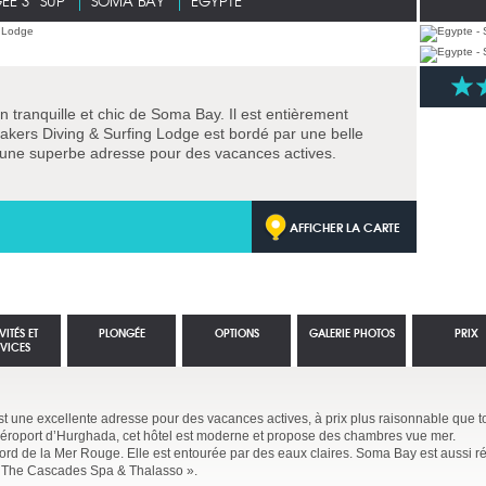
ÉE 3* SUP
SOMA BAY
EGYPTE
on tranquille et chic de Soma Bay. Il est entièrement
akers Diving & Surfing Lodge est bordé par une belle
t une superbe adresse pour des vacances actives.
AFFICHER LA CARTE
VITÉS ET
PLONGÉE
OPTIONS
GALERIE PHOTOS
PRIX
RVICES
t une excellente adresse pour des vacances actives, à prix plus raisonnable que t
’aéroport d’Hurghada, cet hôtel est moderne et propose des chambres vue mer.
rd de la Mer Rouge. Elle est entourée par des eaux claires. Soma Bay est aussi r
 « The Cascades Spa & Thalasso ».