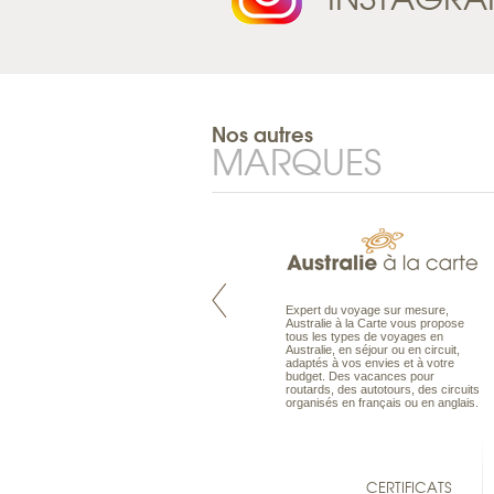
Nos autres
MARQUES
Pacifique à la carte est le spécialiste
Expert du voyage sur mesure,
des voyages dans le Pacifique.
Australie à la Carte vous propose
Partez à l’autre bout du monde, en
tous les types de voyages en
séjour ou en croisière, pour
Australie, en séjour ou en circuit,
découvrir des peuples et des îles
adaptés à vos envies et à votre
toujours plus surprenants, en hôtels
budget. Des vacances pour
de luxe, comme dans des pensions
routards, des autotours, des circuits
de charme.
organisés en français ou en anglais.
CERTIFICATS