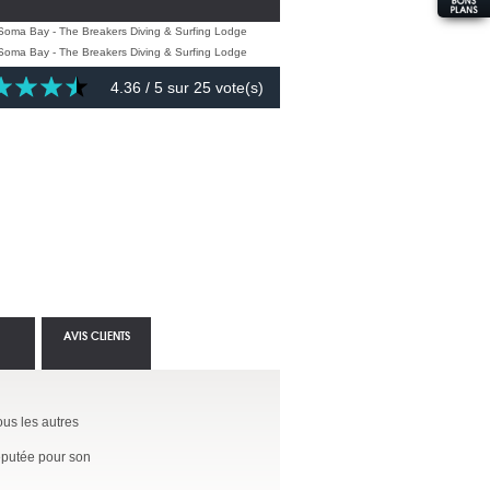
4.36
/ 5 sur
25
vote(s)
AVIS CLIENTS
ous les autres
éputée pour son