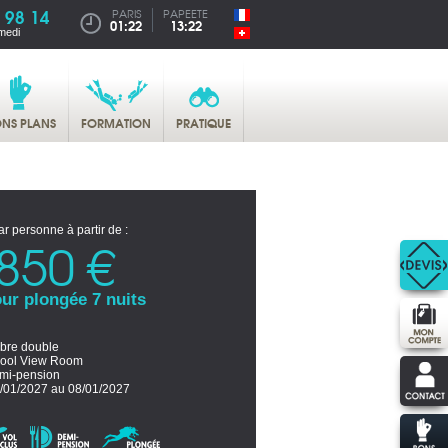
 98 14
PARIS
PAPEETE
01:22
13:22
medi
NS PLANS
FORMATION
PRATIQUE
ar personne à partir de :
850 €
ur plongée 7 nuits
re double
Pool View Room
mi-pension
/01/2027 au 08/01/2027