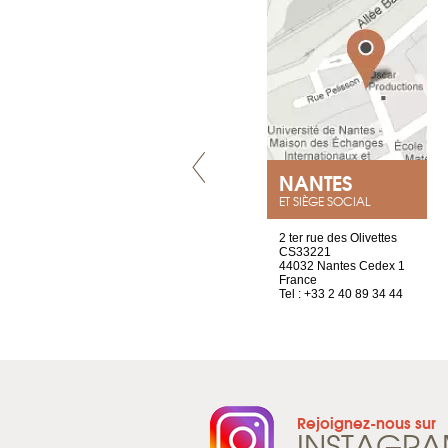
VILLENEUVE
NANTES
ET SIÈGE SOCIAL
Chez Scuba-shop
2 ter rue des Olivettes
Route d’Arvel, 106
CS33221
1844 Villeneuve
44032 Nantes Cedex 1
Suisse
France
Tel : +41 21 965 65 00
Tel : +33 2 40 89 34 44
Rejoignez-nous sur
INSTAGR