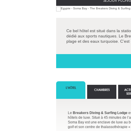
SÉJOUR PLONG
Ce bel hôtel est situé dans la stati
dédié aux sports nautiques. Le Bre
plage et des eaux turquoise. C’es
L’HÔTEL
CHAMBRES
ACTI
SE
Le
Breakers Diving & Surfing Lodge
es
hôtels de luxe. Situé à 45 minutes de l
Soma Bay est une enclave de luxe au bo
golf et son centre de thalassothérapie