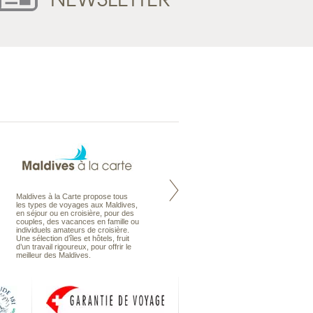
Maldives à la Carte propose tous
Notre site Odyssee est un portail
les types de voyages aux Maldives,
qui regroupe l’ensemble de nos
en séjour ou en croisière, pour des
offres de voyages. Vous trouverez
couples, des vacances en famille ou
une carte interactive, la gestion des
individuels amateurs de croisière.
listes de mariage et voyages de
Une sélection d’îles et hôtels, fruit
noces. Vous pourrez aussi vous
d’un travail rigoureux, pour offrir le
abonnez à nos Newsletters.
meilleur des Maldives.