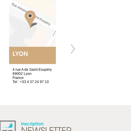
LYON
VILLENEUVE
4 rue A de Saint-Exupéry
Chez Scuba-shop
69002 Lyon
Route d’Arvel, 106
France
1844 Villeneuve
Tel : +33 4 37 24 97 10
Suisse
Tel : +41 21 965 65 00
Inscription
NEWSLETTER