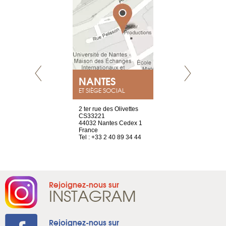
NEUVE
NANTES
GENÈV
ET SIÈGE SOCIAL
a-shop
2 ter rue des Olivettes
rue de Montc
el, 106
CS33221
1207 Genèv
neuve
44032 Nantes Cedex 1
Suisse
France
Tel : +41 22 
1 965 65 00
Tel : +33 2 40 89 34 44
Rejoignez-nous sur
INSTAGRAM
Rejoignez-nous sur