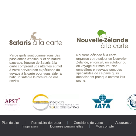
Nouvelle-Zélande à la carte
Parce qu’ils sont comme vous des
organise votre séjour en Nouvelle-
passionnés d’animaux et de nature
Zélande, en circuit, en autotour ou
sauvage, l’équipe de Safaris à la
en voyage sur mesure. Nos
carte comprend vos attentes et met
conseillers en voyage sont des
à votre service son expérience du
spécialistes de ce pays qu’ils
voyage à la carte pour vous aider à
connaissent presque comme leur
bâtir un safari à la mesure de vos
poche.
envies.
Plan du site
Formulaire de retour
Conditions de vente
Assurance
Inspiration
Données personnelles
Mon compte