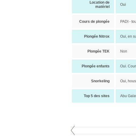
Location de
Oui
matériel
Cours de plongée
PADI - to
Plongée Nitrox
Oui, en s
Plongée TEK
Non
Plongée enfants
Oui. Cour
Snorkeling
Oui, hous
Top 5 des sites
Abu Gala