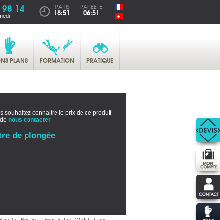
 98 14
PARIS
PAPEETE
18:51
06:51
medi
NS PLANS
FORMATION
PRATIQUE
s souhaitez connaitre le prix de ce produit
 de
nous contacter
tre de plongée