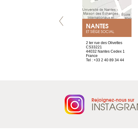
VILLENEUVE
NANTES
ET SIÈGE SOCIAL
Chez Scuba-shop
2 ter rue des Olivettes
Route d’Arvel, 106
CS33221
1844 Villeneuve
44032 Nantes Cedex 1
Suisse
France
Tel : +41 21 965 65 00
Tel : +33 2 40 89 34 44
Rejoignez-nous sur
INSTAGR