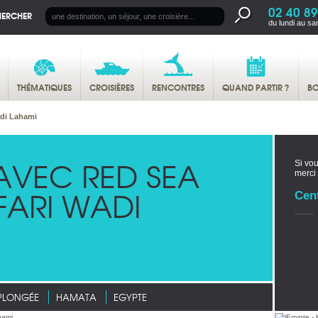
02 40 89
HERCHER
du lundi au sa
THÉMATIQUES
CROISIÈRES
RENCONTRES
QUAND PARTIR ?
BO
adi Lahami
AVEC RED SEA
Si vou
merci
FARI WADI
Cen
PLONGÉE
HAMATA
EGYPTE