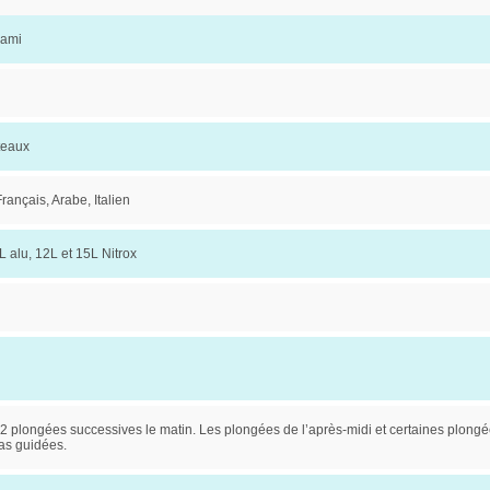
hami
teaux
rançais, Arabe, Italien
L alu, 12L et 15L Nitrox
 2 plongées successives le matin. Les plongées de l’après-midi et certaines plongé
as guidées.