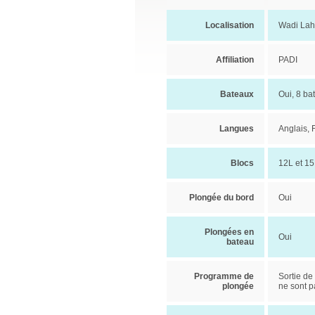
Localisation
Wadi La
Affiliation
PADI
Bateaux
Oui, 8 ba
Langues
Anglais, F
Blocs
12L et 15
Plongée du bord
Oui
Plongées en
Oui
bateau
Programme de
Sortie de
plongée
ne sont p