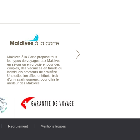
Maldives à la Carte propose tous
Notre site Odyssee est un portail
les types de voyages aux Maldives,
qui regroupe l’ensemble de nos
en séjour ou en croisière, pour des
offres de voyages. Vous trouverez
couples, des vacances en famille ou
une carte interactive, la gestion des
individuels amateurs de croisière.
listes de mariage et voyages de
Une sélection d’îles et hôtels, fruit
noces. Vous pourrez aussi vous
d’un travail rigoureux, pour offrir le
abonnez à nos Newsletters.
meilleur des Maldives.
Recrutement
Mentions légales