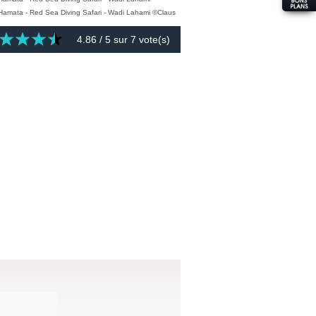
4.86
/ 5 sur
7
vote(s)