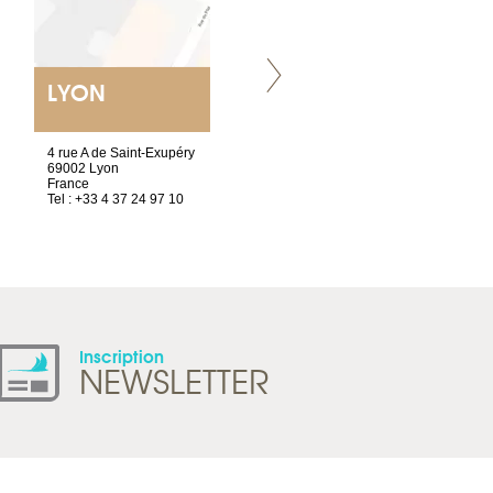
LYON
VILLENEUVE
4 rue A de Saint-Exupéry
Chez Scuba-shop
69002 Lyon
Route d’Arvel, 106
France
1844 Villeneuve
Tel : +33 4 37 24 97 10
Suisse
Tel : +41 21 965 65 00
Inscription
NEWSLETTER