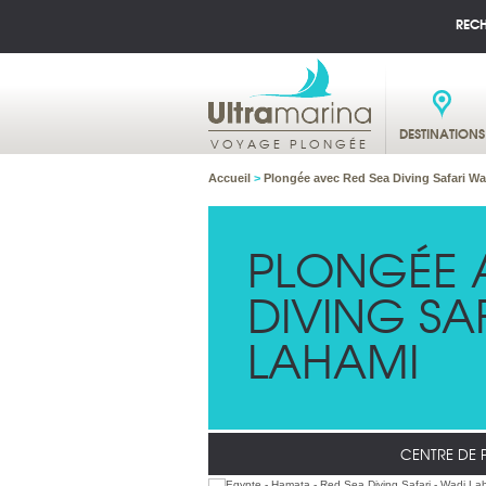
REC
DESTINATIONS
VOYAGE PLONGÉE
Accueil
>
Plongée avec Red Sea Diving Safari W
PLONGÉE 
DIVING SA
LAHAMI
CENTRE DE 