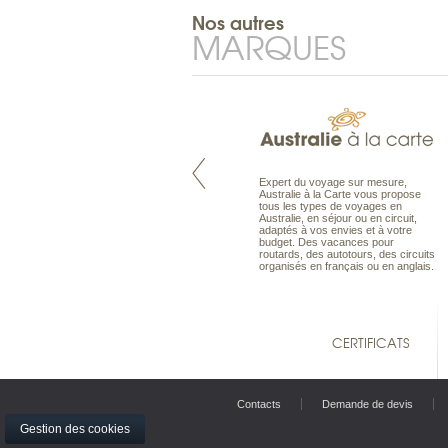
Nos autres
MARQUES
Pacifique à la carte est le spécialiste
Expert du voyage sur mesure,
des voyages dans le Pacifique.
Australie à la Carte vous propose
Partez à l’autre bout du monde, en
tous les types de voyages en
séjour ou en croisière, pour
Australie, en séjour ou en circuit,
découvrir des peuples et des îles
adaptés à vos envies et à votre
toujours plus surprenants, en hôtels
budget. Des vacances pour
de luxe, comme dans des pensions
routards, des autotours, des circuits
de charme.
organisés en français ou en anglais.
CERTIFICATS
Contacts
Demande de devis
Gestion des cookies