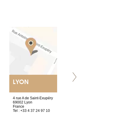
LYON
VILLENEUVE
4 rue A de Saint-Exupéry
Chez Scuba-shop
69002 Lyon
Route d’Arvel, 106
France
1844 Villeneuve
Tel : +33 4 37 24 97 10
Suisse
Tel : +41 21 965 65 00