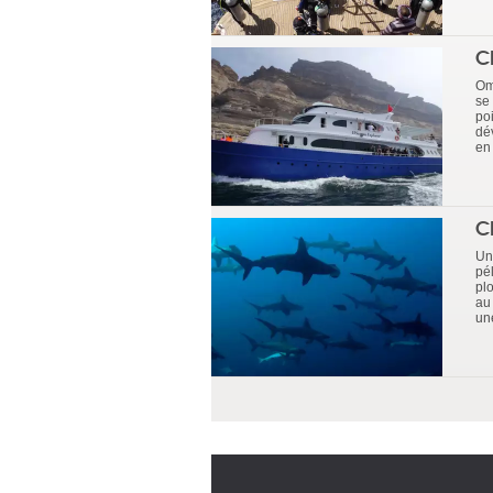
C
Om
se
po
dé
en 
C
Un
pé
pl
au
une