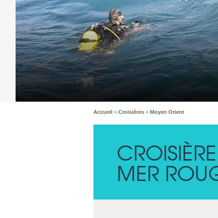
Accueil
>
Croisières
>
Moyen Orient
CROISIÈR
MER ROU