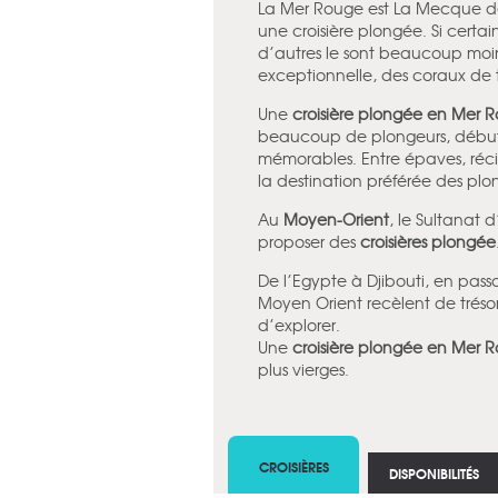
La Mer Rouge est La Mecque des
une croisière plongée. Si certa
d’autres le sont beaucoup moin
exceptionnelle, des coraux de 
Une
croisière plongée en Mer 
beaucoup de plongeurs, débutan
mémorables. Entre épaves, récif
la destination préférée des plon
Au
Moyen-Orient
, le Sultanat
proposer des
croisières plongée
De l’Egypte à Djibouti, en pas
Moyen Orient recèlent de trésor
d’explorer.
Une
croisière plongée en Mer 
plus vierges.
CROISIÈRES
DISPONIBILITÉS