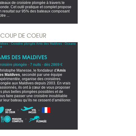
ateaux de croisière plongée à travers le
onde. Cet outil pratique et complet propose
n resultat sur 95% des bateaux composant
tre ...
COUP DE COEUR
AMIS DES MALDIVES
roisière plongée - 7 nuits - dès 2869 €
hristophe Manesse, le fondateur d'
Amis
es Maldives
, secondé par une équipe
xpérimentée, organise des croisières
longée aux Maldives depuis 2003. En vrais
assionnés, ils ont à cœur de vous proposer
es plus belles plongées possibles et de
ous faire passer une croisière inoubliable
ur leur bateau qu’ils ne cessent d’améliorer.