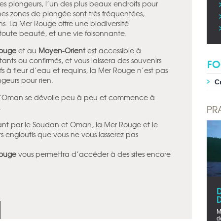
 plongeurs, l’un des plus beaux endroits pour
ines zones de plongée sont très fréquentées,
s. La Mer Rouge offre une biodiversité
toute beauté, et une vie foisonnante.
Rouge
et au
Moyen-Orient
est accessible à
ts ou confirmés, et vous laissera des souvenirs
FO
s à fleur d’eau et requins, la Mer Rouge n’est pas
geurs pour rien.
C
 d’Oman se dévoile peu à peu et commence à
.
PR
sant par le Soudan et Oman, la Mer Rouge et le
s engloutis que vous ne vous lasserez pas
Rouge
vous permettra d’accéder à des sites encore
D
M
d