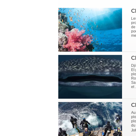
C
Le
pr
de
po
mei
C
Dj
Et
pl
Ro
Sa
et 
C
Au 
pl
pl
du
Jo