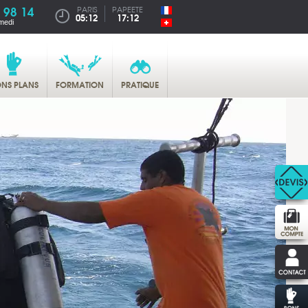
 98 14
PARIS
PAPEETE
05:12
17:12
medi
NS PLANS
FORMATION
PRATIQUE