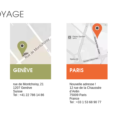
OYAGE
GENÈVE
PARIS
rue de Montchoisy, 21
Nouvelle adresse !
1207 Genève
12 rue de la Chaussée
Suisse
d’Antin
Tel : +41 22 786 14 86
75009 Paris
France
Tel : +33 1 53 68 90 77