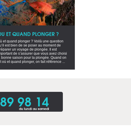
OU ET QUAND PLONGER ?
ù et quand plonger ? Voilà une question
u’il est bien de se poser au moment de
réparer un voyage de plongée. Il est
mportant de s’assurer que vous avez choisi
a bonne saison pour la plongée. Quand on
it où et quand plonger, on fait référence ...
 89 98 14
du lundi au samedi