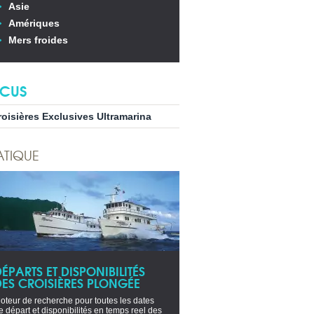
Asie
Amériques
Mers froides
CUS
roisières Exclusives Ultramarina
ATIQUE
ÉPARTS ET DISPONIBILITÉS
DES CROISIÈRES PLONGÉE
oteur de recherche pour toutes les dates
e départ et disponibilités en temps reel des