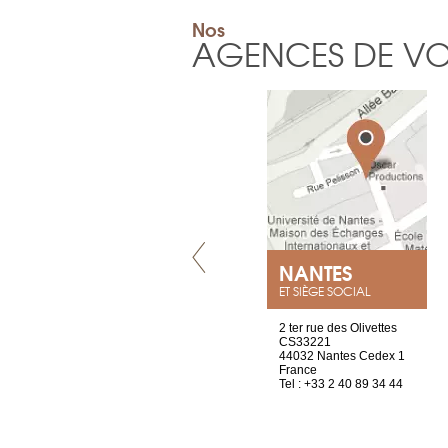
Nos
AGENCES DE V
VILLENEUVE
NANTES
ET SIÈGE SOCIAL
Chez Scuba-shop
2 ter rue des Olivettes
Route d’Arvel, 106
CS33221
1844 Villeneuve
44032 Nantes Cedex 1
Suisse
France
Tel : +41 21 965 65 00
Tel : +33 2 40 89 34 44