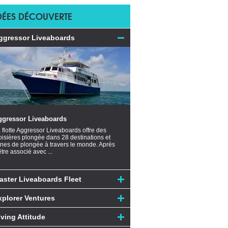
DÉES DÉCOUVERTE
ggressor Liveaboards
ggressor Liveaboards
 flotte Aggressor Liveaboards offre des
oisières plongée dans 28 destinations et
nes de plongée à travers le monde. Après
être associé avec ...
aster Liveaboards Fleet
xplorer Ventures
iving Attitude