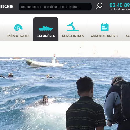
02 40 89
HERCHER
du lundi au sa
THÉMATIQUES
CROISIÈRES
RENCONTRES
QUAND PARTIR ?
BO