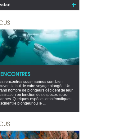
eafari
CUS
RENCONTRES
es rencontres sous-marines sont bien
ouvent le but de votre voyage plongée. Un
rand nombre de plongeurs décident de leur
estination en fonction des espèces sous-
arines. Quelques espèces emblématiques
ascinent le plongeur ou le ...
CUS