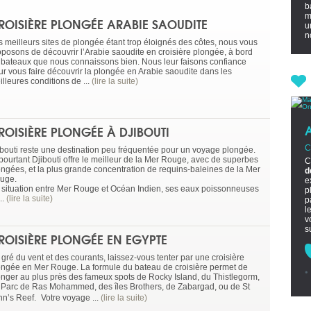
b
m
ROISIÈRE PLONGÉE ARABIE SAOUDITE
u
no
s meilleurs sites de plongée étant trop éloignés des côtes, nous vous
oposons de découvrir l’Arabie saoudite en croisière plongée, à bord
 bateaux que nous connaissons bien. Nous leur faisons confiance
ur vous faire découvrir la plongée en Arabie saoudite dans les
lleures conditions de ...
(lire la suite)
ROISIÈRE PLONGÉE À DJIBOUTI
C
ibouti reste une destination peu fréquentée pour un voyage plongée.
 pourtant Djibouti offre le meilleur de la Mer Rouge, avec de superbes
C
ongées, et la plus grande concentration de requins-baleines de la Mer
d
uge.
e
 situation entre Mer Rouge et Océan Indien, ses eaux poissonneuses
p
...
(lire la suite)
p
l
v
s
ROISIÈRE PLONGÉE EN EGYPTE
gré du vent et des courants, laissez-vous tenter par une croisière
ongée en Mer Rouge. La formule du bateau de croisière permet de
onger au plus près des fameux spots de Rocky Island, du Thistlegorm,
 Parc de Ras Mohammed, des îles Brothers, de Zabargad, ou de St
hn’s Reef. Votre voyage ...
(lire la suite)