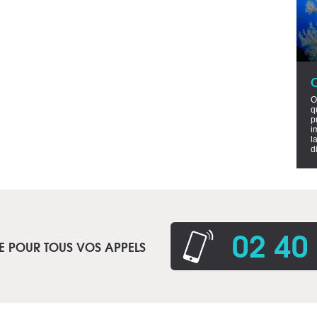
O
q
p
i
l
d
02 40
E POUR TOUS VOS APPELS