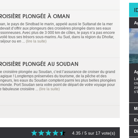
I
ROISIÈRE PLONGÉE À OMAN
A
an, le pays de Sindbad le marin, appelé aussi le Sultanat de la mer
 devait d’offrir aux plongeurs des croisières plongée dans ses eaux
issonneuses. Avec plus de 3 000 km de côtes, le pays n’a pas encore
voilé tous ses trésors sous-marins. Au Sud, dans la région du Dhofar,
séjour ou en ...
(lire la suite)
ROISIÈRE PLONGÉE AU SOUDAN
e croisière plongée au Soudan, c’est l’assurance de croiser du grand
A
lagique ! Longtemps préservées du tourisme, de la pêche et des
La
ongeurs, les eaux du Soudan comptent parmi les plus belles plongées
cr
 monde. Port Soudan sera votre point de départ de votre voyage pour
zo
 fabuleuse croisière ...
(lire la suite)
s’
M
E
D
4.35
/ 5 sur
17
vote(s)