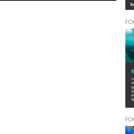
S
FO
L
s
g
d
m
f
FO