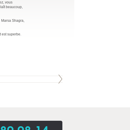
ez, vous
plaît beaucoup,
e Marsa Shagra,
 est superbe.
 89 98 14