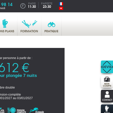
 98 14
PARIS
PAPEETE
11:30
23:30
medi
NS PLANS
FORMATION
PRATIQUE
ar personne à partir de :
612 €
ur plongée 7 nuits
re double
nsion-complète
/01/2027 au 03/01/2027