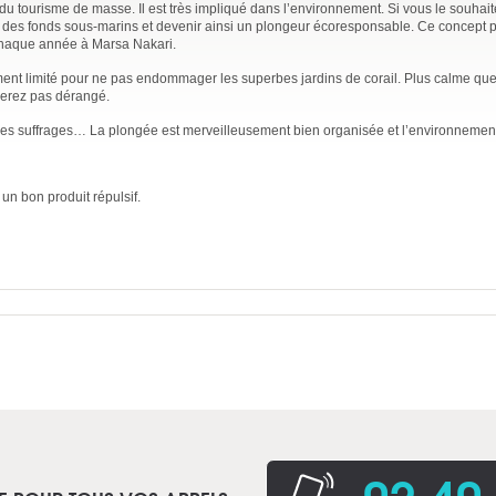
du tourisme de masse. Il est très impliqué dans l’environnement. Si vous le souhait
e des fonds sous-marins et devenir ainsi un plongeur écoresponsable. Ce concept 
chaque année à Marsa Nakari.
ent limité pour ne pas endommager les superbes jardins de corail. Plus calme qu
 serez pas dérangé.
les suffrages… La plongée est merveilleusement bien organisée et l’environnement
un bon produit répulsif.
02 40