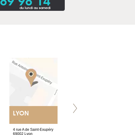
du lundi au samedi
LYON
VILLENEUVE
4 rue A de Saint-Exupéry
Chez Scuba-shop
69002 Lyon
Route d’Arvel, 106