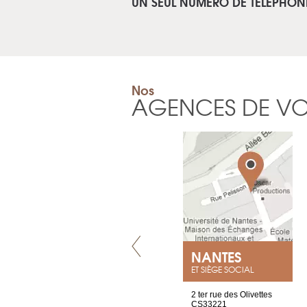
UN SEUL NUMÉRO DE TÉLÉPHON
Nos
AGENCES DE V
VILLENEUVE
NANTES
ET SIÈGE SOCIAL
Chez Scuba-shop
2 ter rue des Olivettes
Route d’Arvel, 106
CS33221