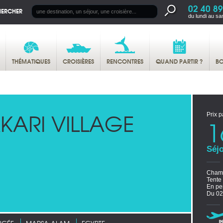
02 40 89
HERCHER
du lundi au sa
THÉMATIQUES
CROISIÈRES
RENCONTRES
QUAND PARTIR ?
BO
KARI VILLAGE
Prix p
1
Séjo
Chamb
Tente
En pe
Du 02