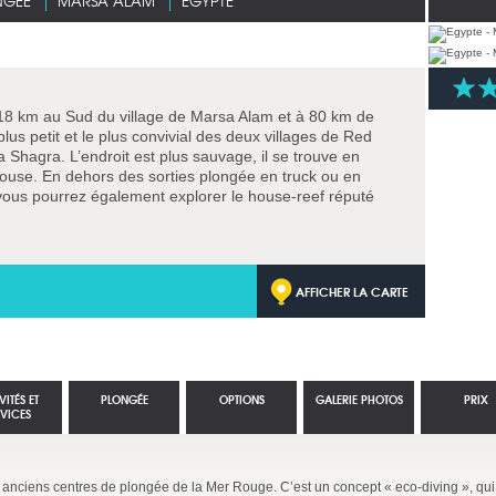
NGÉE
MARSA ALAM
EGYPTE
18 km au Sud du village de Marsa Alam et à 80 km de
lus petit et le plus convivial des deux villages de Red
 Shagra. L’endroit est plus sauvage, il se trouve en
House. En dehors des sorties plongée en truck ou en
 vous pourrez également explorer le house-reef réputé
AFFICHER LA CARTE
VITÉS ET
PLONGÉE
OPTIONS
GALERIE PHOTOS
PRIX
RVICES
s anciens centres de plongée de la Mer Rouge. C’est un concept « eco-diving », qu