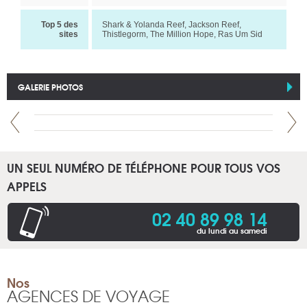
Top 5 des
Shark & Yolanda Reef, Jackson Reef,
sites
Thistlegorm, The Million Hope, Ras Um Sid
GALERIE PHOTOS
UN SEUL NUMÉRO DE TÉLÉPHONE POUR TOUS VOS
APPELS
02 40 89 98 14
du lundi au samedi
Nos
AGENCES DE VOYAGE