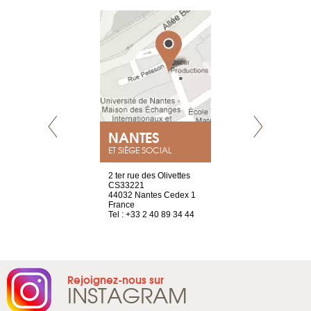
NEUVE
NANTES
GENÈV
ET SIÈGE SOCIAL
a-shop
2 ter rue des Olivettes
rue de Montc
el, 106
CS33221
1207 Genèv
neuve
44032 Nantes Cedex 1
Suisse
France
Tel : +41 22 
1 965 65 00
Tel : +33 2 40 89 34 44
Rejoignez-nous sur
INSTAGRAM