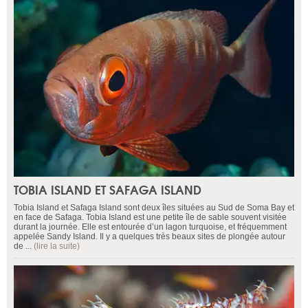
TOBIA ISLAND ET SAFAGA ISLAND
Tobia Island et Safaga Island sont deux îles situées au Sud de Soma Bay et
en face de Safaga. Tobia Island est une petite île de sable souvent visitée
durant la journée. Elle est entourée d’un lagon turquoise, et fréquemment
appelée Sandy Island. Il y a quelques très beaux sites de plongée autour
de ...
(lire la suite)