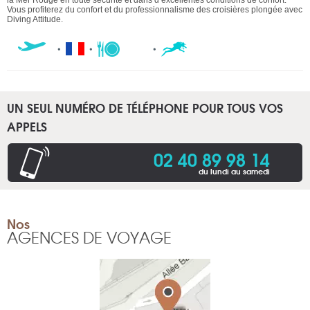
Vous profiterez du confort et du professionnalisme des croisières plongée avec
Diving Attitude.
UN SEUL NUMÉRO DE TÉLÉPHONE POUR TOUS VOS
APPELS
02 40 89 98 14
du lundi au samedi
Nos
AGENCES DE VOYAGE