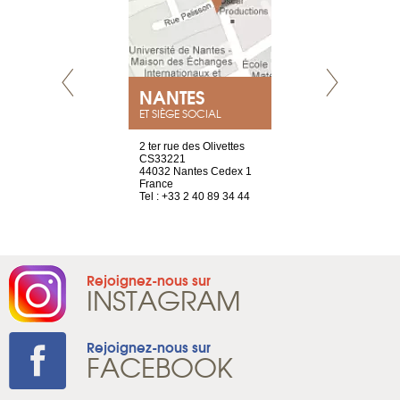
NEUVE
NANTES
GENÈV
ET SIÈGE SOCIAL
a-shop
2 ter rue des Olivettes
rue de Montc
el, 106
CS33221
1207 Genèv
neuve
44032 Nantes Cedex 1
Suisse
France
Tel : +41 22 
1 965 65 00
Tel : +33 2 40 89 34 44
Rejoignez-nous sur
INSTAGRAM
Rejoignez-nous sur
FACEBOOK