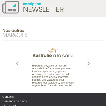
Inscription
NEWSLETTER
Nos autres
MARQUES
te est le spécialiste
Expert du voyage sur mesure,
Parce qu’ils sont
 le Pacifique.
Australie à la Carte vous propose
passionnés d’anim
bout du monde, en
tous les types de voyages en
sauvage, l’équipe d
sière, pour
Australie, en séjour ou en circuit,
carte comprend vos
ples et des îles
adaptés à vos envies et à votre
à votre service so
prenants, en hôtels
budget. Des vacances pour
voyage à la carte 
dans des pensions
routards, des autotours, des circuits
bâtir un safari à l
organisés en français ou en anglais.
envies.
Contacts
Demande de devis
Plan du site