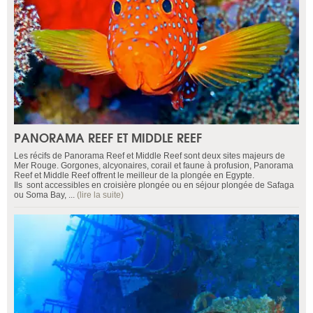
PANORAMA REEF ET MIDDLE REEF
Les récifs de Panorama Reef et Middle Reef sont deux sites majeurs de
Mer Rouge. Gorgones, alcyonaires, corail et faune à profusion, Panorama
Reef et Middle Reef offrent le meilleur de la plongée en Egypte.
Ils sont accessibles en croisière plongée ou en séjour plongée de Safaga
ou Soma Bay, ...
(lire la suite)