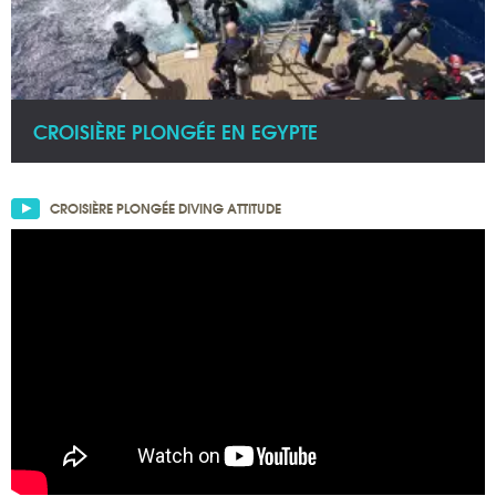
CROISIÈRE PLONGÉE EN EGYPTE
CROISIÈRE PLONGÉE DIVING ATTITUDE