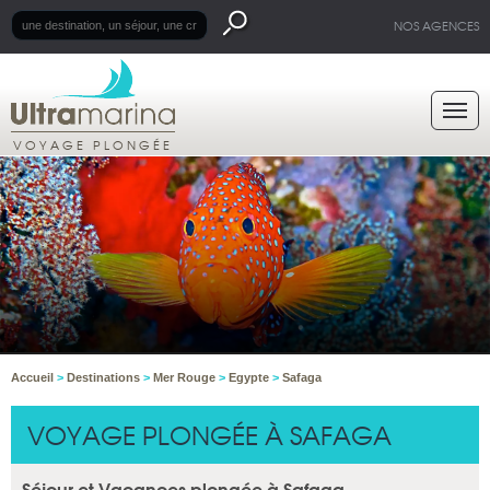
NOS AGENCES
VOYAGE PLONGÉE
Accueil
>
Destinations
>
Mer Rouge
>
Egypte
>
Safaga
VOYAGE PLONGÉE À SAFAGA
Séjour et Vacances plongée à Safaga