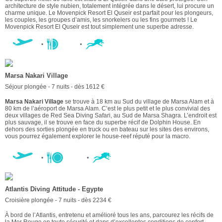
architecture de style nubien, totalement intégrée dans le désert, lui procure un
charme unique. Le Movenpick Resort El Quseir est parfait pour les plongeurs,
les couples, les groupes d’amis, les snorkelers ou les fins gourmets ! Le
Movenpick Resort El Quseir est tout simplement une superbe adresse.
Marsa Nakari Village
Séjour plongée - 7 nuits - dès 1612 €
Marsa Nakari Village
se trouve à 18 km au Sud du village de Marsa Alam et à
80 km de l’aéroport de Marsa Alam. C’est le plus petit et le plus convivial des
deux villages de Red Sea Diving Safari, au Sud de Marsa Shagra. L’endroit est
plus sauvage, il se trouve en face du superbe récif de Dolphin House. En
dehors des sorties plongée en truck ou en bateau sur les sites des environs,
vous pourrez également explorer le house-reef réputé pour la macro.
Atlantis Diving Attitude - Egypte
Croisière plongée - 7 nuits - dès 2234 €
À bord de l’Atlantis, entretenu et amélioré tous les ans, parcourez les récifs de
la Mer Rouge en toute sécurité et dans d’excellentes conditions de confort.