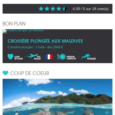
4.39
/ 5 sur
18
vote(s)
BON PLAN
CROISIÈRE PLONGÉE AUX MALDIVES
Croisière plongée - 7 nuits - dès 2869 €
COUP DE COEUR