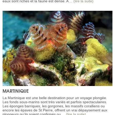
eaux sont riches et la faune est dense. A ...
(lire la suite)
MARTINIQUE
La Martinique est une belle destination pour un voyage plongée.
Les fonds sous-marins sont très variés et parfois spectaculaires.
Les éponges barriques, les gorgones, les massifs coralliens ou
encore les épaves de St Pierre, offrent un vrai dépaysement aux
plongeurs qu’ils soient confirmés ou ...
(lire la suite)