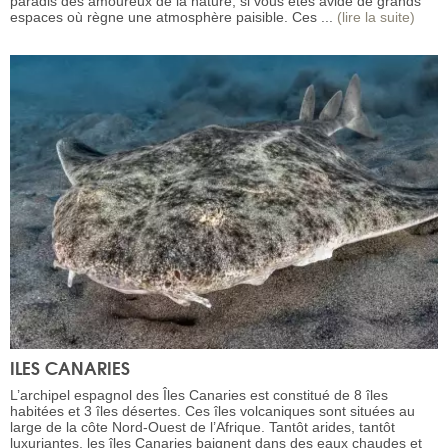
paradis des amoureux de la nature, si vous êtes avide de grands
espaces où règne une atmosphère paisible. Ces ...
(lire la suite)
ILES CANARIES
L’archipel espagnol des Îles Canaries est constitué de 8 îles
habitées et 3 îles désertes. Ces îles volcaniques sont situées au
large de la côte Nord-Ouest de l’Afrique. Tantôt arides, tantôt
luxuriantes, les îles Canaries baignent dans des eaux chaudes et