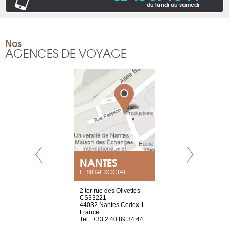
du lundi au samedi
Nos
AGENCES DE VOYAGE
NEUVE
NANTES
GENÈV
ET SIÈGE SOCIAL
a-shop
2 ter rue des Olivettes
rue de Montc
el, 106
CS33221
1207 Genèv
neuve
44032 Nantes Cedex 1
Suisse
France
Tel : +41 22 
1 965 65 00
Tel : +33 2 40 89 34 44