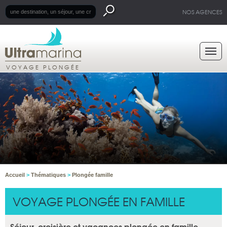
NOS AGENCES
VOYAGE PLONGÉE
Accueil
>
Thématiques
>
Plongée famille
VOYAGE PLONGÉE EN FAMILLE
Séjour, croisière et vacances plongée en famille