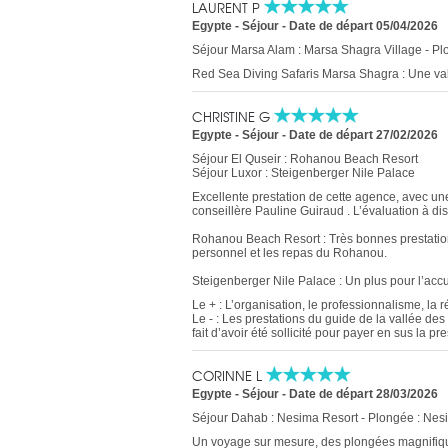
LAURENT P
Egypte - Séjour
-
Date de départ 05/04/2026
Séjour Marsa Alam : Marsa Shagra Village - P
Red Sea Diving Safaris Marsa Shagra : Une va
CHRISTINE G
Egypte - Séjour
-
Date de départ 27/02/2026
Séjour El Quseir : Rohanou Beach Resort
Séjour Luxor : Steigenberger Nile Palace
Excellente prestation de cette agence, avec un
conseillère Pauline Guiraud . L’évaluation à di
Rohanou Beach Resort : Très bonnes prestations, 
personnel et les repas du Rohanou.
Steigenberger Nile Palace : Un plus pour l’accu
Le + : L’organisation, le professionnalisme, la r
Le - : Les prestations du guide de la vallée de
fait d’avoir été sollicité pour payer en sus la pre
CORINNE L
Egypte - Séjour
-
Date de départ 28/03/2026
Séjour Dahab : Nesima Resort - Plongée : Nes
Un voyage sur mesure, des plongées magnifique