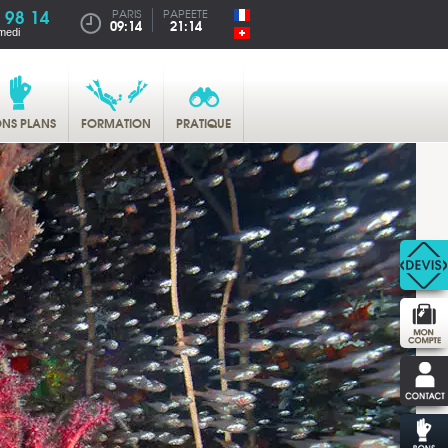
 98 14
PARIS
PAPEETE
09:14
21:14
medi
NS PLANS
FORMATION
PRATIQUE