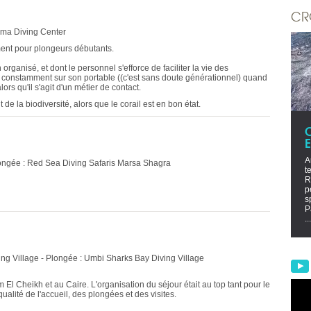
CR
ima Diving Center
ent pour plongeurs débutants.
ganisé, et dont le personnel s'efforce de faciliter la vie des
t constamment sur son portable ((c'est sans doute générationnel) quand
lors qu'il s'agit d'un métier de contact.
e la biodiversité, alors que le corail est en bon état.
A
longée : Red Sea Diving Safaris Marsa Shagra
t
R
p
s
P
...
ng Village - Plongée : Umbi Sharks Bay Diving Village
l Cheikh et au Caire. L'organisation du séjour était au top tant pour le
qualité de l'accueil, des plongées et des visites.