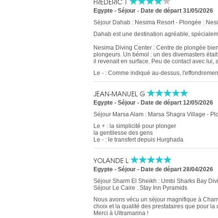
FRÉDÉRIC T
Egypte - Séjour
-
Date de départ 31/05/2026
Séjour Dahab : Nesima Resort - Plongée : Nes
Dahab est une destination agréable, spécialem
Nesima Diving Center : Centre de plongée bien or
plongeurs. Un bémol : un des divemasters étai
il revenait en surface. Peu de contact avec lui, a
Le - : Comme indiqué au-dessus, l'effondrement d
JEAN-MANUEL G
Egypte - Séjour
-
Date de départ 12/05/2026
Séjour Marsa Alam : Marsa Shagra Village - P
Le + : la simplicité pour plonger
la gentilesse des gens
Le - : le transfert depuis Hurghada
YOLANDE L
Egypte - Séjour
-
Date de départ 28/04/2026
Séjour Sharm El Sheikh : Umbi Sharks Bay Divi
Séjour Le Caire : Stay Inn Pyramids
Nous avons vécu un séjour magnifique à Charm E
choix et la qualité des prestataires que pour la 
Merci à Ultramarina !