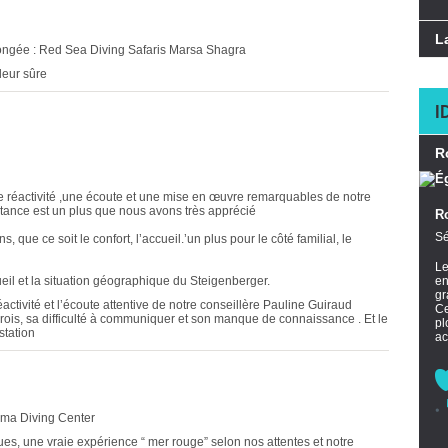
L
longée : Red Sea Diving Safaris Marsa Shagra
leur sûre
I
R
e réactivité ,une écoute et une mise en œuvre remarquables de notre
stance est un plus que nous avons très apprécié
R
Sé
que ce soit le confort, l’accueil.’un plus pour le côté familial, le
L
eil et la situation géographique du Steigenberger.
en
gr
éactivité et l’écoute attentive de notre conseillère Pauline Guiraud
Ce
s rois, sa difficulté à communiquer et son manque de connaissance . Et le
pl
station
ac
ima Diving Center
s, une vraie expérience “ mer rouge” selon nos attentes et notre