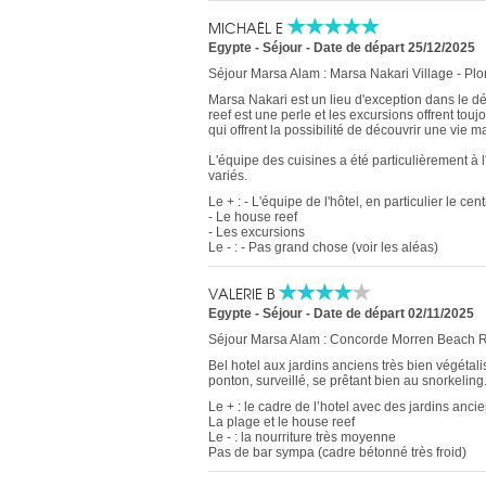
MICHAËL E
Egypte - Séjour
-
Date de départ 25/12/2025
Séjour Marsa Alam : Marsa Nakari Village - Pl
Marsa Nakari est un lieu d'exception dans le dé
reef est une perle et les excursions offrent to
qui offrent la possibilité de découvrir une vie 
L'équipe des cuisines a été particulièrement à l
variés.
Le + : - L'équipe de l'hôtel, en particulier le ce
- Le house reef
- Les excursions
Le - : - Pas grand chose (voir les aléas)
VALERIE B
Egypte - Séjour
-
Date de départ 02/11/2025
Séjour Marsa Alam : Concorde Morren Beach Re
Bel hotel aux jardins anciens très bien végétali
ponton, surveillé, se prêtant bien au snorkelin
Le + : le cadre de l’hotel avec des jardins anci
La plage et le house reef
Le - : la nourriture très moyenne
Pas de bar sympa (cadre bétonné très froid)