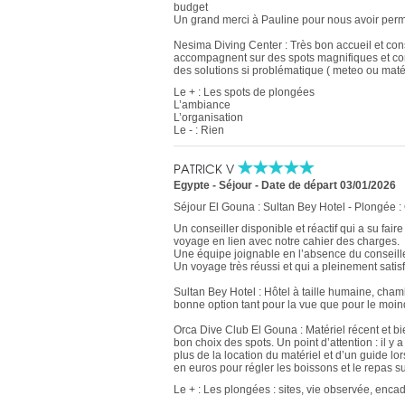
budget
Un grand merci à Pauline pour nous avoir permis
Nesima Diving Center : Très bon accueil et cons
accompagnent sur des spots magnifiques et con
des solutions si problématique ( meteo ou mat
Le + : Les spots de plongées
L’ambiance
L’organisation
Le - : Rien
PATRICK V
Egypte - Séjour
-
Date de départ 03/01/2026
Séjour El Gouna : Sultan Bey Hotel - Plongée 
Un conseiller disponible et réactif qui a su fair
voyage en lien avec notre cahier des charges.
Une équipe joignable en l’absence du conseill
Un voyage très réussi et qui a pleinement sati
Sultan Bey Hotel : Hôtel à taille humaine, cham
bonne option tant pour la vue que pour le moind
Orca Dive Club El Gouna : Matériel récent et 
bon choix des spots. Un point d’attention : il y
plus de la location du matériel et d’un guide lo
en euros pour régler les boissons et le repas su
Le + : Les plongées : sites, vie observée, enca