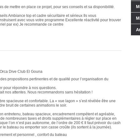
M
 de mettre en place ce projet, pour ses conseils et sa disponibilité.
eils Ambiance top et cadre sécuritaire et sérieux Ils vous
M
struisent avec vous votre programme Excellente réactivité pour trouver
ériel par ex) Je recommande ce centre
A
: Orca Dive Club El Gouna
e des propositions pertinentes et de qualité pour l’organisation du
er pour répondre à nos questions.
sfait nos attentes. Nous recommandons sans hésitation !
bre spacieuse et confortable. La « vue lagon » s’est révélée être une
re bruit de certaines animations le soir.
bien entretenu, bateau spacieux, encadrement compétent et agréable,
 a de nombreuses taxes et droits supplémentaires à régler sur place en
rsque l’on n’est pas autonome, de l’ordre de 200 € Il faut prévoir du cash
r le bateau ou emporter son casse croûte (ils sortent à la journée).
drement et personnel , confort du bateau