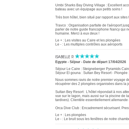
Umbi Sharks Bay Diving Village : Excellent accue
bateau avec un équipage aux petits soins !
Très bon hôtel, bien situé par rapport aux sites
Travco : Organisation parfaite de l'aéroport jusq
parler de notre guide francophone Nancy qui 
humaine. Merci à eux deux !
Le + : Les visites au Caire et les plongées
Le - : Les multiples contrôles aux aéroports
ISABELLE R
Egypte - Séjour
-
Date de départ 17/04/2026
Séjour Le Caire : Steigneberger Pyramids Cair
Séjour El gouna : Sultan Bey Resort - Plongée 
Nous sommes ravis de notre premier voyage dé
récupérer des 2 plongées organisées dans la jo
Sultan Bey Resort : L'hôtel répondait à nos at
vue sur le lagon, mais aussi sur la piscine de la 
tardives). Clientèle essentiellement allemande 
Orca Dive Club : Encadrement sécurisant. Presta
Le + : Les plongées
Le - : Le bruit sous les fenêtres de notre chamb