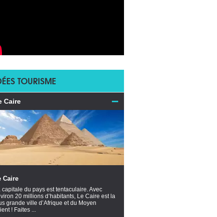
DÉES TOURISME
e Caire
 Caire
 capitale du pays est tentaculaire. Avec
viron 20 millions d’habitants, Le Caire est la
us grande ville d’Afrique et du Moyen
ient ! Faites ...