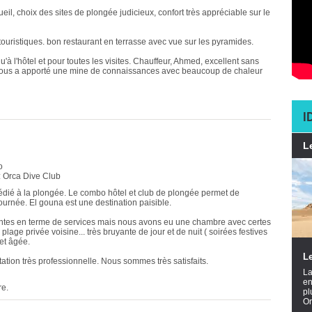
il, choix des sites de plongée judicieux, confort très appréciable sur le
 touristiques. bon restaurant en terrasse avec vue sur les pyramides.
u'à l'hôtel et pour toutes les visites. Chauffeur, Ahmed, excellent sans
nous a apporté une mine de connaissances avec beaucoup de chaleur
I
L
o
: Orca Dive Club
dié à la plongée. Le combo hôtel et club de plongée permet de
urnée. El gouna est une destination paisible.
tentes en terme de services mais nous avons eu une chambre avec certes
plage privée voisine... très bruyante de jour et de nuit ( soirées festives
et âgée.
Le
tion très professionnelle. Nous sommes très satisfaits.
La
en
re.
pl
Or