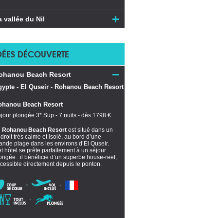
a vallée du Nil
DÉES DÉCOUVERTE
ohanou Beach Resort
ohanou Beach Resort
jour plongée 3* Sup - 7 nuits - dès 1798 €
e
Rohanou Beach Resort
est situé dans un
droit très calme et isolé, au bord d’une
ande plage dans les environs d’El Quseir.
t hôtel se prête parfaitement à un séjour
ongée : il bénéficie d’un superbe house-reef,
cessible directement depuis le ponton.