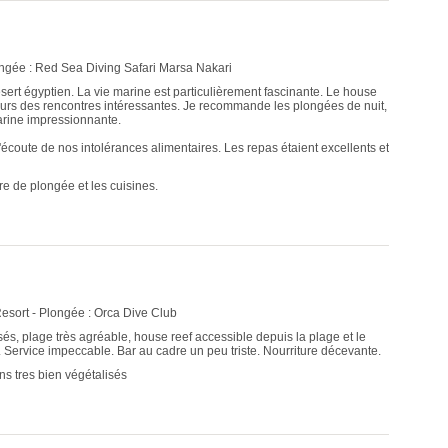
ongée : Red Sea Diving Safari Marsa Nakari
sert égyptien. La vie marine est particulièrement fascinante. Le house
ujours des rencontres intéressantes. Je recommande les plongées de nuit,
marine impressionnante.
'écoute de nos intolérances alimentaires. Les repas étaient excellents et
ntre de plongée et les cuisines.
sort - Plongée : Orca Dive Club
sés, plage très agréable, house reef accessible depuis la plage et le
g. Service impeccable. Bar au cadre un peu triste. Nourriture décevante.
ens tres bien végétalisés