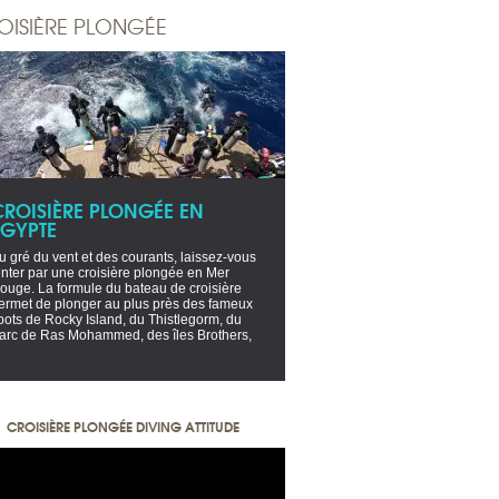
OISIÈRE PLONGÉE
CROISIÈRE PLONGÉE EN
EGYPTE
u gré du vent et des courants, laissez-vous
enter par une croisière plongée en Mer
ouge. La formule du bateau de croisière
ermet de plonger au plus près des fameux
pots de Rocky Island, du Thistlegorm, du
arc de Ras Mohammed, des îles Brothers,
CROISIÈRE PLONGÉE DIVING ATTITUDE