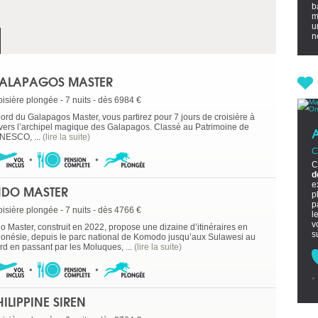
b
m
u
no
ALAPAGOS MASTER
oisière plongée - 7 nuits - dès 6984 €
bord du Galapagos Master, vous partirez pour 7 jours de croisière à
avers l’archipel magique des Galapagos. Classé au Patrimoine de
UNESCO, ...
(lire la suite)
C
C
d
e
NDO MASTER
p
p
oisière plongée - 7 nuits - dès 4766 €
l
v
do Master, construit en 2022, propose une dizaine d’itinéraires en
s
donésie, depuis le parc national de Komodo jusqu’aux Sulawesi au
rd en passant par les Moluques, ...
(lire la suite)
HILIPPINE SIREN