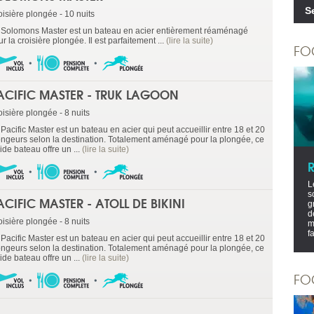
S
oisière plongée - 10 nuits
 Solomons Master est un bateau en acier entièrement réaménagé
r la croisière plongée. Il est parfaitement ...
(lire la suite)
FO
ACIFIC MASTER - TRUK LAGOON
isière plongée - 8 nuits
Pacific Master est un bateau en acier qui peut accueillir entre 18 et 20
ongeurs selon la destination. Totalement aménagé pour la plongée, ce
ide bateau offre un ...
(lire la suite)
L
s
ACIFIC MASTER - ATOLL DE BIKINI
g
d
isière plongée - 8 nuits
m
f
Pacific Master est un bateau en acier qui peut accueillir entre 18 et 20
ongeurs selon la destination. Totalement aménagé pour la plongée, ce
ide bateau offre un ...
(lire la suite)
FO