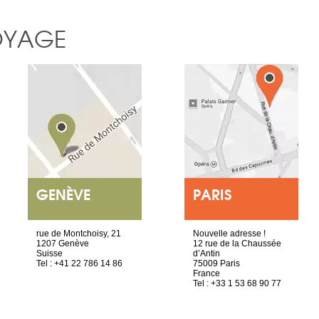
OYAGE
GENÈVE
PARIS
rue de Montchoisy, 21
Nouvelle adresse !
1207 Genève
12 rue de la Chaussée
Suisse
d’Antin
Tel : +41 22 786 14 86
75009 Paris
France
Tel : +33 1 53 68 90 77