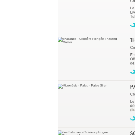
Cr
Le
Li
Tu
T
Cr
Em
Of
des
P
Cr
Le
dé
(li
S