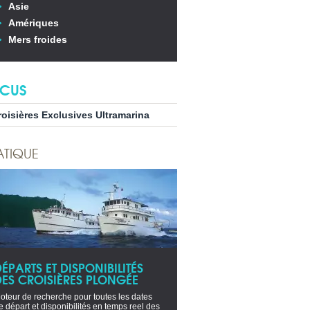
Asie
Amériques
Mers froides
CUS
roisières Exclusives Ultramarina
ATIQUE
ÉPARTS ET DISPONIBILITÉS
DES CROISIÈRES PLONGÉE
oteur de recherche pour toutes les dates
e départ et disponibilités en temps reel des