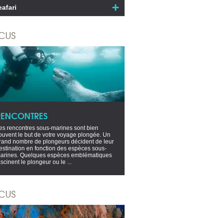
eafari
CUS
RENCONTRES
es rencontres sous-marines sont bien
ouvent le but de votre voyage plongée. Un
rand nombre de plongeurs décident de leur
estination en fonction des espèces sous-
arines. Quelques espèces emblématiques
ascinent le plongeur ou le ...
CUS