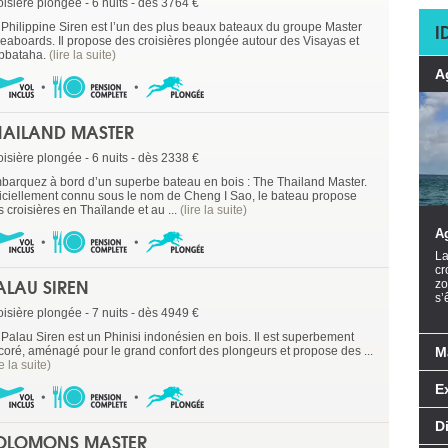
oisière plongée - 6 nuits - dès 3764 €
I
 Philippine Siren est l’un des plus beaux bateaux du groupe Master
veaboards. Il propose des croisières plongée autour des Visayas et
bbataha.
(lire la suite)
A
HAILAND MASTER
oisière plongée - 6 nuits - dès 2338 €
barquez à bord d’un superbe bateau en bois : The Thailand Master.
ficiellement connu sous le nom de Cheng I Sao, le bateau propose
 croisières en Thaïlande et au ...
(lire la suite)
A
La
cr
ALAU SIREN
zo
s’
oisière plongée - 7 nuits - dès 4949 €
 Palau Siren est un Phinisi indonésien en bois. Il est superbement
coré, aménagé pour le grand confort des plongeurs et propose des ...
M
re la suite)
E
D
OLOMONS MASTER