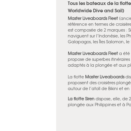
Tous les bateaux de la flot
Worldwide Dive and Sail)
Master Liveaboards Fleet
(anci
référence en termes de croisièr
est composée de 2 marques : Si
naviguent sur l’Indonésie, les P
Galapagos, les Îles Salomon, le l
Master Liveaboards Fleet
a été 
propose de superbes itinéraire
adaptés à la plongée et aux 
La flotte
Master Liveaboards
dis
proposent des croisières plong
autour de l’atoll de Bikini et en
La flotte Siren
dispose, elle, de 
plongée aux Philippines et à P