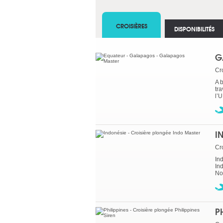
CROISIÈRES
DISPONIBILITÉS
G
Cr
A 
tr
l’
I
Cr
In
In
No
P