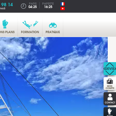
 98 14
PARIS
PAPEETE
04:25
16:25
medi
NS PLANS
FORMATION
PRATIQUE