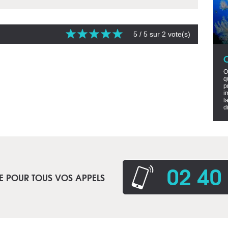
5
/ 5 sur
2
vote(s)
O
q
p
i
l
d
02 40
E POUR TOUS VOS APPELS