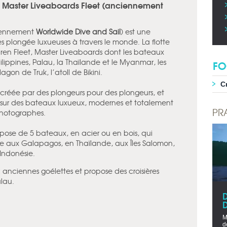
te Master Liveaboards Fleet (anciennement
ennement
Worldwide Dive and Sail
) est une
es plongée luxueuses à travers le monde. La flotte
ren Fleet, Master Liveaboards dont les bateaux
hilippines, Palau, la Thaïlande et le Myanmar, les
FO
agon de Truk, l’atoll de Bikini.
C
créée par des plongeurs pour des plongeurs, et
s sur des bateaux luxueux, modernes et totalement
PR
photographes.
pose de 5 bateaux, en acier ou en bois, qui
ée aux Galapagos, en Thaïlande, aux Îles Salomon,
 Indonésie.
2 anciennes goélettes et propose des croisières
alau.
D
M
d