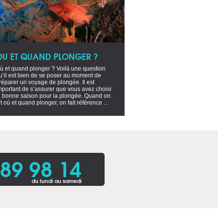
OU ET QUAND PLONGER ?
ù et quand plonger ? Voilà une question
u’il est bien de se poser au moment de
réparer un voyage de plongée. Il est
mportant de s’assurer que vous avez choisi
a bonne saison pour la plongée. Quand on
it où et quand plonger, on fait référence ...
 89 98 14
du lundi au samedi