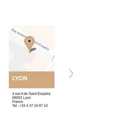
LYON
VILLENEUVE
4 rue A de Saint-Exupéry
Chez Scuba-shop
69002 Lyon
Route d’Arvel, 106
France
1844 Villeneuve
Tel : +33 4 37 24 97 10
Suisse
Tel : +41 21 965 65 00