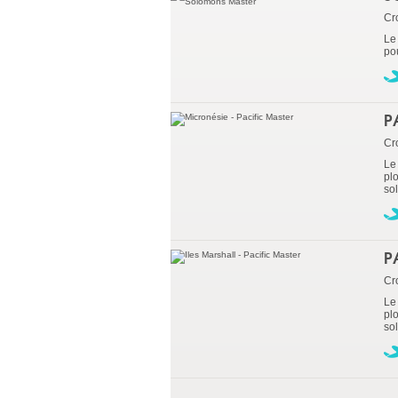
Cr
Le
pou
P
Cro
Le 
pl
sol
P
Cro
Le 
pl
sol