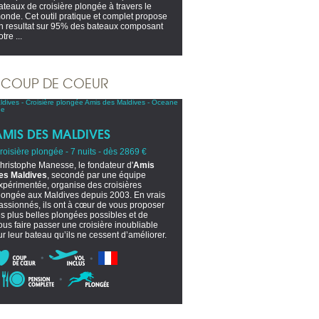
ateaux de croisière plongée à travers le
onde. Cet outil pratique et complet propose
n resultat sur 95% des bateaux composant
tre ...
COUP DE COEUR
AMIS DES MALDIVES
roisière plongée - 7 nuits - dès 2869 €
hristophe Manesse, le fondateur d'
Amis
es Maldives
, secondé par une équipe
xpérimentée, organise des croisières
longée aux Maldives depuis 2003. En vrais
assionnés, ils ont à cœur de vous proposer
es plus belles plongées possibles et de
ous faire passer une croisière inoubliable
ur leur bateau qu’ils ne cessent d’améliorer.