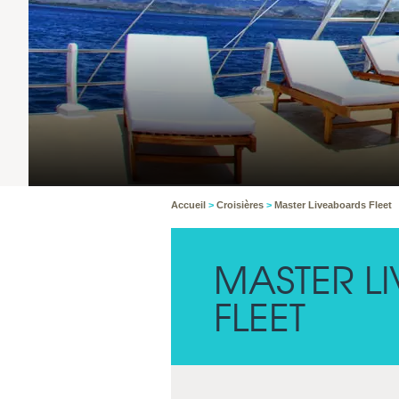
Accueil
>
Croisières
>
Master Liveaboards Fleet
MASTER L
FLEET