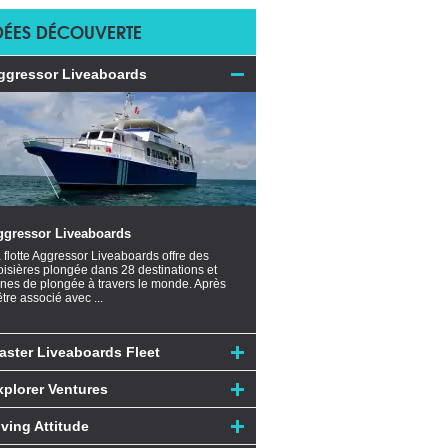
DÉES DÉCOUVERTE
ggressor Liveaboards
ggressor Liveaboards
 flotte Aggressor Liveaboards offre des
oisières plongée dans 28 destinations et
nes de plongée à travers le monde. Après
être associé avec ...
aster Liveaboards Fleet
xplorer Ventures
iving Attitude