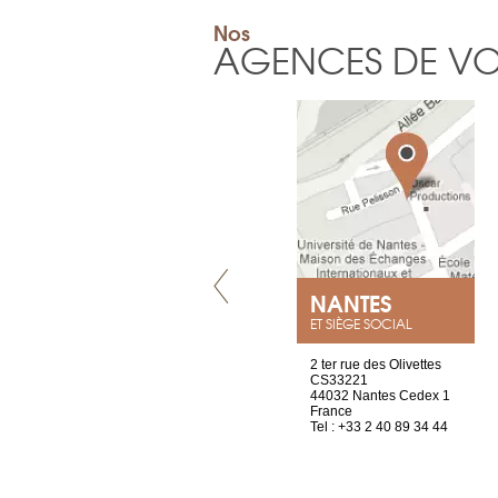
Nos
AGENCES DE V
VILLENEUVE
NANTES
ET SIÈGE SOCIAL
Chez Scuba-shop
2 ter rue des Olivettes
Route d’Arvel, 106
CS33221
1844 Villeneuve
44032 Nantes Cedex 1
Suisse
France
Tel : +41 21 965 65 00
Tel : +33 2 40 89 34 44