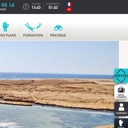
 98 14
PARIS
PAPEETE
13:43
01:43
medi
NS PLANS
FORMATION
PRATIQUE