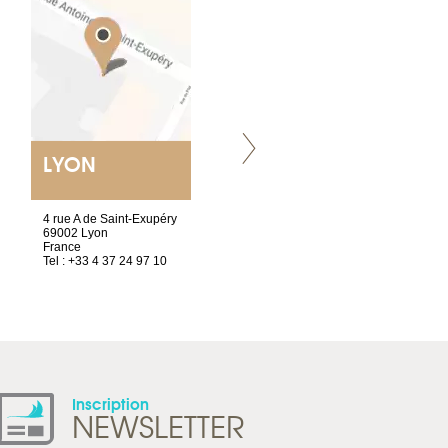
LYON
VILLENEUVE
4 rue A de Saint-Exupéry
Chez Scuba-shop
69002 Lyon
Route d’Arvel, 106
France
1844 Villeneuve
Tel : +33 4 37 24 97 10
Suisse
Tel : +41 21 965 65 00
Inscription
NEWSLETTER