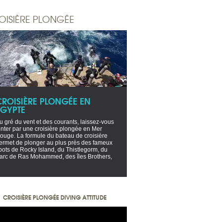
OISIÈRE PLONGÉE
CROISIÈRE PLONGÉE EN
EGYPTE
u gré du vent et des courants, laissez-vous
enter par une croisière plongée en Mer
ouge. La formule du bateau de croisière
ermet de plonger au plus près des fameux
pots de Rocky Island, du Thistlegorm, du
arc de Ras Mohammed, des îles Brothers,
CROISIÈRE PLONGÉE DIVING ATTITUDE