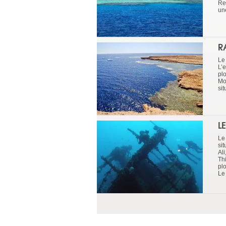
Re
une
R
Le
L’
pl
Mo
si
L
Le
si
Al
Th
pl
Le 