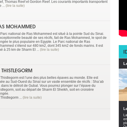
ef, Thomas Reef et Gordon Reef. Les courants importants transportent
 ...
(lire la suite)
AS MOHAMMED
 Parc national de Ras Mohammed est situé à la pointe Sud du Sinai.
exceptionnelle beauté de ses récifs, fait de Ras Mohammed, le spot de
ongée le plus populaire en Egypte. Le Parc national de Ras
hammed s’étend sur 480 km2, dont 345 km2 de fonds marins. Il est
tué à 25 km de Sharm El ...
(lire la suite)
I
L
E THISTLEGORM
 Thistlegorm est l’une des plus belles épaves au monde. Elle est
tuée au Sud-Ouest du Sinaï sur un vaste ensemble de récifs : Sha’ab
i, dans le détroit de Gubal. Vous pourrez plonger sur l’épave du
istlegorm, soit au départ de Sharm El Sheikh, soit en croisière
ongée.
Thistlegorm ...
(lire la suite)
Le
La
en
pl