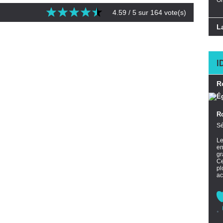
Or
4.59
/ 5 sur
164
vote(s)
L
I
R
R
Sé
L
en
gr
Ce
pl
ac