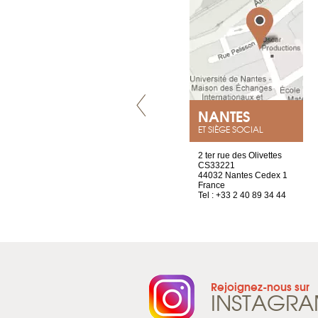
VILLENEUVE
NANTES
ET SIÈGE SOCIAL
Chez Scuba-shop
2 ter rue des Olivettes
Route d’Arvel, 106
CS33221
1844 Villeneuve
44032 Nantes Cedex 1
Suisse
France
Tel : +41 21 965 65 00
Tel : +33 2 40 89 34 44
Rejoignez-nous sur
INSTAGR