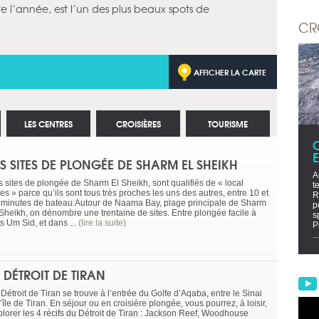
te l’année, est l’un des plus beaux spots de
CR
AFFICHER LA CARTE
LES CENTRES
CROISIÈRES
TOURISME
ES SITES DE PLONGÉE DE SHARM EL SHEIKH
A
s sites de plongée de Sharm El Sheikh, sont qualifiés de « local
t
es » parce qu’ils sont tous très proches les uns des autres, entre 10 et
R
 minutes de bateau.Autour de Naama Bay, plage principale de Sharm
p
 Sheikh, on dénombre une trentaine de sites. Entre plongée facile à
s
s Um Sid, et dans ...
(lire la suite)
P
...
E DÉTROIT DE TIRAN
Détroit de Tiran se trouve à l’entrée du Golfe d’Aqaba, entre le Sinai
l’île de Tiran. En séjour ou en croisière plongée, vous pourrez, à loisir,
plorer les 4 récifs du Détroit de Tiran : Jackson Reef, Woodhouse