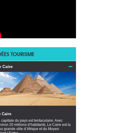
DÉES TOURISME
e Caire
 Caire
 capitale du pays est tentaculaire. Avec
viron 20 millions d’habitants, Le Caire est la
us grande ville d’Afrique et du Moyen