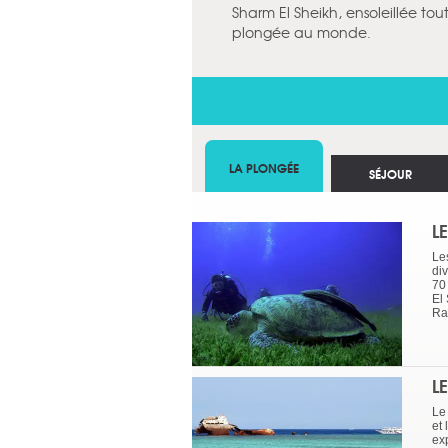
Sharm El Sheikh, ensoleillée tou
plongée au monde.
LA PLONGÉE
SÉJOUR
L
Le
div
70
El
Ra
L
Le 
et 
ex