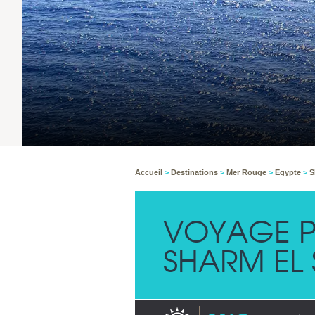
Accueil
>
Destinations
>
Mer Rouge
>
Egypte
>
S
VOYAGE P
SHARM EL 