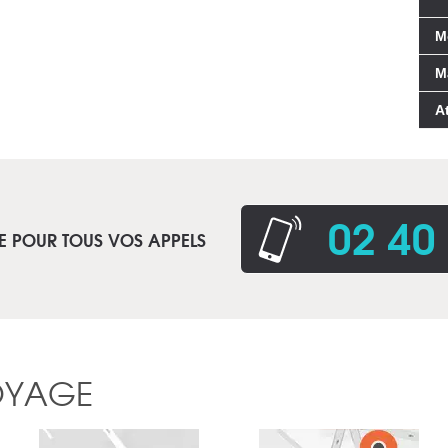
M
M
A
02 40
E POUR TOUS VOS APPELS
OYAGE