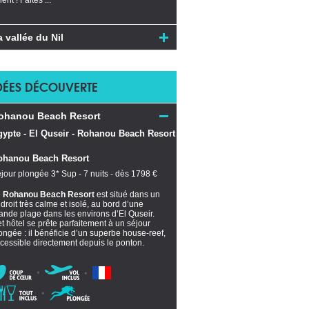
ient ! Faites ...
a vallée du Nil
DÉES DÉCOUVERTE
ohanou Beach Resort
ohanou Beach Resort
jour plongée 3* Sup - 7 nuits - dès 1798 €
e
Rohanou Beach Resort
est situé dans un
droit très calme et isolé, au bord d’une
ande plage dans les environs d’El Quseir.
t hôtel se prête parfaitement à un séjour
ongée : il bénéficie d’un superbe house-reef,
cessible directement depuis le ponton.