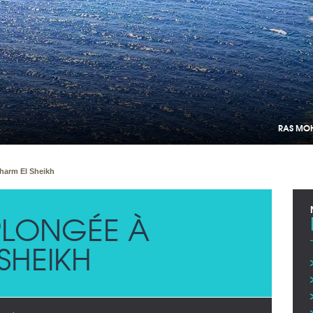
RAS MOH
harm El Sheikh
LONGÉE À
SHEIKH