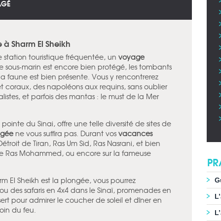
AGÉ
 à Sharm El Sheikh
 station touristique fréquentée, un
voyage
e sous-marin est encore bien protégé, les tombants
 la faune est bien présente. Vous y rencontrerez
et coraux, des napoléons aux requins, sans oublier
listes, et parfois des mantas : le must de la Mer
 pointe du Sinai, offre une telle diversité de sites de
ngée
ne vous suffira pas. Durant vos
vacances
Détroit de Tiran, Ras Um Sid, Ras Nasrani, et bien
 de Ras Mohammed, ou encore sur la fameuse
PR
rm El Sheikh est la plongée, vous pourrez
G
ou des safaris en 4x4 dans le Sinaï, promenades en
L
rt pour admirer le coucher de soleil et dîner en
in du feu.
L