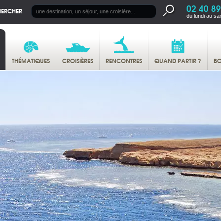
02 40 89
HERCHER
du lundi au sa
THÉMATIQUES
CROISIÈRES
RENCONTRES
QUAND PARTIR ?
BO