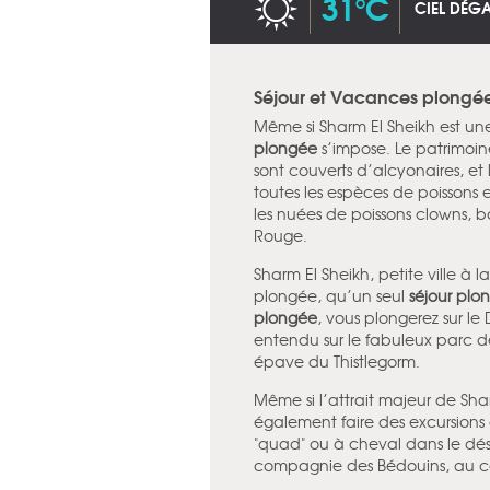
31°C
CIEL DÉG
Séjour et Vacances plongée
Même si Sharm El Sheikh est une
plongée
s’impose. Le patrimoin
sont couverts d’alcyonaires, et
toutes les espèces de poissons 
les nuées de poissons clowns, ba
Rouge.
Sharm El Sheikh, petite ville à la
plongée, qu’un seul
séjour plo
plongée
, vous plongerez sur le 
entendu sur le fabuleux parc
épave du Thistlegorm.
Même si l’attrait majeur de Sha
également faire des excursions 
"quad" ou à cheval dans le dése
compagnie des Bédouins, au co