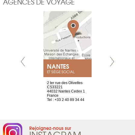
AGENCES DE VOYAGE
NEUVE
NANTES
GENÈV
ET SIÈGE SOCIAL
a-shop
2 ter rue des Olivettes
rue de Montc
el, 106
CS33221
1207 Genèv
neuve
44032 Nantes Cedex 1
Suisse
France
Tel : +41 22 
1 965 65 00
Tel : +33 2 40 89 34 44
Rejoignez-nous sur
INSTAGRAM