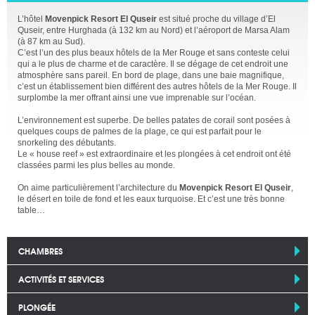
L’hôtel
Movenpick Resort El Quseir
est situé proche du village d’El
Quseir, entre Hurghada (à 132 km au Nord) et l’aéroport de Marsa Alam
(à 87 km au Sud).
C’est l’un des plus beaux hôtels de la Mer Rouge et sans conteste celui
qui a le plus de charme et de caractère. Il se dégage de cet endroit une
atmosphère sans pareil. En bord de plage, dans une baie magnifique,
c’est un établissement bien différent des autres hôtels de la Mer Rouge. Il
surplombe la mer offrant ainsi une vue imprenable sur l’océan.
L’environnement est superbe. De belles patates de corail sont posées à
quelques coups de palmes de la plage, ce qui est parfait pour le
snorkeling des débutants.
Le « house reef » est extraordinaire et les plongées à cet endroit ont été
classées parmi les plus belles au monde.
On aime particulièrement l’architecture du
Movenpick Resort El Quseir
,
le désert en toile de fond et les eaux turquoise. Et c’est une très bonne
table…
CHAMBRES
ACTIVITÉS ET SERVICES
PLONGÉE