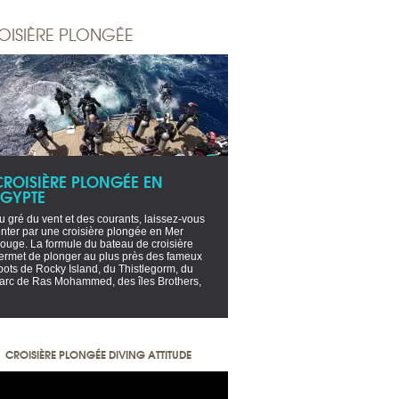
OISIÈRE PLONGÉE
CROISIÈRE PLONGÉE EN
EGYPTE
u gré du vent et des courants, laissez-vous
enter par une croisière plongée en Mer
ouge. La formule du bateau de croisière
ermet de plonger au plus près des fameux
pots de Rocky Island, du Thistlegorm, du
arc de Ras Mohammed, des îles Brothers,
CROISIÈRE PLONGÉE DIVING ATTITUDE