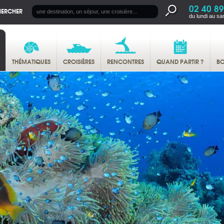
02 40 89
HERCHER
du lundi au sa
THÉMATIQUES
CROISIÈRES
RENCONTRES
QUAND PARTIR ?
BO