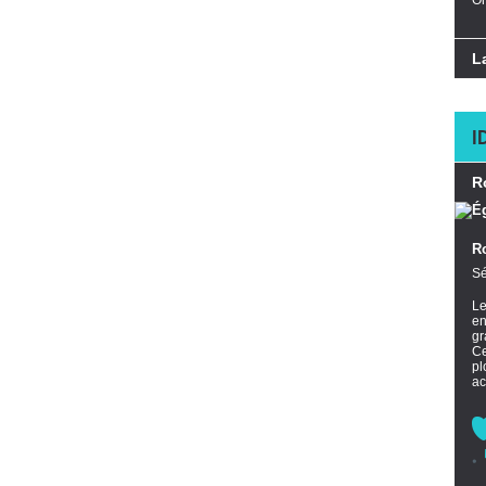
Or
L
I
R
R
Sé
L
en
gr
Ce
pl
ac