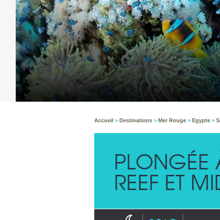
Accueil
>
Destinations
>
Mer Rouge
>
Egypte
>
S
PLONGÉE
REEF ET M