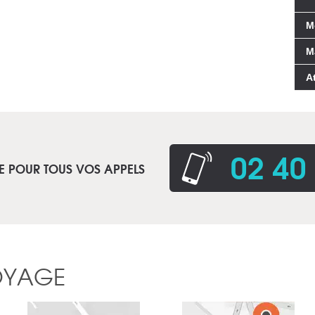
M
M
A
02 40
E POUR TOUS VOS APPELS
OYAGE