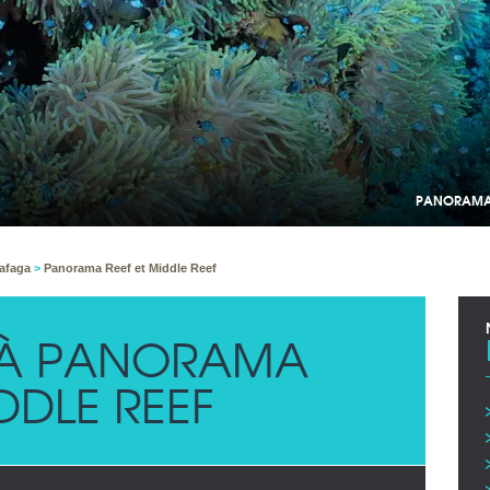
PANORAMA R
afaga
>
Panorama Reef et Middle Reef
 À PANORAMA
IDDLE REEF