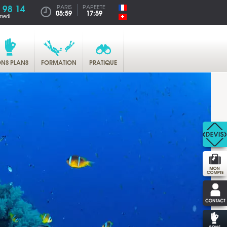
 98 14
PARIS
PAPEETE
05:59
17:59
medi
NS PLANS
FORMATION
PRATIQUE