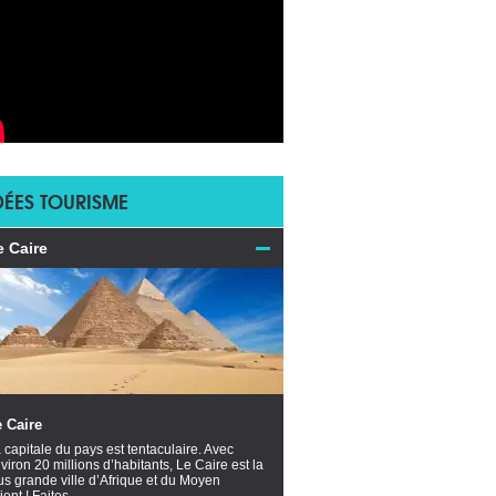
DÉES TOURISME
e Caire
 Caire
 capitale du pays est tentaculaire. Avec
viron 20 millions d’habitants, Le Caire est la
us grande ville d’Afrique et du Moyen