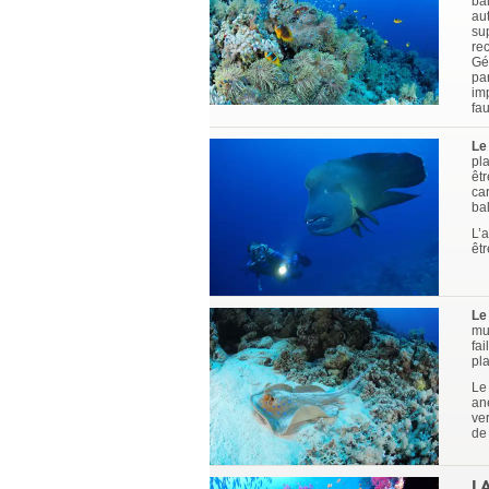
ba
au
su
rec
Gé
par
imp
fa
Le
pl
êtr
ca
ba
L’a
êt
Le
mu
fai
pl
Le
an
ver
de
L