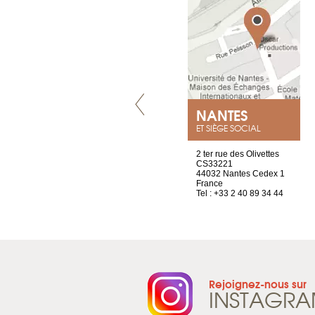
VILLENEUVE
NANTES
ET SIÈGE SOCIAL
Chez Scuba-shop
2 ter rue des Olivettes
Route d’Arvel, 106
CS33221
1844 Villeneuve
44032 Nantes Cedex 1
Suisse
France
Tel : +41 21 965 65 00
Tel : +33 2 40 89 34 44
Rejoignez-nous sur
INSTAGR