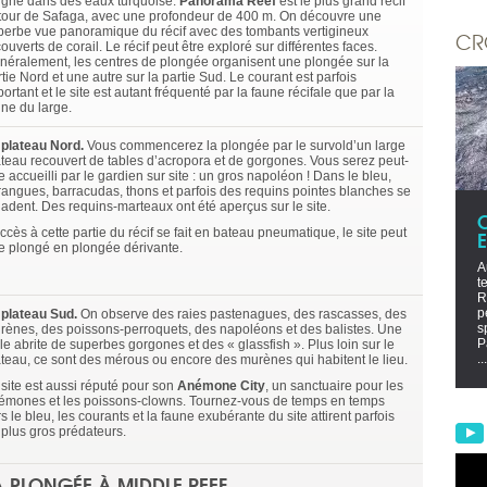
igne dans des eaux turquoise.
Panorama Reef
est le plus grand récif
tour de Safaga, avec une profondeur de 400 m. On découvre une
perbe vue panoramique du récif avec des tombants vertigineux
CR
ouverts de corail. Le récif peut être exploré sur différentes faces.
néralement, les centres de plongée organisent une plongée sur la
tie Nord et une autre sur la partie Sud. Le courant est parfois
ortant et le site est autant fréquenté par la faune récifale que par la
une du large.
 plateau Nord.
Vous commencerez la plongée par le survold’un large
ateau recouvert de tables d’acropora et de gorgones. Vous serez peut-
e accueilli par le gardien sur site : un gros napoléon ! Dans le bleu,
rangues, barracudas, thons et parfois des requins pointes blanches se
ladent. Des requins-marteaux ont été aperçus sur le site.
ccès à cette partie du récif se fait en bateau pneumatique, le site peut
re plongé en plongée dérivante.
A
t
R
p
 plateau Sud.
On observe des raies pastenagues, des rascasses, des
s
rènes, des poissons-perroquets, des napoléons et des balistes. Une
P
lle abrite de superbes gorgones et des « glassfish ». Plus loin sur le
...
ateau, ce sont des mérous ou encore des murènes qui habitent le lieu.
 site est aussi réputé pour son
Anémone City
, un sanctuaire pour les
émones et les poissons-clowns. Tournez-vous de temps en temps
s le bleu, les courants et la faune exubérante du site attirent parfois
 plus gros prédateurs.
A PLONGÉE À MIDDLE REEF