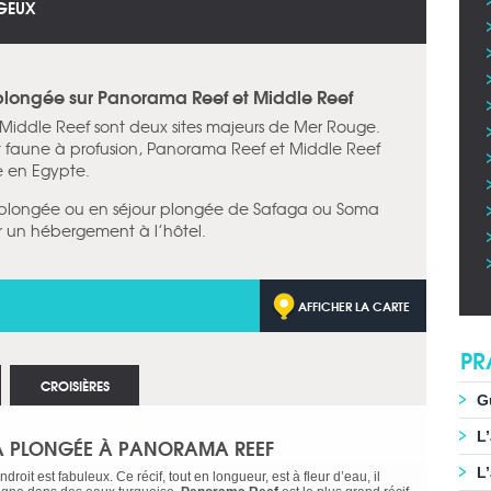
GEUX
 plongée sur Panorama Reef et Middle Reef
 Middle Reef sont deux sites majeurs de Mer Rouge.
et faune à profusion, Panorama Reef et Middle Reef
ée en Egypte.
ère plongée ou en séjour plongée de Safaga ou Soma
sur un hébergement à l’hôtel.
AFFICHER LA CARTE
PR
CROISIÈRES
G
L
A PLONGÉE À PANORAMA REEF
L
ndroit est fabuleux. Ce récif, tout en longueur, est à fleur d’eau, il