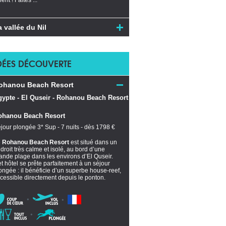
ient ! Faites ...
a vallée du Nil
DÉES DÉCOUVERTE
ohanou Beach Resort
ohanou Beach Resort
jour plongée 3* Sup - 7 nuits - dès 1798 €
e
Rohanou Beach Resort
est situé dans un
droit très calme et isolé, au bord d’une
ande plage dans les environs d’El Quseir.
t hôtel se prête parfaitement à un séjour
ongée : il bénéficie d’un superbe house-reef,
cessible directement depuis le ponton.