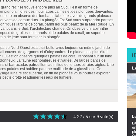
 grand récif se trouve encore plus au Sud. Il est en forme de
ampignon, il offre des mouillages calmes et des plongées dérivantes.
 encore on observe des tombants fabuleux avec de grands plateaux
couverts de coraux durs. La plongée Est Sud vous surprendra par ses
gnifiques jardins de corail, parmi les plus beaux de la Mer Rouge. En
rivant dans le Sud, l’architecture change. On observe un labyrinthe
mposé de grottes, de tunnels et de patates de corail, un superbe
rain de jeux pour terminer la plongée.
 partie Nord-Ouest est aussi belle, avec toujours ce même jardin de
ail couvert de gorgones et d’alcyonaires. Le plateau est plus étroit.
I
r l’Ouest on observe quelques patates de corail reposant sur un fond
blonneux. La faune est nombreuse et variée. De larges bancs de
ns et barracudas patrouillent au milieu de tortues et raies-aigles. Une
L
 ces patates est habitée par une multitude de « glassfish ». Ce
ysage lunaire est superbe, en fin de plongée vous pourrez explorer
 petite grotte et admirer les jeux de lumière.
4.22
/ 5 sur
9
vote(s)
Le
La
en
pl