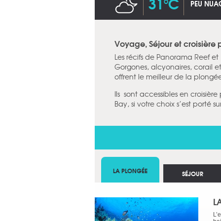
31°C
PEU NUA
Voyage, Séjour et croisière
Les récifs de Panorama Reef et
Gorgones, alcyonaires, corail 
offrent le meilleur de la plong
Ils sont accessibles en croisi
Bay, si votre choix s’est porté 
LA PLONGÉE
SÉJOUR
L
L’e