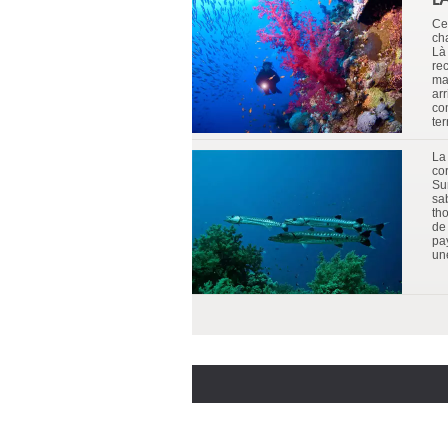
Ce
ch
Là
re
ma
ar
co
ter
La
cor
Su
sa
tho
de
pa
une