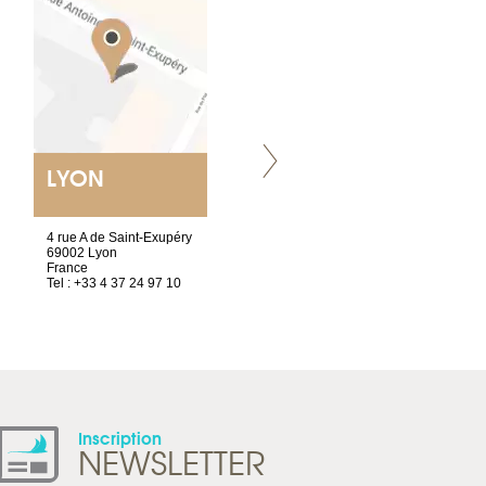
LYON
VILLENEUVE
4 rue A de Saint-Exupéry
Chez Scuba-shop
69002 Lyon
Route d’Arvel, 106
France
1844 Villeneuve
Tel : +33 4 37 24 97 10
Suisse
Tel : +41 21 965 65 00
Inscription
NEWSLETTER