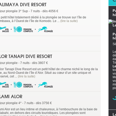
ALIMAYA DIVE RESORT
P
jour plongée 3* Sup - 7 nuits - dès 4056 €
h
petit hôtel totalement dédié à la plongée se trouve sur l’île de
mbawa, à l’Ouest de l’île de Komodo. Le ...
(lire la suite)
P
h
Sé
L
LOR TANAPI DIVE RESORT
dé
da
Tr
jour plongée - 7 nuits - dès 3807 €
L
lor Tanapi Dive Resort est un petit hôtel de charme niché le long de la
to
e, au Nord-Ouest de l’île d’Alor. Situé au cœur d’un site unique et
vo
servé, cet ...
(lire la suite)
Mu
vo
mi
pl
LAMI ALOR
jour plongée 4* - 7 nuits - dès 3756 €
ami Alor est un lieu intime et chaleureux, à l’embouchure de la baie de
labahi, en dehors des circuits touristiques. Les plongées sont
L