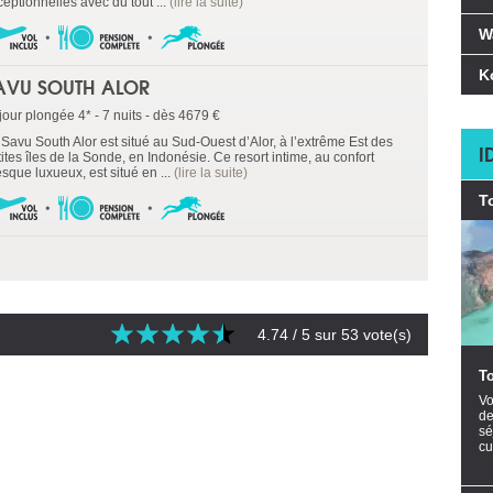
eptionnelles avec du tout ...
(lire la suite)
W
K
AVU SOUTH ALOR
jour plongée 4* - 7 nuits - dès 4679 €
 Savu South Alor est situé au Sud-Ouest d’Alor, à l’extrême Est des
I
ites îles de la Sonde, en Indonésie. Ce resort intime, au confort
sque luxueux, est situé en ...
(lire la suite)
T
4.74
/ 5 sur
53
vote(s)
T
Vo
de
sé
cu