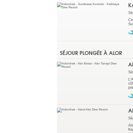
K
Sé
Ce 
Su
SÉJOUR PLONGÉE À ALOR
A
Sé
L’A
côt
pré
A
Sé
Al
Ka