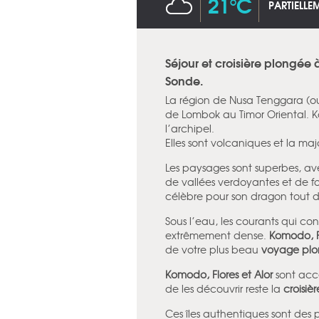
21°C
PARTIELL
Séjour et croisière plongée à
Sonde.
La région de Nusa Tenggara (ou p
de Lombok au Timor Oriental. Ko
l’archipel.
Elles sont volcaniques et la maj
Les paysages sont superbes, av
de vallées verdoyantes et de fo
célèbre pour son dragon tout droi
Sous l’eau, les courants qui co
extrêmement dense.
Komodo, Fl
de votre plus beau
voyage pl
Komodo, Flores et Alor
sont acc
de les découvrir reste la
croisiè
Ces îles authentiques sont des 