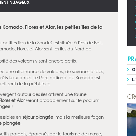
EMENT NUAGEUX
 Komodo, Flores et Alor, les petites îles de la
etites îles de la Sonde) est située à l’Est de Bali,
modo, Flores et Alor sont les îles du Nord de
PR
orité des volcans y sont encore actifs.
G
ec une alternance de volcans, de savanes arides,
rêts luxuriantes. Le Parc national de Komodo est
L
t sorti de la préhistoire.
nvergent autour des îles attirent une faune
CR
ores et Alor
seront probablement sur le podium
ongée
!
essibles en
séjour plongée
, mais la meilleure façon
re plongée
.
petits paradis, épargnés par le tourisme de masse,