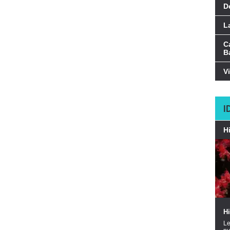
D
L
C
Ba
V
I
H
H
Le