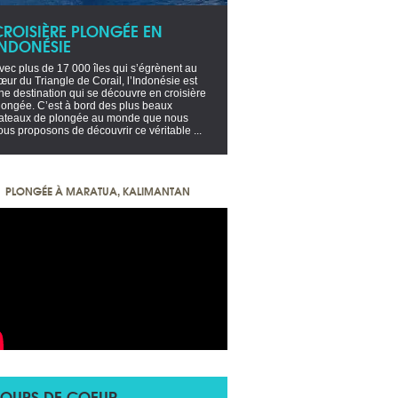
CROISIÈRE PLONGÉE EN
INDONÉSIE
vec plus de 17 000 îles qui s’égrènent au
œur du Triangle de Corail, l’Indonésie est
ne destination qui se découvre en croisière
longée. C’est à bord des plus beaux
ateaux de plongée au monde que nous
ous proposons de découvrir ce véritable ...
PLONGÉE À MARATUA, KALIMANTAN
OUPS DE COEUR