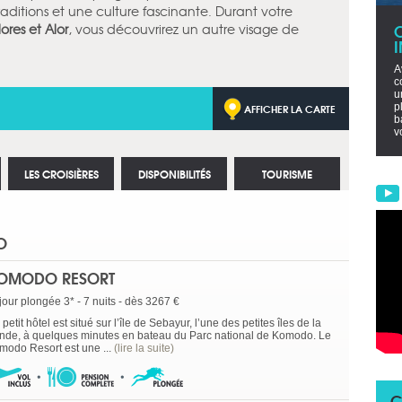
aditions et une culture fascinante. Durant votre
res et Alor
, vous découvrirez un autre visage de
A
c
u
AFFICHER LA CARTE
p
b
v
LES CROISIÈRES
DISPONIBILITÉS
TOURISME
O
OMODO RESORT
jour plongée 3* - 7 nuits - dès 3267 €
petit hôtel est situé sur l’île de Sebayur, l’une des petites îles de la
nde, à quelques minutes en bateau du Parc national de Komodo. Le
modo Resort est une ...
(lire la suite)
C