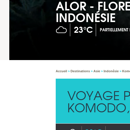
ALOR - FLOR
INDONÉSIE
23°C
PARTIELLEMEN
Accueil
>
Destinations
>
Asie
>
Indonésie
>
Komo
VOYAGE P
KOMODO, 