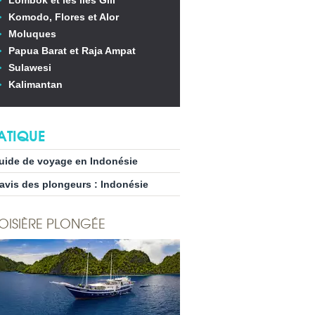
Lombok et les îles Gili
Komodo, Flores et Alor
Moluques
Papua Barat et Raja Ampat
Sulawesi
Kalimantan
ATIQUE
uide de voyage en Indonésie
’avis des plongeurs : Indonésie
OISIÈRE PLONGÉE