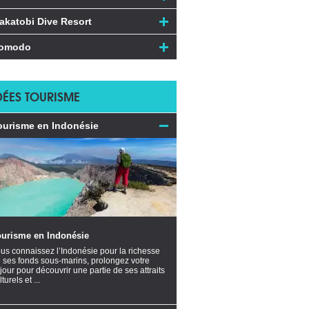
akatobi Dive Resort
omodo
DÉES TOURISME
ourisme en Indonésie
ourisme en Indonésie
us connaissez l’Indonésie pour la richesse
 ses fonds sous-marins, prolongez votre
jour pour découvrir une partie de ses attraits
lturels et ...