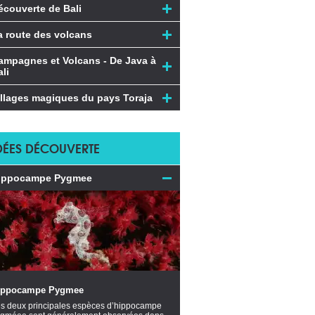
écouverte de Bali
a route des volcans
ampagnes et Volcans - De Java à
li
illages magiques du pays Toraja
DÉES DÉCOUVERTE
ippocampe Pygmee
ippocampe Pygmee
s deux principales espèces d’hippocampe