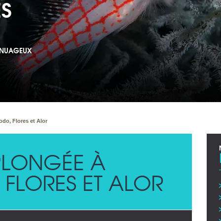
ES
T NUAGEUX
do, Flores et Alor
LONGÉE À
FLORES ET ALOR