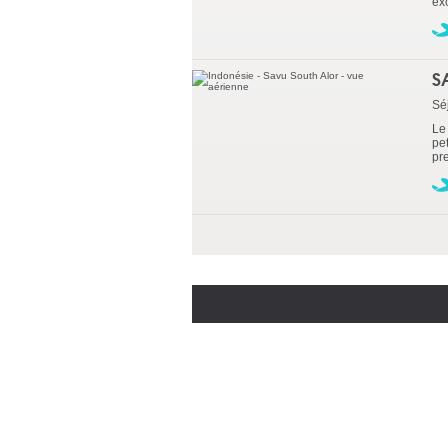
exc
S
Sé
Le
pet
pre