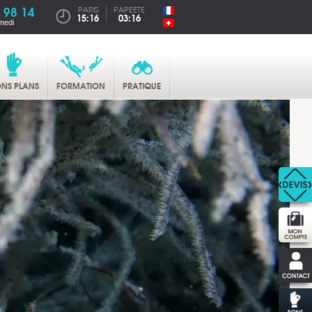
 98 14
PARIS
PAPEETE
15:16
03:16
medi
NS PLANS
FORMATION
PRATIQUE