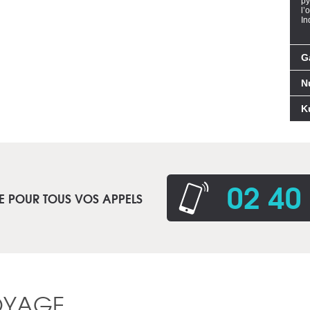
py
l’
In
G
N
K
02 40
E POUR TOUS VOS APPELS
OYAGE