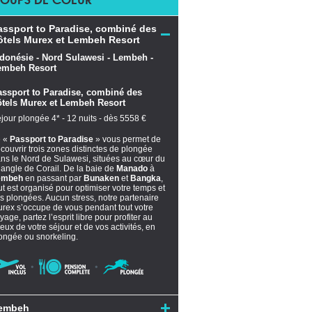
assport to Paradise, combiné des
ôtels Murex et Lembeh Resort
assport to Paradise, combiné des
ôtels Murex et Lembeh Resort
jour plongée 4* - 12 nuits - dès 5558 €
e «
Passport to Paradise
» vous permet de
couvrir trois zones distinctes de plongée
ns le Nord de Sulawesi, situées au cœur du
iangle de Corail. De la baie de
Manado
à
embeh
en passant par
Bunaken
et
Bangka
,
ut est organisé pour optimiser votre temps et
s plongées. Aucun stress, notre partenaire
rex s’occupe de vous pendant tout votre
yage, partez l’esprit libre pour profiter au
eux de votre séjour et de vos activités, en
ongée ou snorkeling.
embeh