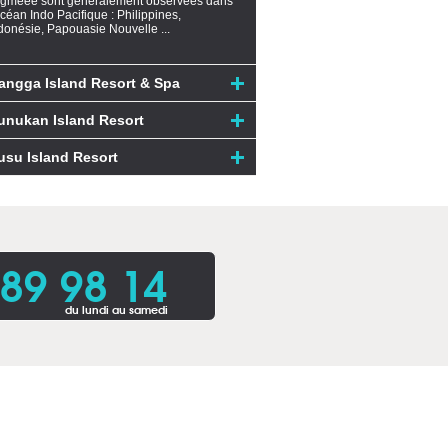
gméee sont généralement observées dans
océan Indo Pacifique : Philippines,
donésie, Papouasie Nouvelle ...
angga Island Resort & Spa
unukan Island Resort
usu Island Resort
 89 98 14
du lundi au samedi