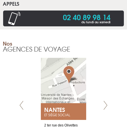
APPELS
02 40 89 98 14
du lundi au samedi
Nos
AGENCES DE VOYAGE
NEUVE
NANTES
GENÈV
ET SIÈGE SOCIAL
a-shop
2 ter rue des Olivettes
rue de Montc