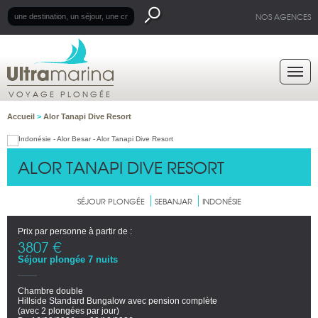
NOS AGENCES
VOYAGE PLONGÉE
Accueil
>
Alor Tanapi Dive Resort
ALOR TANAPI DIVE RESORT
SÉJOUR PLONGÉE
SEBANJAR
INDONÉSIE
Prix par personne à partir de :
3807 €
Séjour plongée 7 nuits
Chambre double
Hillside Standard Bungalow avec pension complète
(avec 2 plongées par jour)