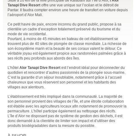
Situé à 20 km de la ville principale de Kalabahi sur l’île d’Alor,
l’Alor
Tanapi Dive Resort
offre une vue unique sur l’océan et le détroit de
Pantar. Il faudra compter environ une heure de transfert en voiture depuis
l’aéroport d’Alor Mali.
Ce petit havre de paix, encore inconnu du grand public, propose à sa
clientèle un cadre d’exception totalement préservé du tourisme et du
mode de vie occidental.
Pourtant, à moins de 45 minutes en bateau de cet établissement se
trouvent plus de 40 sites de plongée de classe mondiale. La richesse de
son écosystème marin et la beauté de ses coraux valent le détour. Ce
véritable joyau est également propice aux randonnées palmées grâce à
ses récifs peu profonds aux abords des îles.
L’hôtel
Alor Tanapi Dive Resort
est l’endroit idéal pour déconnecter du
quotidien et rencontrer d’autres passionnés de la plongée sous-marine.
C’est la garantie d’un séjour inoubliable, notamment grâce à l’accueil
chaleureux que vous réservent son personnel et les habitants des
villages aux alentours.
L’établissement est très impliqué dans la communauté. La majorité de
son personnel provient des villages de l’île, et une étroite collaboration
est établie avec les agriculteurs locaux afin notamment de promouvoir la
permaculture. L’hôtel participe également au nettoyage des récifs.
L’île d’Alor ne disposant pas de système de gestion des déchets, il est
donc demandé à la clientèle de limiter son impact et d’utiliser des
produits biodégradables dans la mesure du possible.
À SAVOIR