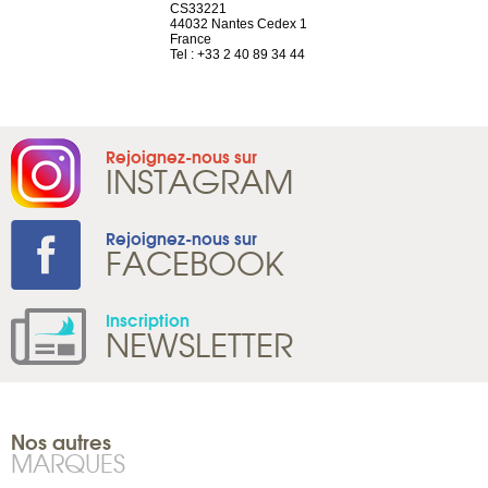
el, 106
CS33221
1207 Genèv
neuve
44032 Nantes Cedex 1
Suisse
France
Tel : +41 22 
1 965 65 00
Tel : +33 2 40 89 34 44
Rejoignez-nous sur
INSTAGRAM
Rejoignez-nous sur
FACEBOOK
Inscription
NEWSLETTER
Nos autres
MARQUES