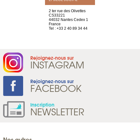
a-shop
2 ter rue des Olivettes
rue de Montc
el, 106
CS33221
1207 Genèv
neuve
44032 Nantes Cedex 1
Suisse
France
Tel : +41 22 
1 965 65 00
Tel : +33 2 40 89 34 44
Rejoignez-nous sur
INSTAGRAM
Rejoignez-nous sur
FACEBOOK
Inscription
NEWSLETTER
Nos autres