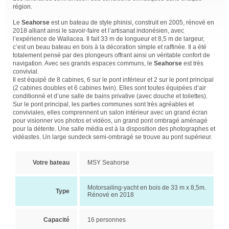
région.
Le
Seahorse
est un bateau de style phinisi, construit en 2005, rénové en
2018 alliant ainsi le savoir-faire et l’artisanat indonésien, avec
l’expérience de Wallacea. Il fait 33 m de longueur et 8,5 m de largeur,
c’est un beau bateau en bois à la décoration simple et raffinée. Il a été
totalement pensé par des plongeurs offrant ainsi un véritable confort de
navigation. Avec ses grands espaces communs, le
Seahorse
est très
convivial.
Il est équipé de 8 cabines, 6 sur le pont inférieur et 2 sur le pont principal
(2 cabines doubles et 6 cabines twin). Elles sont toutes équipées d’air
conditionné et d’une salle de bains privative (avec douche et toilettes).
Sur le pont principal, les parties communes sont très agréables et
conviviales, elles comprennent un salon intérieur avec un grand écran
pour visionner vos photos et vidéos, un grand pont ombragé aménagé
pour la détente. Une salle média est à la disposition des photographes et
vidéastes. Un large sundeck semi-ombragé se trouve au pont supérieur.
Votre bateau
MSY Seahorse
Motorsailing-yacht en bois de 33 m x 8,5m.
Type
Rénové en 2018
Capacité
16 personnes