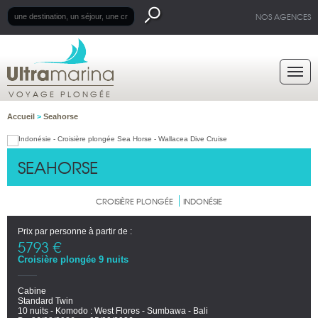
NOS AGENCES
VOYAGE PLONGÉE
Accueil
>
Seahorse
SEAHORSE
CROISIÈRE PLONGÉE
INDONÉSIE
Prix par personne à partir de :
5793 €
Croisière plongée 9 nuits
Cabine
Standard Twin
10 nuits - Komodo : West Flores - Sumbawa - Bali