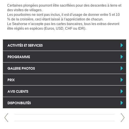
Certaines plongées pourront être sacrifiées pour des descentes à terre et
des visites de villages.
Les pourboires ne sont pas inclus, il est d’usage de donner entre 5 et 10
% de la croisière, ceci étant laissé à l’appréciation de chacun.
Le Seahorse n’accepte pas les cartes bancaires, tous les extras devront
être réglés en espèces (Euros, USD, CHF ou IDR).
ACTIVITÉS ET SERVICES
PROGRAMME
GALERIE PHOTOS
PRIX
AVIS CLIENTS
DISPONIBILITÉS