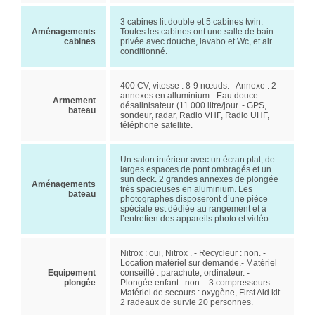
3 cabines lit double et 5 cabines twin.
Aménagements
Toutes les cabines ont une salle de bain
cabines
privée avec douche, lavabo et Wc, et air
conditionné.
400 CV, vitesse : 8-9 nœuds. - Annexe : 2
annexes en alluminium - Eau douce :
Armement
désalinisateur (11 000 litre/jour. - GPS,
bateau
sondeur, radar, Radio VHF, Radio UHF,
téléphone satellite.
Un salon intérieur avec un écran plat, de
larges espaces de pont ombragés et un
sun deck. 2 grandes annexes de plongée
Aménagements
très spacieuses en aluminium. Les
bateau
photographes disposeront d’une pièce
spéciale est dédiée au rangement et à
l’entretien des appareils photo et vidéo.
Nitrox : oui, Nitrox . - Recycleur : non. -
Location matériel sur demande.- Matériel
Equipement
conseillé : parachute, ordinateur. -
plongée
Plongée enfant : non. - 3 compresseurs.
Matériel de secours : oxygène, First Aid kit.
2 radeaux de survie 20 personnes.