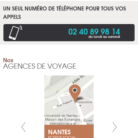
UN SEUL NUMÉRO DE TÉLÉPHONE POUR TOUS VOS
APPELS
02 40 89 98 14
du lundi au samedi
Nos
AGENCES DE VOYAGE
NEUVE
NANTES
GENÈV
ET SIÈGE SOCIAL