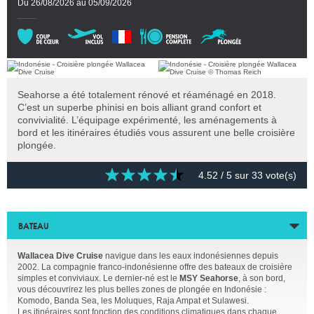
Du 26/08/2026 au 05/09/2026
Seahorse a été totalement rénové et réaménagé en 2018.
C’est un superbe phinisi en bois alliant grand confort et
convivialité. L’équipage expérimenté, les aménagements à
bord et les itinéraires étudiés vous assurent une belle croisière
plongée.
4.52
/ 5 sur
33
vote(s)
BATEAU
Wallacea Dive Cruise
navigue dans les eaux indonésiennes depuis
2002. La compagnie franco-indonésienne offre des bateaux de croisière
simples et conviviaux. Le dernier-né est le
MSY Seahorse
, à son bord,
vous découvrirez les plus belles zones de plongée en Indonésie :
Komodo, Banda Sea, les Moluques, Raja Ampat et Sulawesi.
Les itinéraires sont fonction des conditions climatiques dans chaque