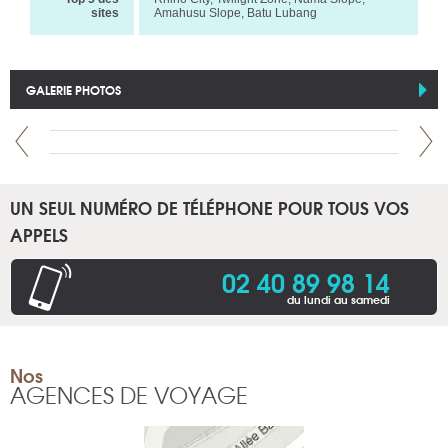
sites
Amahusu Slope, Batu Lubang
GALERIE PHOTOS
UN SEUL NUMÉRO DE TÉLÉPHONE POUR TOUS VOS
APPELS
02 40 89 98 14
du lundi au samedi
Nos
AGENCES DE VOYAGE