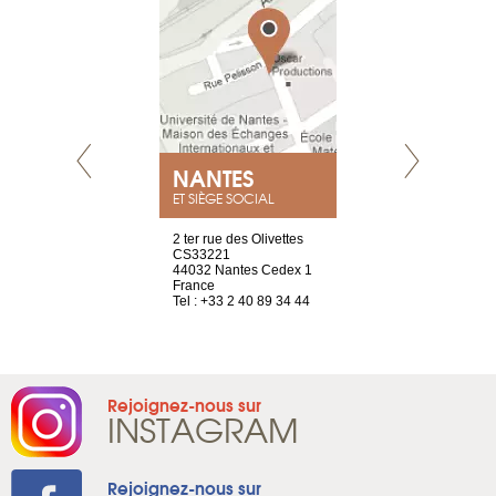
NEUVE
NANTES
GENÈV
ET SIÈGE SOCIAL
a-shop
2 ter rue des Olivettes
rue de Montc
el, 106
CS33221
1207 Genèv
neuve
44032 Nantes Cedex 1
Suisse
France
Tel : +41 22 
1 965 65 00
Tel : +33 2 40 89 34 44
Rejoignez-nous sur
INSTAGRAM
Rejoignez-nous sur