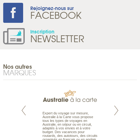
Rejoignez-nous sur
FACEBOOK
Inscription
NEWSLETTER
Nos autres
MARQUES
te est le spécialiste
Expert du voyage sur mesure,
Parce qu’ils sont
 le Pacifique.
Australie à la Carte vous propose
passionnés d’anim
bout du monde, en
tous les types de voyages en
sauvage, l’équipe d
sière, pour
Australie, en séjour ou en circuit,
carte comprend vos
ples et des îles
adaptés à vos envies et à votre
à votre service so
prenants, en hôtels
budget. Des vacances pour
voyage à la carte 
dans des pensions
routards, des autotours, des circuits
bâtir un safari à l
organisés en français ou en anglais.
envies.