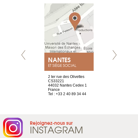
NEUVE
NANTES
GENÈV
ET SIÈGE SOCIAL
a-shop
2 ter rue des Olivettes
rue de Montc
el, 106
CS33221
1207 Genèv
neuve
44032 Nantes Cedex 1
Suisse
France
Tel : +41 22 
1 965 65 00
Tel : +33 2 40 89 34 44
Rejoignez-nous sur
INSTAGRAM