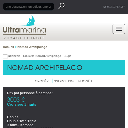
NOS AGENCES
VOYAGE PLONGÉE
Accueil
>
Nomad Archipelago
NOMAD ARCHIPELAGO
CROISIÈRE
SNORKELING
INDONÉSIE
Prix par personne à partir de :
3003 €
Croisière 3 nuits
Cabine
Double/Twin/Triple
3 nuits - Komodo