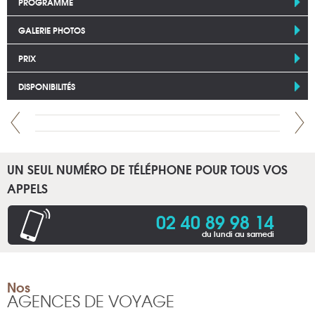
PROGRAMME
GALERIE PHOTOS
PRIX
DISPONIBILITÉS
UN SEUL NUMÉRO DE TÉLÉPHONE POUR TOUS VOS
APPELS
02 40 89 98 14
du lundi au samedi
Nos
AGENCES DE VOYAGE