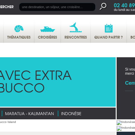
02 40 89
HERCHER
du lundi au sa
THÉMATIQUES
CROISIÈRES
RENCONTRES
QUAND PARTIR ?
BO
AVEC EXTRA
Si vou
merci
ABUCCO
Cen
MARATUA - KALIMANTAN
INDONÉSIE