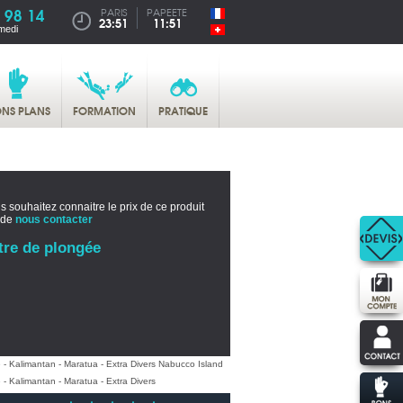
 98 14
PARIS
PAPEETE
23:51
11:51
medi
NS PLANS
FORMATION
PRATIQUE
s souhaitez connaitre le prix de ce produit
 de
nous contacter
tre de plongée