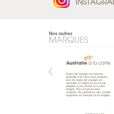
INSTAGR
Nos autres
MARQUES
Pacifique à la carte est le spécialiste
Expert du voyage sur mesure,
des voyages dans le Pacifique.
Australie à la Carte vous propose
Partez à l’autre bout du monde, en
tous les types de voyages en
séjour ou en croisière, pour
Australie, en séjour ou en circuit,
découvrir des peuples et des îles
adaptés à vos envies et à votre
toujours plus surprenants, en hôtels
budget. Des vacances pour
de luxe, comme dans des pensions
routards, des autotours, des circuits
de charme.
organisés en français ou en anglais.