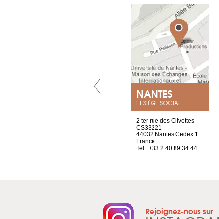
VILLENEUVE
NANTES
ET SIÈGE SOCIAL
Chez Scuba-shop
2 ter rue des Olivettes
Route d’Arvel, 106
CS33221
1844 Villeneuve
44032 Nantes Cedex 1
Suisse
France
Tel : +41 21 965 65 00
Tel : +33 2 40 89 34 44
Rejoignez-nous sur