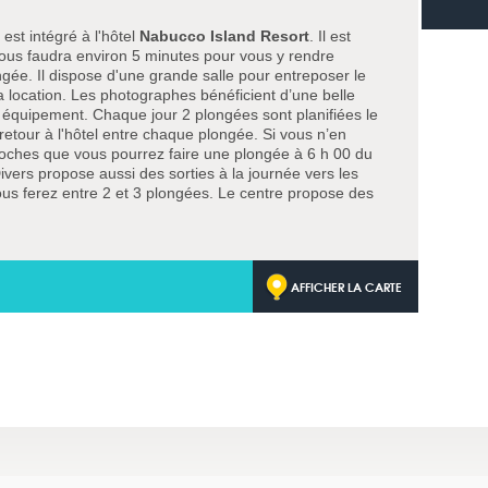
s
est intégré à l'hôtel
Nabucco Island Resort
. Il est
il vous faudra environ 5 minutes pour vous y rendre
gée. Il dispose d'une grande salle pour entreposer le
a location. Les photographes bénéficient d’une belle
r équipement. Chaque jour 2 plongées sont planifiées le
 retour à l'hôtel entre chaque plongée. Si vous n’en
proches que vous pourrez faire une plongée à 6 h 00 du
Divers propose aussi des sorties à la journée vers les
us ferez entre 2 et 3 plongées. Le centre propose des
AFFICHER LA CARTE