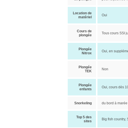
Location de
Oui
matériel
Cours de
Tous cours SSI 
plongée
Plongée
Oui, en suppléme
Nitrox
Plongée
Non
TEK
Plongée
Oui, cours dès 1
enfants
Snorkeling
du bord à marée 
Top 5 des
Big fish country
sites