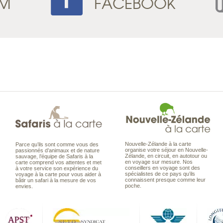
AM
FACEBOOK
Nouvelle-Zélande à la carte
Parce qu’ils sont comme vous des
organise votre séjour en Nouvelle-
passionnés d’animaux et de nature
Zélande, en circuit, en autotour ou
sauvage, l’équipe de Safaris à la
en voyage sur mesure. Nos
carte comprend vos attentes et met
conseillers en voyage sont des
à votre service son expérience du
spécialistes de ce pays qu’ils
voyage à la carte pour vous aider à
connaissent presque comme leur
bâtir un safari à la mesure de vos
poche.
envies.