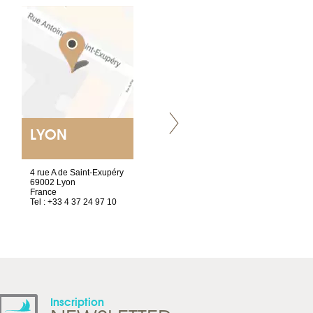
LYON
VILLENEUVE
4 rue A de Saint-Exupéry
Chez Scuba-shop
69002 Lyon
Route d’Arvel, 106
France
1844 Villeneuve
Tel : +33 4 37 24 97 10
Suisse
Tel : +41 21 965 65 00
Inscription