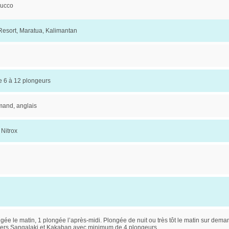
bucco
Resort, Maratua, Kalimantan
e 6 à 12 plongeurs
mand, anglais
 Nitrox
ngée le matin, 1 plongée l’après-midi. Plongée de nuit ou très tôt le matin sur dema
vers Sangalaki et Kakaban avec minimum de 4 plongeurs.