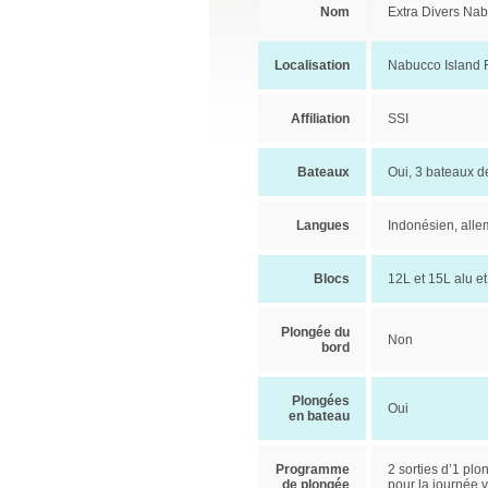
Nom
Extra Divers Na
Localisation
Nabucco Island 
Affiliation
SSI
Bateaux
Oui, 3 bateaux d
Langues
Indonésien, alle
Blocs
12L et 15L alu et
Plongée du
Non
bord
Plongées
Oui
en bateau
Programme
2 sorties d’1 plo
de plongée
pour la journée 