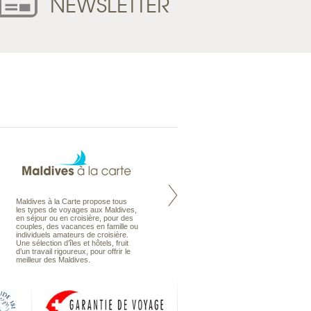
NEWSLETTER
Maldives à la Carte propose tous
Notre site Odyssee est un portail
les types de voyages aux Maldives,
qui regroupe l’ensemble de nos
en séjour ou en croisière, pour des
offres de voyages. Vous trouverez
couples, des vacances en famille ou
une carte interactive, la gestion des
individuels amateurs de croisière.
listes de mariage et voyages de
Une sélection d’îles et hôtels, fruit
noces. Vous pourrez aussi vous
d’un travail rigoureux, pour offrir le
abonnez à nos Newsletters.
meilleur des Maldives.