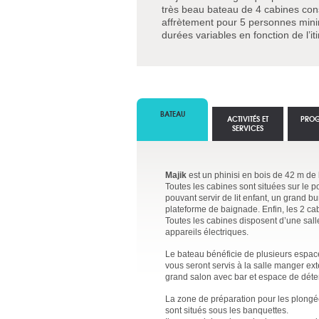
très beau bateau de 4 cabines cons
affrètement pour 5 personnes minim
durées variables en fonction de l’iti
BATEAU
ACTIVITÉS ET
PRO
SERVICES
Majik
est un phinisi en bois de 42 m de 
Toutes les cabines sont situées sur le p
pouvant servir de lit enfant, un grand 
plateforme de baignade. Enfin, les 2 c
Toutes les cabines disposent d’une salle 
appareils électriques.
Le bateau bénéficie de plusieurs espac
vous seront servis à la salle manger exté
grand salon avec bar et espace de déte
La zone de préparation pour les plongé
sont situés sous les banquettes.