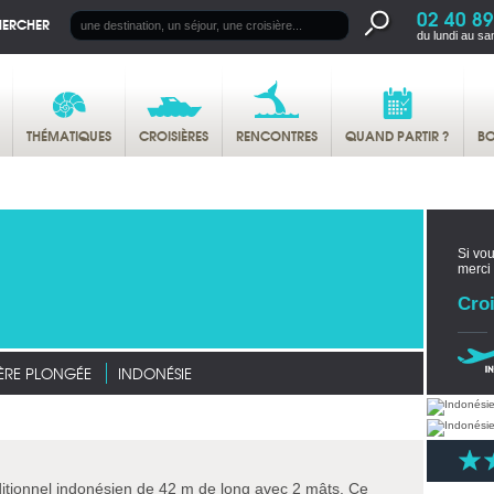
02 40 89
HERCHER
du lundi au sa
THÉMATIQUES
CROISIÈRES
RENCONTRES
QUAND PARTIR ?
BO
Si vou
merci
Croi
ÈRE PLONGÉE
INDONÉSIE
aditionnel indonésien de 42 m de long avec 2 mâts. Ce