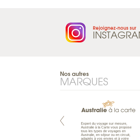
Rejoignez-nous sur
INSTAGR
Nos autres
MARQUES
Pacifique à la carte est le spécialiste
Expert du voyage sur mesure,
des voyages dans le Pacifique.
Australie à la Carte vous propose
Partez à l’autre bout du monde, en
tous les types de voyages en
séjour ou en croisière, pour
Australie, en séjour ou en circuit,
découvrir des peuples et des îles
adaptés à vos envies et à votre