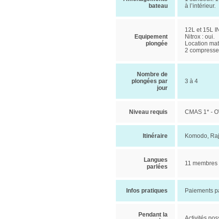
bateau
à l’intérieur.
12L et 15L I
Equipement
Nitrox : oui.
plongée
Location maté
2 compresseu
Nombre de
plongées par
3 à 4
jour
Niveau requis
CMAS 1* - 
Itinéraire
Komodo, Raj
Langues
11 membres d
parlées
Infos pratiques
Paiements pa
Pendant la
Activités pos