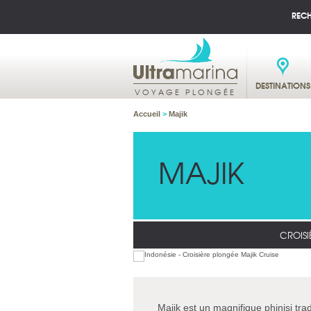
REC
DESTINATIONS
VOYAGE PLONGÉE
Accueil
>
Majik
MAJIK
CROISI
Majik est un magnifique phinisi tr