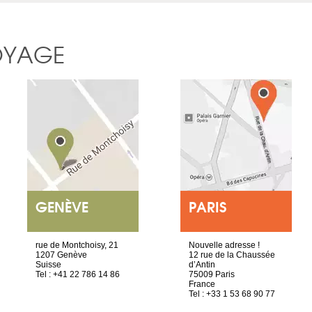
OYAGE
GENÈVE
PARIS
rue de Montchoisy, 21
Nouvelle adresse !
1207 Genève
12 rue de la Chaussée
Suisse
d’Antin
Tel : +41 22 786 14 86
75009 Paris
France
Tel : +33 1 53 68 90 77