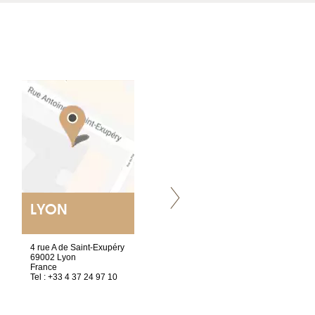
LYON
VILLENEUVE
4 rue A de Saint-Exupéry
Chez Scuba-shop
69002 Lyon
Route d’Arvel, 106
France
1844 Villeneuve
Tel : +33 4 37 24 97 10
Suisse
Tel : +41 21 965 65 00