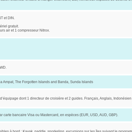
NT et DIN.
riel gratuit.
rs air et 1 compresseur Nitrox.
OWD.
a Ampat, The Forgotten Islands and Banda, Sunda Islands
’équipage dont 1 directeur de croisière et 2 guides. Français, Anglais, Indonésien
r carte bancaire Visa ou Mastercard, en espèces (EUR, USD, AUD, GBP).
sibles à bord : Kayak, paddle, snorkeling, excursions sur les îles suivant le progra