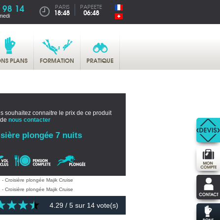
 98 14
PARIS
PAPEETE
18:48
06:48
medi
NS PLANS
FORMATION
PRATIQUE
s souhaitez connaitre le prix de ce produit
 de
nous contacter
sière plongée 7 nuits
4.29
/ 5 sur
14
vote(s)