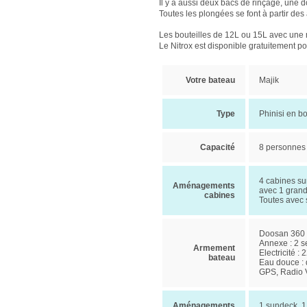
Il y a aussi deux bacs de rinçage, une d
Toutes les plongées se font à partir de
Les bouteilles de 12L ou 15L avec une r
Le Nitrox est disponible gratuitement pou
Votre bateau
Majik
Type
Phinisi en b
Capacité
8 personnes 
4 cabines sur
Aménagements
avec 1 grand 
cabines
Toutes avec s
Doosan 360 C
Annexe : 2 s
Armement
Electricité : 
bateau
Eau douce : 
GPS, Radio V
Aménagements
1 sundeck. 1