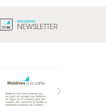
Inscription
NEWSLETTER
Maldives à la Carte propose tous
Notre site Odyssee est un portail
les types de voyages aux Maldives,
qui regroupe l’ensemble de nos
en séjour ou en croisière, pour des
offres de voyages. Vous trouverez
couples, des vacances en famille ou
une carte interactive, la gestion des
individuels amateurs de croisière.
listes de mariage et voyages de