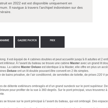
truit en 2022 est est disponible uniquement en
um. Il navigue à travers l’archipel indonésien sur des
néraire.
GRAMME
GALERIE PHOTOS
PRIX
long. Il est équipé de 4 cabines doubles et peut accueillir jusqu’à 8 adultes et 2 e
ont inférieur. À l’avant du bateau se trouve une cabine
Master
avec un grand lit dou
bureau. La cabine
Master Deluxe
est identique à la Master, elle offre en plus un accès
abines
Deluxe
ont un lit double pouvant être converti en 2 lits simples.
de bains privative, de l’air conditionné, de serviettes de toilette, de prises 220 V 
es de détente extérieurs ombragés et d’un grand sundeck sur le pont supérieur. De
rieure pour profiter de la vue à 360 degrés. Sur le pont principal, vous trouverez à 
nte.
es se trouve sur le pont principal à l’avant du bateau, qui est ombragé. Des espa