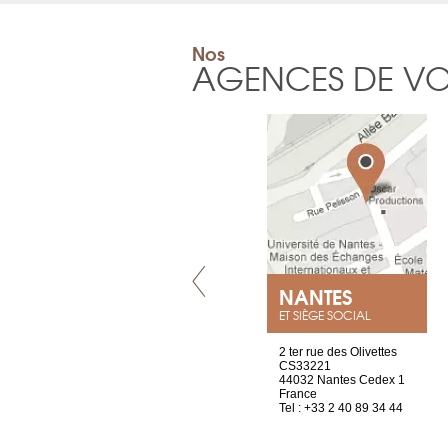
Nos
AGENCES DE V
VILLENEUVE
NANTES
ET SIÈGE SOCIAL
Chez Scuba-shop
2 ter rue des Olivettes
Route d’Arvel, 106
CS33221
1844 Villeneuve
44032 Nantes Cedex 1
Suisse
France
Tel : +41 21 965 65 00
Tel : +33 2 40 89 34 44