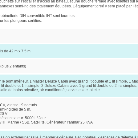
ouchette sur l’escalier d’accès au bateau, et une douche fermée avec toilettes sur le
s annexes semi-rigides totalement équipées. L’équipement gréé y sera placé par l’
obinetterie DIN convertible INT sont fournies.
r les plongeurs certifiés.
ois de 42 m x 7.5 m
(plus 2 enfants)
 le pont inférieur. 1 Master Deluxe Cabin avec grand lit double et 1 lit simple, 1 M
lit double et 1 lit simple, 2 Deluxe Cabins avec 1 grand lit double ou 2 lits simples.
alle de bains privative, air conditionné, serviettes de toilette.
V, vitesse : 9 noeuds.
emi-rigides de 5 m.
220 V
désalinisateur: 5000L / Jour
HF Marine / SSB, Satellite. Générateur Yanmar 25 KVA
 salon extérieur et salle à manger extérieure, Bar, nombreux espaces de détente à l