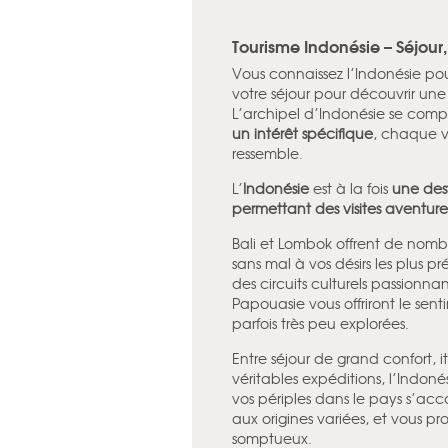
Tourisme Indonésie – Séjour
Vous connaissez l’Indonésie pou
votre séjour pour découvrir une p
L’archipel d’Indonésie se compo
un intérêt spécifique
, chaque vo
ressemble.
L’
Indonésie
est à la fois
une dest
permettant des visites aventure
Bali et Lombok offrent de nombr
sans mal à vos désirs les plus p
des circuits culturels passionna
Papouasie vous offriront le sent
parfois très peu explorées.
Entre séjour de grand confort, 
véritables expéditions, l’Indoné
vos périples dans le pays s’a
aux origines variées, et vous pr
somptueux.