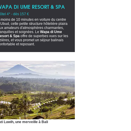
WAPA DI UME RESORT & SPA
ôtel 4* - dès 157 €
 moins de 10 minutes en voiture du centre
’Ubud, cette petite structure hôtelière plaira
ux amateurs d'atmosphères charmantes,
ranquilles et soignées. Le
Wapa di Ume
esort & Spa
offre de superbes vues sur les
izières, et vous promet un séjour balinais
onfortable et reposant.
ti Luwih, une merveille à Bali