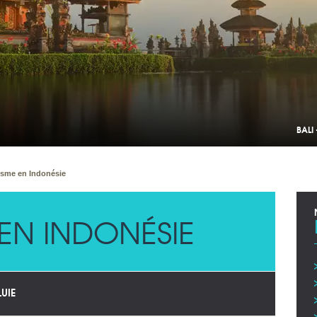
BALI
isme en Indonésie
EN INDONÉSIE
LUIE