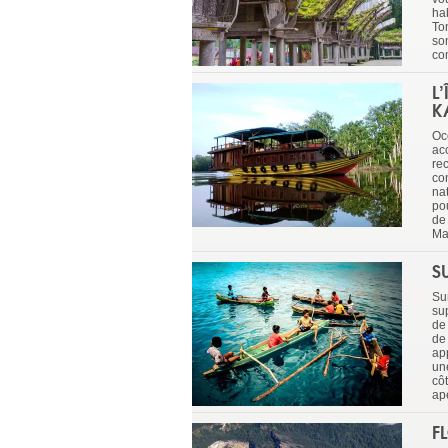
ha
To
son
co
L
K
Oc
acc
rec
co
na
pou
de 
Ma
S
Su
su
de
de
ap
une
cô
ap
F