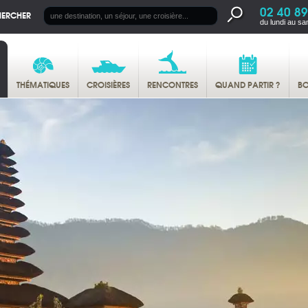
02 40 89
HERCHER
du lundi au sa
THÉMATIQUES
CROISIÈRES
RENCONTRES
QUAND PARTIR ?
BO