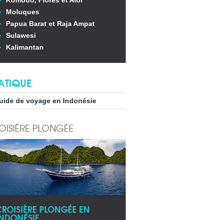
Komodo, Flores et Alor
Moluques
Papua Barat et Raja Ampat
Sulawesi
Kalimantan
ATIQUE
uide de voyage en Indonésie
OISIÈRE PLONGÉE
CROISIÈRE PLONGÉE EN
INDONÉSIE