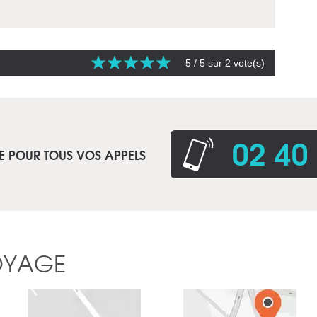
5
/ 5 sur
2
vote(s)
02 40
E POUR TOUS VOS APPELS
OYAGE