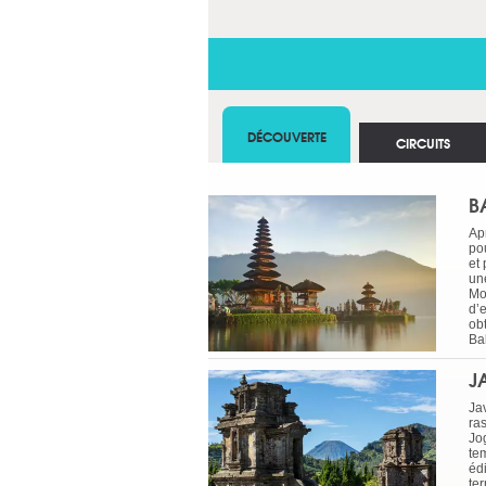
DÉCOUVERTE
CIRCUITS
BA
Apr
pou
et
une
Mo
d’e
ob
Ba
J
Ja
ra
Jo
te
éd
ter