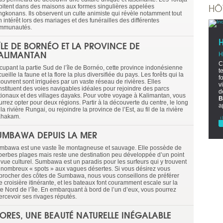
HÔ
bitent dans des maisons aux formes singulières appelées
ngkonans. Ils observent un culte animiste qui révèle notamment tout
 intérêt lors des mariages et des funérailles des différentes
mmunautés.
’ÎLE DE BORNÉO ET LA PROVINCE DE
ALIMANTAN
H
C
cupant la partie Sud de l’île de Bornéo, cette province indonésienne
t
ueille la faune et la flore la plus diversifiée du pays. Les forêts qui la
f
ouvrent sont irriguées par un vaste réseau de rivières. Elles
v
nstituent des voies navigables idéales pour rejoindre des parcs
d
tionaux et des villages dayaks. Pour votre voyage à Kalimantan, vous
B
rrez opter pour deux régions. Partir à la découverte du centre, le long
a
la rivière Rungai, ou rejoindre la province de l’Est, au fil de la rivière
hakam.
UMBAWA DEPUIS LA MER
mbawa est une vaste île montagneuse et sauvage. Elle possède de
perbes plages mais reste une destination peu développée d’un point
 vue culturel. Sumbawa est un paradis pour les surfeurs qui y trouvent
 nombreux « spots » aux vagues désertes. Si vous désirez vous
procher des côtes de Sumbawa, nous vous conseillons de préférer
 croisière itinérante, et les bateaux font couramment escale sur la
te Nord de l’île. En embarquant à bord de l’un d’eux, vous pourrez
ercevoir ses rivages réputés.
LORES, UNE BEAUTÉ NATURELLE INÉGALABLE