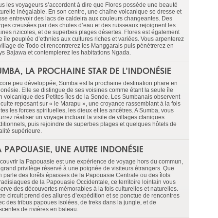
us les voyageurs s’accordent à dire que Flores possède une beauté
turelle inégalable. En son centre, une chaîne volcanique se dresse et
isse entrevoir des lacs de caldeira aux couleurs changeantes. Des
rges creusées par des chutes d’eau et des ruisseaux rejoignent les
aines rizicoles, et de superbes plages désertes. Flores est également
e île peuplée d’ethnies aux cultures riches et variées. Vous arpenterez
 village de Todo et rencontrerez les Manggarais puis pénétrerez en
ys Bajawa et contemplerez les habitations Ngada.
UMBA, LA PROCHAINE STAR DE L’INDONÉSIE
core peu développée, Sumba est la prochaine destination phare en
donésie. Elle se distingue de ses voisines comme étant la seule île
n volcanique des Petites Îles de la Sonde. Les Sumbanais observent
 culte reposant sur « le Marapu », une croyance rassemblant à la fois
tes les forces spirituelles, les dieux et les ancêtres. A Sumba, vous
rrez réaliser un voyage incluant la visite de villages claniques
aditionnels, puis rejoindre de superbes plages et quelques hôtels de
alité supérieure.
A PAPOUASIE, UNE AUTRE INDONÉSIE
couvrir la Papouasie est une expérience de voyage hors du commun,
 grand privilège réservé à une poignée de visiteurs étrangers. Que
on parle des forêts épaisses de la Papouasie Centrale ou des îlots
radisiaques de la Papouasie Occidentale, ce territoire lointain vous
serve des découvertes mémorables à la fois culturelles et naturelles.
tre circuit prend des allures d’expédition et se ponctue de rencontres
ec des tribus papoues isolées, de treks dans la jungle, et de
scentes de rivières en bateau.