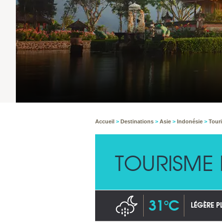
Accueil
>
Destinations
>
Asie
>
Indonésie
>
Tour
TOURISME 
31°C
LÉGÈRE P