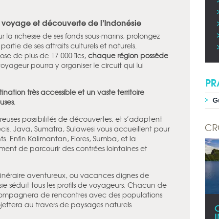
, voyage et découverte de l’Indonésie
r la richesse de ses fonds sous-marins, prolongez
artie de ses attraits culturels et naturels.
se de plus de 17 000 îles,
chaque région possède
yageur pourra y organiser le circuit qui lui
PR
ination très accessible et un vaste territoire
G
uses.
euses possibilités de découvertes, et s’adaptent
CR
récis. Java, Sumatra, Sulawesi vous accueillent pour
nts. Enfin Kalimantan, Flores, Sumba, et la
iment de parcourir des contrées lointaines et
itinéraire aventureux, ou vacances dignes de
sie séduit tous les profils de voyageurs. Chacun de
ccompagnera de rencontres avec des populations
ojettera au travers de paysages naturels