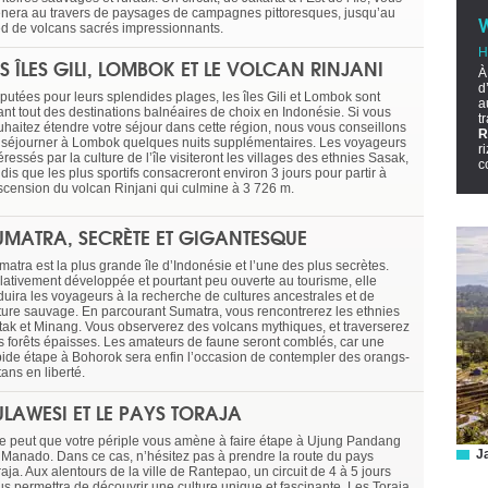
nera au travers de paysages de campagnes pittoresques, jusqu’au
ed de volcans sacrés impressionnants.
H
ES ÎLES GILI, LOMBOK ET LE VOLCAN RINJANI
À
d
putées pour leurs splendides plages, les îles Gili et Lombok sont
a
ant tout des destinations balnéaires de choix en Indonésie. Si vous
t
uhaitez étendre votre séjour dans cette région, nous vous conseillons
R
 séjourner à Lombok quelques nuits supplémentaires. Les voyageurs
r
éressés par la culture de l’île visiteront les villages des ethnies Sasak,
c
dis que les plus sportifs consacreront environ 3 jours pour partir à
ascension du volcan Rinjani qui culmine à 3 726 m.
UMATRA, SECRÈTE ET GIGANTESQUE
atra est la plus grande île d’Indonésie et l’une des plus secrètes.
lativement développée et pourtant peu ouverte au tourisme, elle
duira les voyageurs à la recherche de cultures ancestrales et de
ture sauvage. En parcourant Sumatra, vous rencontrerez les ethnies
tak et Minang. Vous observerez des volcans mythiques, et traverserez
s forêts épaisses. Les amateurs de faune seront comblés, car une
pide étape à Bohorok sera enfin l’occasion de contempler des orangs-
ans en liberté.
ULAWESI ET LE PAYS TORAJA
 se peut que votre périple vous amène à faire étape à Ujung Pandang
Ja
 Manado. Dans ce cas, n’hésitez pas à prendre la route du pays
aja. Aux alentours de la ville de Rantepao, un circuit de 4 à 5 jours
us permettra de découvrir une culture unique et fascinante. Les Toraja