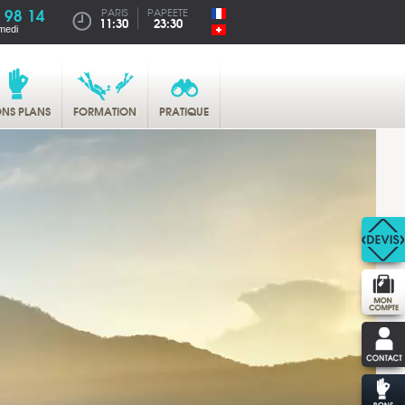
 98 14
PARIS
PAPEETE
11:30
23:30
medi
NS PLANS
FORMATION
PRATIQUE