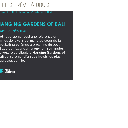
TEL DE RÊVE À UBUD
HANGING GARDENS OF BALI
ôtel 5* - dès 1046 €
et hébergement est une référence en
ermes de luxe, il est niché au cœur de la
orêt balinaise. Situé à proximité du petit
illage de Payangan, à environ 30 minutes
e voiture de Ubud, le
Hanging Gardens of
ali
est sûrement l'un des hôtels les plus
ppréciés de l’île.