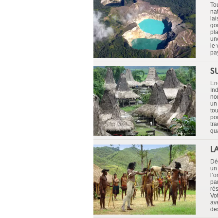
To
na
la
go
pl
un
le
pa
S
En
In
no
un
tou
pou
tr
qu
L
Dé
un
l’
pa
ré
Vo
av
de