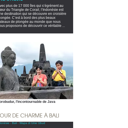
vec plus de 17 000 îles qui s’égrènent au
œur du Triangle de Corail, l’Indonésie est
ne destination qui se découvre en croisière
longée. C’est à bord des plus beaux
ateaux de plongée au monde que nous
ous proposons de découvrir ce véritable ...
orobudur, l’incontournable de Java
JOUR DE CHARME À BALI