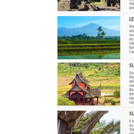
mè
pi
L
Ré
av
so
de
int
tan
l’
S
Sum
Re
sé
na
Ba
de
ra
out
S
Il
ou
Tor
vo