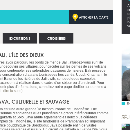
A
c
u
AFFICHER LA CARTE
p
b
v
EXCURSIONS
CROISIÈRES
LI, L’ÎLE DES DIEUX
ès avoir parcouru les bords de mer de Bali, attardez-vous sur l’île
r découvrir ses villages, pour circuler sur les pentes de ses volcans
 pour contempler ses splendides paysages de rizières. Bali possède
 concentration d’attraits touristiques très variés. Ubud, Kintamani, le
nt Batur ou les rizières de Jatiluwih, sont quelques exemples
xcursions à réaliser dans le cadre d’un séjour ou d’un circuit. Pour
tenir plus d’informations, consultez notre page dédiée au tourisme à
li.
(lire la suite)
AVA, CULTURELLE ET SAUVAGE
B
va est une autre grande île incontournable de l’Indonésie. Elle
ssemble d’anciennes villes princières de grand intérêt culturel comme
SÉ
gjakarta et Solo. Java abrite également les deux plus célèbres
mples de l’Indonésie, le site hindouiste de Prambanan et l’imposant
ifice bouddhique de Borobudur. Java possède enfin de vastes
ritoires sauvages et ruraux. Un circuit, de Jakarta à l’Est de l’île, vous