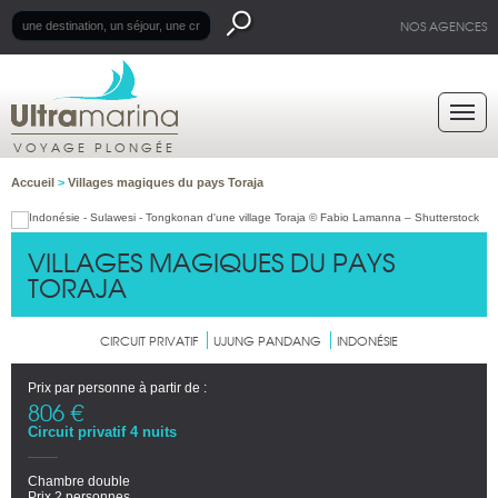
NOS AGENCES
VOYAGE PLONGÉE
Accueil
>
Villages magiques du pays Toraja
VILLAGES MAGIQUES DU PAYS
TORAJA
CIRCUIT PRIVATIF
UJUNG PANDANG
INDONÉSIE
Prix par personne à partir de :
806 €
Circuit privatif 4 nuits
Chambre double
Prix 2 personnes