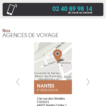
02 40 89 98 14
du lundi au samedi
Nos
AGENCES DE VOYAGE
NEUVE
NANTES
GENÈV
ET SIÈGE SOCIAL
a-shop
2 ter rue des Olivettes
rue de Montc
el, 106
CS33221
1207 Genèv
neuve
44032 Nantes Cedex 1
Suisse